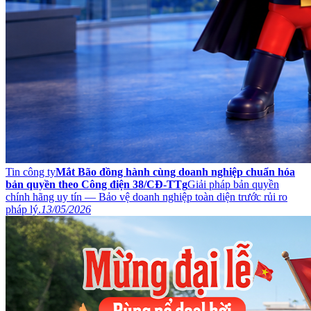
Tin công ty
Mắt Bão đồng hành cùng doanh nghiệp chuẩn hóa
bản quyền theo Công điện 38/CĐ-TTg
Giải pháp bản quyền
chính hãng uy tín — Bảo vệ doanh nghiệp toàn diện trước rủi ro
pháp lý.
13/05/2026