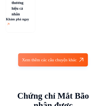
thương
hiệu cá
nhân
Khám phá ngay
Khá
Xem thêm các câu chuyện khác
Chứng chỉ Mắt Bão
nhận được