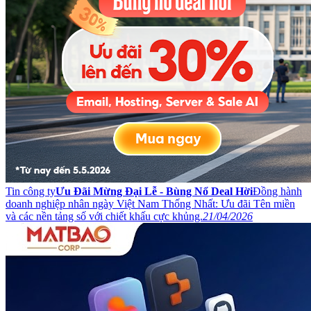
Tin công ty
Ưu Đãi Mừng Đại Lễ - Bùng Nổ Deal Hời
Đồng hành
doanh nghiệp nhân ngày Việt Nam Thống Nhất: Ưu đãi Tên miền
và các nền tảng số với chiết khấu cực khủng.
21/04/2026