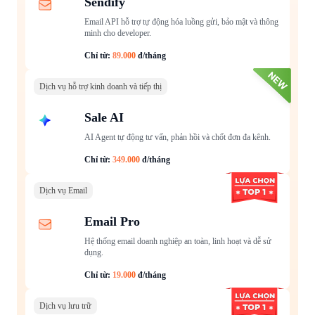
Sendify
Email API hỗ trợ tự động hóa luồng gửi, bảo mật và thông
minh cho developer.
Chỉ từ:
89.000
đ/tháng
Dịch vụ hỗ trợ kinh doanh và tiếp thị
Sale AI
AI Agent tự động tư vấn, phản hồi và chốt đơn đa kênh.
Chỉ từ:
349.000
đ/tháng
Dịch vụ Email
Email Pro
Hệ thống email doanh nghiệp an toàn, linh hoạt và dễ sử
dụng.
Chỉ từ:
19.000
đ/tháng
Dịch vụ lưu trữ