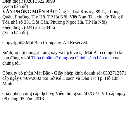
Điện thoại:
(028) 3622 9999
(Xem bản đồ)
VĂN PHÒNG MIỀN BẮC
Tầng 5, Tòa Rosary, 89 Lạc Long
Quân, Phường Tây Hồ, TP.Hà Nội, Việt Nam
(Địa chỉ cũ: Tầng 8,
Tòa nhà số 381 Đội Cấn, Phường Ngọc Hà, TP.Hà Nội)
Điện thoại:
(024) 35 123456
(Xem bản đồ)
Copyright© Mat Bao Company. All Reserved.
Sử dụng nội dung ở trang này và dịch vụ tại Mắt Bão có nghĩa là
bạn đồng ý với
Thỏa thuận sử dụng
và
Chính sách bảo mật
của
chúng tôi.
Công ty cổ phần Mắt Bão - Giấy phép kinh doanh số: 0302712571
cấp ngày 04/09/2002 bởi Sở Kế Hoạch và Đầu Tư Tp. Hồ Chí
Minh.
Giấy phép cung cấp dịch vụ Viễn thông số 247/GP-CVT cấp ngày
08 tháng 05 năm 2018.