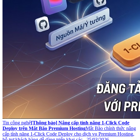
Tin công nghệ
[Thông báo] Nâng cấp tính năng 1-Click Code
Deploy trên Mắt Bão Premium Hosting
Mắt Bão chính thức nâng
cấp tính năng 1-Click Code Deploy cho dịch vụ Premium Hosting,
hỗ trợ khách hàng dễ dàng triển khai các...
25/03/2026