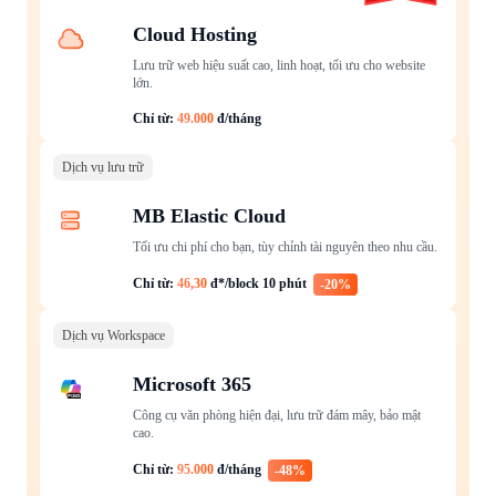
Cloud Hosting
Lưu trữ web hiệu suất cao, linh hoạt, tối ưu cho website
lớn.
Chỉ từ:
49.000
đ/tháng
Dịch vụ lưu trữ
MB Elastic Cloud
Tối ưu chi phí cho bạn, tùy chỉnh tài nguyên theo nhu cầu.
Chỉ từ:
46,30
đ*/block 10 phút
-20%
Dịch vụ Workspace
Microsoft 365
Công cụ văn phòng hiện đại, lưu trữ đám mây, bảo mật
cao.
Chỉ từ:
95.000
đ/tháng
-48%