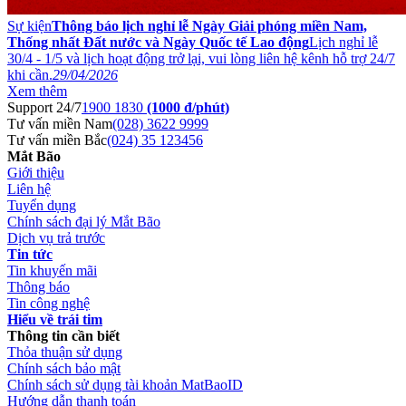
Sự kiện
Thông báo lịch nghỉ lễ Ngày Giải phóng miền Nam,
Thống nhất Đất nước và Ngày Quốc tế Lao động
Lịch nghỉ lễ
30/4 - 1/5 và lịch hoạt động trở lại, vui lòng liên hệ kênh hỗ trợ 24/7
khi cần.
29/04/2026
Xem thêm
Support 24/7
1900 1830
(1000 đ/phút)
Tư vấn miền Nam
(028) 3622 9999
Tư vấn miền Bắc
(024) 35 123456
Mắt Bão
Giới thiệu
Liên hệ
Tuyển dụng
Chính sách đại lý Mắt Bão
Dịch vụ trả trước
Tin tức
Tin khuyến mãi
Thông báo
Tin công nghệ
Hiểu về trái tim
Thông tin cần biết
Thỏa thuận sử dụng
Chính sách bảo mật
Chính sách sử dụng tài khoản MatBaoID
Hướng dẫn thanh toán