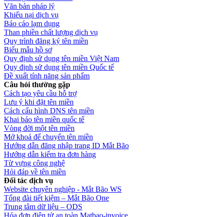
Văn bản pháp lý
Khiếu nại dịch vụ
Báo cáo lạm dụng
Than phiền chất lượng dịch vụ
Quy trình đăng ký tên miền
Biểu mẫu hồ sơ
Quy định sử dụng tên miền Việt Nam
Quy định sử dụng tên miền Quốc tế
Đề xuất tính năng sản phẩm
Câu hỏi thường gặp
Cách tạo yêu cầu hỗ trợ
Lưu ý khi đặt tên miền
Cách cấu hình DNS tên miền
Khai báo tên miền quốc tế
Vòng đời một tên miền
Mở khoá để chuyển tên miền
Hướng dẫn đăng nhập trang ID Mắt Bão
Hướng dẫn kiểm tra đơn hàng
Từ vựng công nghệ
Hỏi đáp về tên miền
Đối tác dịch vụ
Website chuyên nghiệp - Mắt Bão WS
Tổng đài tiết kiệm – Mắt Bão One
Trung tâm dữ liệu – ODS
Hóa đơn điện tử an toàn Matbao-invoice