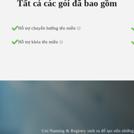
Tất cả các gói đã bao gồm
Hỗ trợ chuyển hướng tên miền
?
Hỗ trợ khóa tên miền
?
Uni Naming & Registry sinh ra để tạo nên những g