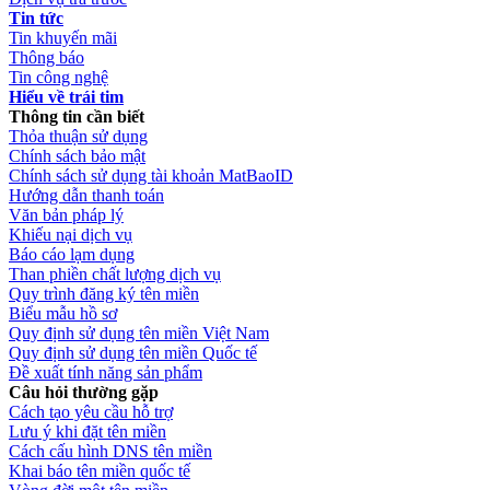
Tin tức
Tin khuyến mãi
Thông báo
Tin công nghệ
Hiểu về trái tim
Thông tin cần biết
Thỏa thuận sử dụng
Chính sách bảo mật
Chính sách sử dụng tài khoản MatBaoID
Hướng dẫn thanh toán
Văn bản pháp lý
Khiếu nại dịch vụ
Báo cáo lạm dụng
Than phiền chất lượng dịch vụ
Quy trình đăng ký tên miền
Biểu mẫu hồ sơ
Quy định sử dụng tên miền Việt Nam
Quy định sử dụng tên miền Quốc tế
Đề xuất tính năng sản phẩm
Câu hỏi thường gặp
Cách tạo yêu cầu hỗ trợ
Lưu ý khi đặt tên miền
Cách cấu hình DNS tên miền
Khai báo tên miền quốc tế