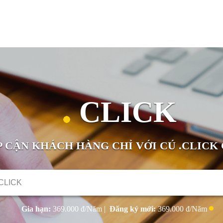
CLICK
P CẬN KHÁCH HÀNG CHỈ VỚI CÚ .CLICK
Gia hạn:
369.000
đ/Năm
|
Đăng ký mới:
369.000
đ/Năm