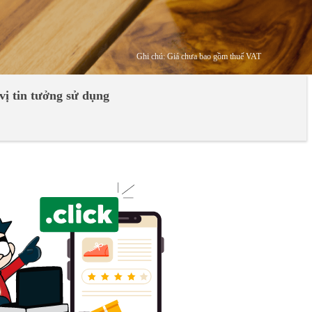
Ghi chú: Giá chưa bao gồm thuế VAT
vị tin tưởng sử dụng