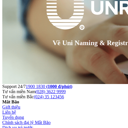
Về Uni Naming & Regist
Support 24/7
1900 1830
(1000 đ/phút)
Tư vấn miền Nam
(028) 3622 9999
Tư vấn miền Bắc
(024) 35 123456
Mắt Bão
Giới thiệu
Liên hệ
Tuyển dụng
Chính sách đại lý Mắt Bão
Dịch vụ trả trước