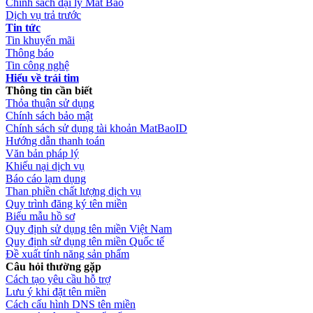
Chính sách đại lý Mắt Bão
Dịch vụ trả trước
Tin tức
Tin khuyến mãi
Thông báo
Tin công nghệ
Hiểu về trái tim
Thông tin cần biết
Thỏa thuận sử dụng
Chính sách bảo mật
Chính sách sử dụng tài khoản MatBaoID
Hướng dẫn thanh toán
Văn bản pháp lý
Khiếu nại dịch vụ
Báo cáo lạm dụng
Than phiền chất lượng dịch vụ
Quy trình đăng ký tên miền
Biểu mẫu hồ sơ
Quy định sử dụng tên miền Việt Nam
Quy định sử dụng tên miền Quốc tế
Đề xuất tính năng sản phẩm
Câu hỏi thường gặp
Cách tạo yêu cầu hỗ trợ
Lưu ý khi đặt tên miền
Cách cấu hình DNS tên miền