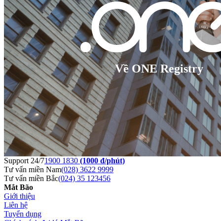
Về ONE Registry
Support 24/7
1900 1830
(1000 đ/phút)
Tư vấn miền Nam
(028) 3622 9999
Tư vấn miền Bắc
(024) 35 123456
Mắt Bão
Giới thiệu
Liên hệ
Tuyển dụng