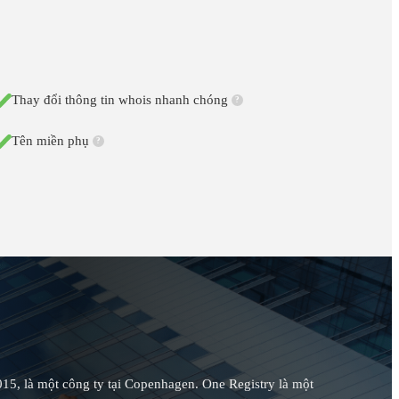
Thay đổi thông tin whois nhanh chóng
?
Tên miền phụ
?
5, là một công ty tại Copenhagen. One Registry là một