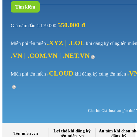
Tìm kiếm
550.000 đ
Giá năm đầu
1.179.000
.XYZ | .LOL
Miễn phí tên miền
khi đăng ký cùng tên miề
.VN | .COM.VN | .NET.VN
.CLOUD
.V
Miễn phí tên miền
khi đăng ký cùng tên miền
Ghi chú: Giá chưa bao gồm thuế
Lợi thế khi đăng ký
An tâm khi chọn nh
Tên miền .vn
tên miền .vn
đăng ký