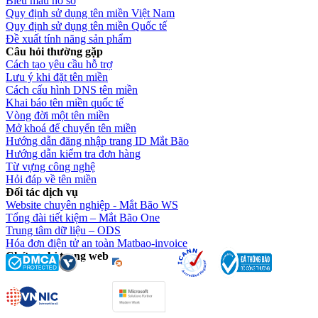
Biểu mẫu hồ sơ
Quy định sử dụng tên miền Việt Nam
Quy định sử dụng tên miền Quốc tế
Đề xuất tính năng sản phẩm
Câu hỏi thường gặp
Cách tạo yêu cầu hỗ trợ
Lưu ý khi đặt tên miền
Cách cấu hình DNS tên miền
Khai báo tên miền quốc tế
Vòng đời một tên miền
Mở khoá để chuyển tên miền
Hướng dẫn đăng nhập trang ID Mắt Bão
Hướng dẫn kiểm tra đơn hàng
Từ vựng công nghệ
Hỏi đáp về tên miền
Đối tác dịch vụ
Website chuyên nghiệp - Mắt Bão WS
Tổng đài tiết kiệm – Mắt Bão One
Trung tâm dữ liệu – ODS
Hóa đơn điện tử an toàn Matbao-invoice
Chứng chỉ trang web