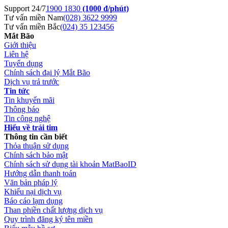
Support 24/7
1900 1830
(1000 đ/phút)
Tư vấn miền Nam
(028) 3622 9999
Tư vấn miền Bắc
(024) 35 123456
Mắt Bão
Giới thiệu
Liên hệ
Tuyển dụng
Chính sách đại lý Mắt Bão
Dịch vụ trả trước
Tin tức
Tin khuyến mãi
Thông báo
Tin công nghệ
Hiểu về trái tim
Thông tin cần biết
Thỏa thuận sử dụng
Chính sách bảo mật
Chính sách sử dụng tài khoản MatBaoID
Hướng dẫn thanh toán
Văn bản pháp lý
Khiếu nại dịch vụ
Báo cáo lạm dụng
Than phiền chất lượng dịch vụ
Quy trình đăng ký tên miền