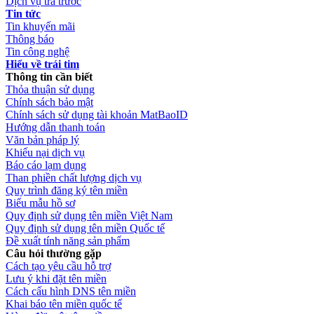
Dịch vụ trả trước
Tin tức
Tin khuyến mãi
Thông báo
Tin công nghệ
Hiểu về trái tim
Thông tin cần biết
Thỏa thuận sử dụng
Chính sách bảo mật
Chính sách sử dụng tài khoản MatBaoID
Hướng dẫn thanh toán
Văn bản pháp lý
Khiếu nại dịch vụ
Báo cáo lạm dụng
Than phiền chất lượng dịch vụ
Quy trình đăng ký tên miền
Biểu mẫu hồ sơ
Quy định sử dụng tên miền Việt Nam
Quy định sử dụng tên miền Quốc tế
Đề xuất tính năng sản phẩm
Câu hỏi thường gặp
Cách tạo yêu cầu hỗ trợ
Lưu ý khi đặt tên miền
Cách cấu hình DNS tên miền
Khai báo tên miền quốc tế