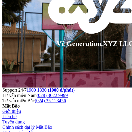
Về Generation.XYZ LL
Support 24/7
1900 1830
(1000 đ/phút)
Tư vấn miền Nam
(028) 3622 9999
Tư vấn miền Bắc
(024) 35 123456
Mắt Bão
Giới thiệu
Liên hệ
Tuyển dụng
Chính sách đại lý Mắt Bão