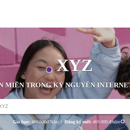
XYZ
N MIỀN TRONG KỶ NGUYÊN INTERNE
Gia hạn:
469.000
đ/Năm |
Đăng ký mới:
469.000
đ/năm