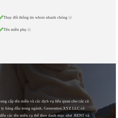
Thay đổi thông tin whois nhanh chóng
?
Tên miền phụ
?
ng cấp tên miền và các dịch vụ liên quan cho các cá
ng ty hàng đầu trong ngành, Generation.XYZ LLC có
 đến các tên miền cụ thể theo danh mục như .RENT và