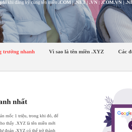
phí
khi đăng ký cùng tên miền
.COM | .NET | .VN | .COM.VN | .
ng trưởng nhanh
Vì sao là tên miền .XYZ
Các đ
anh nhất
n mốc 1 triệu, trong khi đó, để
ho thấy .XYZ là tên miền mới
 dự đoán .XYZ có thể trở thành