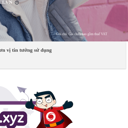
NET.VN
Ghi chú: Giá chưa bao gồm thuế VAT
ơn vị tin tưởng sử dụng