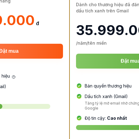
 hàng
Dành cho thương hiệu đã đă
dấu tích xanh trên Gmail
9.000
đ
35.999.
/năm/tên miền
Đặt mua
Đặt mu
 hiệu
Bản quyền thương hiệu
ail)
Dấu tích xanh (Gmail)
Tăng tỷ lệ mở email nhờ chứng
Google
Độ tin cậy:
Cao nhất