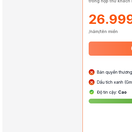
trong hộp thư khách
26.99
/năm/tên miền
Bản quyền thương
Dấu tích xanh (Gm
Độ tin cậy:
Cao