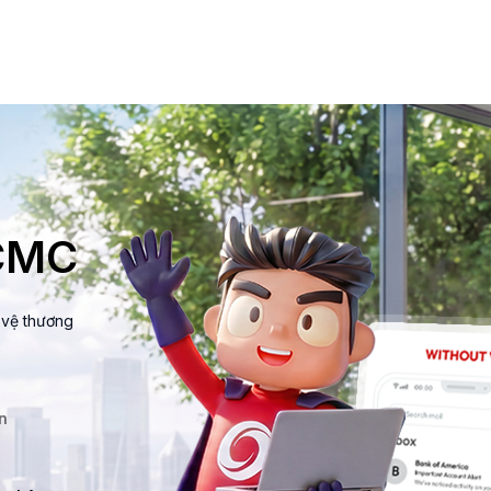
 CMC
o vệ thương
n