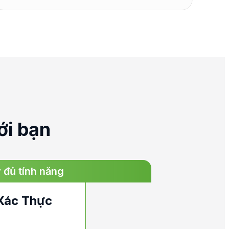
ới bạn
 đủ tính năng
Xác Thực