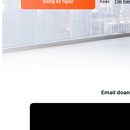
Đăng ký ngay
hoặc
Tìm hiể
Email doan