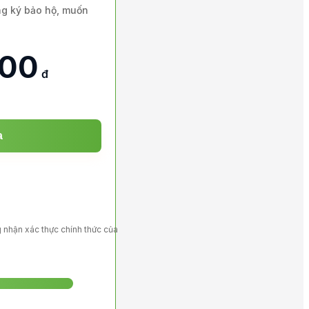
ng ký bảo hộ, muốn
000
đ
a
 nhận xác thực chính thức của