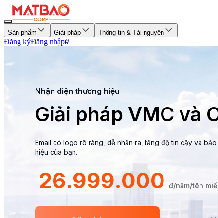
Sản phẩm
Giải pháp
Thông tin & Tài nguyên
Đăng ký
Đăng nhập
0
Nhận diện thương hiệu
Giải pháp VMC và
Email có logo rõ ràng, dễ nhận ra, tăng độ tin cậy và bả
hiệu của bạn.
26.999.000
đ/năm/tên miề