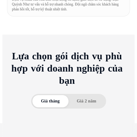
Quỳnh Như tư vấn và hỗ trợ nhanh chóng. Đội ngũ chăm sóc khách hàng
phản hồi tốt, hỗ trợ kỹ thuật nhiệt tình.
Lựa
chọn
gói
dịch
vụ
phù
hợp
với
doanh
nghiệp
của
bạn
Giá tháng
Giá 2 năm