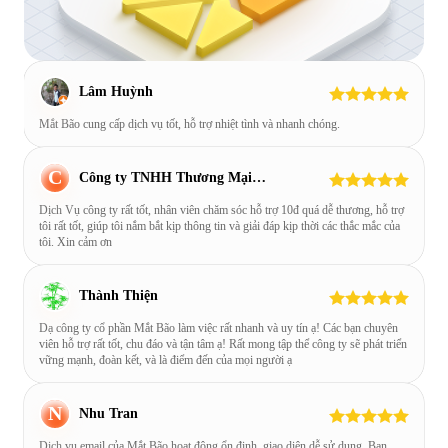
Lâm Huỳnh
Mắt Bão cung cấp dịch vụ tốt, hỗ trợ nhiệt tình và nhanh chóng.
C
Công ty TNHH Thương Mại và Dịch Vụ Bất động sản Moon City
Dịch Vụ công ty rất tốt, nhân viên chăm sóc hỗ trợ 10đ quá dễ thương, hỗ trợ
tôi rất tốt, giúp tôi nắm bắt kịp thông tin và giải đáp kịp thời các thắc mắc của
tôi. Xin cảm ơn
Thành Thiện
Dạ công ty cổ phần Mắt Bão làm việc rất nhanh và uy tín ạ! Các bạn chuyên
viên hỗ trợ rất tốt, chu đáo và tận tâm ạ! Rất mong tập thể công ty sẽ phát triển
vững mạnh, đoàn kết, và là điểm đến của mọi người ạ
N
Nhu Tran
Dịch vụ email của Mắt Bão hoạt động ổn định, giao diện dễ sử dụng. Bạn