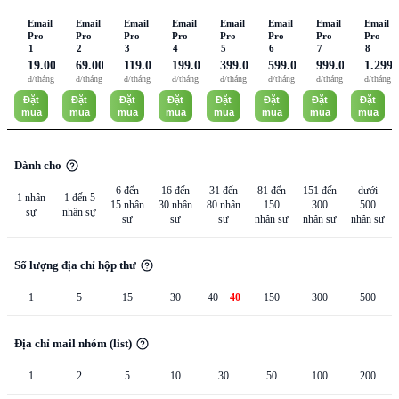
Email
Email
Email
Email
Email
Email
Email
Email
Pro
Pro
Pro
Pro
Pro
Pro
Pro
Pro
1
2
3
4
5
6
7
8
19.000
69.000
119.000
199.000
399.000
599.000
999.000
1.299.
đ/tháng
đ/tháng
đ/tháng
đ/tháng
đ/tháng
đ/tháng
đ/tháng
đ/tháng
Đặt
Đặt
Đặt
Đặt
Đặt
Đặt
Đặt
Đặt
mua
mua
mua
mua
mua
mua
mua
mua
Dành cho
6 đến
16 đến
31 đến
81 đến
151 đến
dưới
1 nhân
1 đến 5
15 nhân
30 nhân
80 nhân
150
300
500
sự
nhân sự
sự
sự
sự
nhân sự
nhân sự
nhân sự
Số lượng địa chỉ hộp thư
1
5
15
30
40 +
40
150
300
500
Địa chỉ mail nhóm (list)
1
2
5
10
30
50
100
200