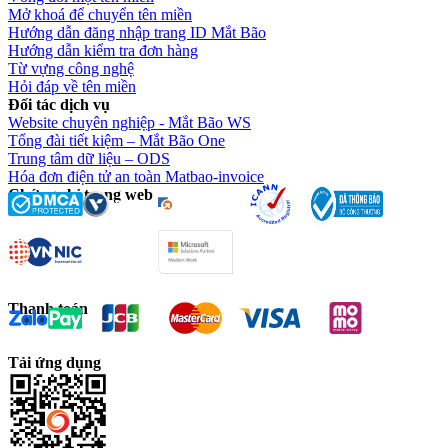
Mở khoá để chuyển tên miền
Hướng dẫn đăng nhập trang ID Mắt Bão
Hướng dẫn kiểm tra đơn hàng
Từ vựng công nghệ
Hỏi đáp về tên miền
Đối tác dịch vụ
Website chuyên nghiệp - Mắt Bão WS
Tổng đài tiết kiệm – Mắt Bão One
Trung tâm dữ liệu – ODS
Hóa đơn điện tử an toàn Matbao-invoice
Chứng chỉ trang web
Thanh toán
Tải ứng dụng