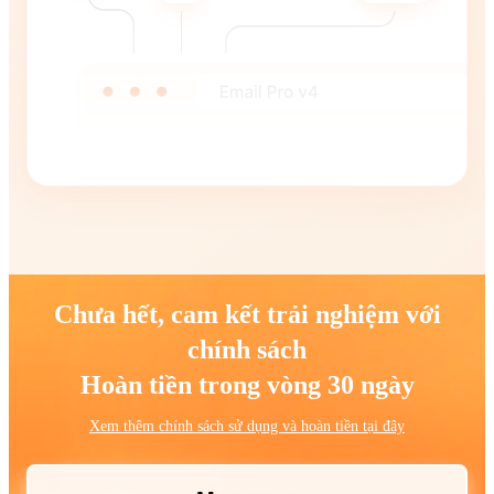
Chưa hết, cam kết trải nghiệm với
chính sách
Hoàn tiền trong vòng 30 ngày
Xem thêm chính sách sử dụng và hoàn tiền tại đây