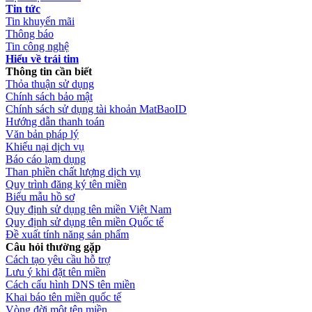
Tin tức
Tin khuyến mãi
Thông báo
Tin công nghệ
Hiểu về trái tim
Thông tin cần biết
Thỏa thuận sử dụng
Chính sách bảo mật
Chính sách sử dụng tài khoản MatBaoID
Hướng dẫn thanh toán
Văn bản pháp lý
Khiếu nại dịch vụ
Báo cáo lạm dụng
Than phiền chất lượng dịch vụ
Quy trình đăng ký tên miền
Biểu mẫu hồ sơ
Quy định sử dụng tên miền Việt Nam
Quy định sử dụng tên miền Quốc tế
Đề xuất tính năng sản phẩm
Câu hỏi thường gặp
Cách tạo yêu cầu hỗ trợ
Lưu ý khi đặt tên miền
Cách cấu hình DNS tên miền
Khai báo tên miền quốc tế
Vòng đời một tên miền