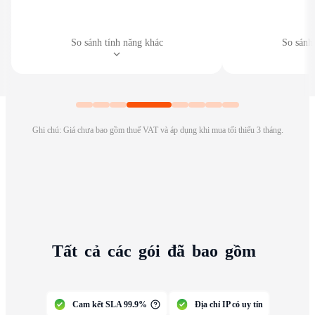
So sánh tính năng khác
So sánh
Ghi chú: Giá chưa bao gồm thuế VAT và áp dụng khi mua tối thiểu 3 tháng.
Tất
cả
các
gói
đã
bao
gồm
Cam kết SLA 99.9%
Địa chỉ IP có uy tín