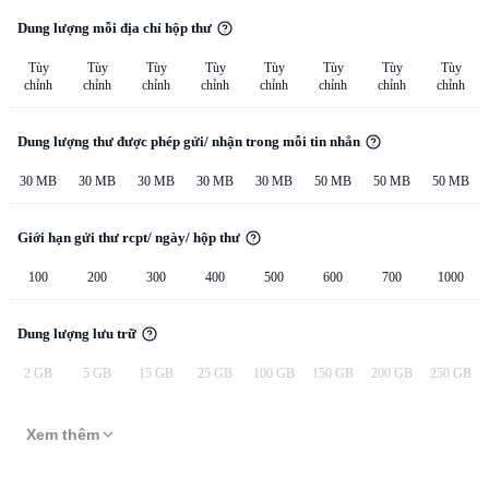
Dung lượng mỗi địa chỉ hộp thư
Tùy
Tùy
Tùy
Tùy
Tùy
Tùy
Tùy
Tùy
chỉnh
chỉnh
chỉnh
chỉnh
chỉnh
chỉnh
chỉnh
chỉnh
Dung lượng thư được phép gửi/ nhận trong mỗi tin nhắn
30 MB
30 MB
30 MB
30 MB
30 MB
50 MB
50 MB
50 MB
Giới hạn gửi thư rcpt/ ngày/ hộp thư
100
200
300
400
500
600
700
1000
Dung lượng lưu trữ
2 GB
5 GB
15 GB
25 GB
100 GB
150 GB
200 GB
250 GB
Xem thêm