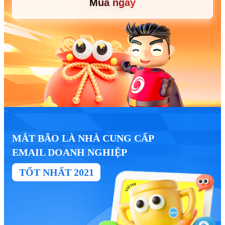
Mua ngay
MẮT BÃO LÀ NHÀ CUNG CẤP
EMAIL DOANH NGHIỆP
TỐT NHẤT 2021