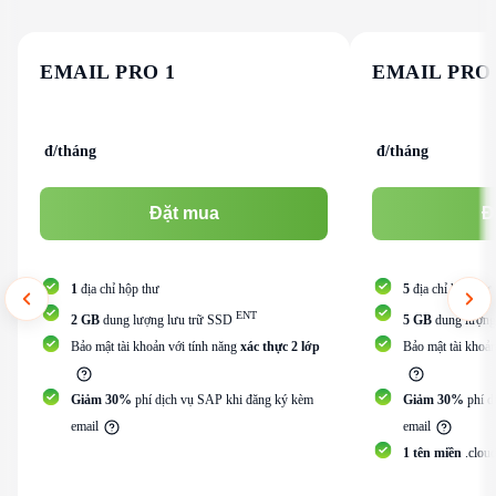
EMAIL PRO 1
EMAIL PRO 
đ/tháng
đ/tháng
Đặt mua
Đ
1
địa chỉ hộp thư
5
địa chỉ hộp thư
ENT
2 GB
dung lượng lưu trữ SSD
5 GB
dung lượng
Bảo mật tài khoản với tính năng
xác thực 2 lớp
Bảo mật tài khoản
Giảm 30%
phí dịch vụ SAP khi đăng ký kèm
Giảm 30%
phí d
email
email
1 tên miền
.clou