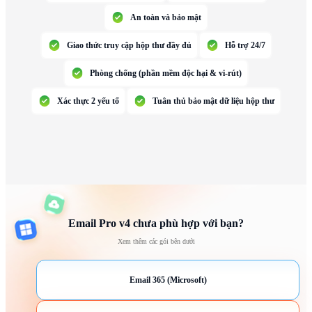
An toàn và bảo mật
Giao thức truy cập hộp thư đầy đủ
Hỗ trợ 24/7
Phòng chống (phần mềm độc hại & vi-rút)
Xác thực 2 yếu tố
Tuân thủ bảo mật dữ liệu hộp thư
Email Pro v4 chưa phù hợp với bạn?
Xem thêm các gói bên dưới
Email 365 (Microsoft)