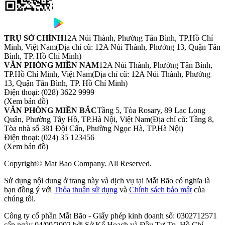
TRỤ SỞ CHÍNH
12A Núi Thành, Phường Tân Bình, TP.Hồ Chí
Minh, Việt Nam
(Địa chỉ cũ: 12A Núi Thành, Phường 13, Quận Tân
Bình, TP. Hồ Chí Minh)
VĂN PHÒNG MIỀN NAM
12A Núi Thành, Phường Tân Bình,
TP.Hồ Chí Minh, Việt Nam
(Địa chỉ cũ: 12A Núi Thành, Phường
13, Quận Tân Bình, TP. Hồ Chí Minh)
Điện thoại:
(028) 3622 9999
(Xem bản đồ)
VĂN PHÒNG MIỀN BẮC
Tầng 5, Tòa Rosary, 89 Lạc Long
Quân, Phường Tây Hồ, TP.Hà Nội, Việt Nam
(Địa chỉ cũ: Tầng 8,
Tòa nhà số 381 Đội Cấn, Phường Ngọc Hà, TP.Hà Nội)
Điện thoại:
(024) 35 123456
(Xem bản đồ)
Copyright© Mat Bao Company. All Reserved.
Sử dụng nội dung ở trang này và dịch vụ tại Mắt Bão có nghĩa là
bạn đồng ý với
Thỏa thuận sử dụng
và
Chính sách bảo mật
của
chúng tôi.
Công ty cổ phần Mắt Bão - Giấy phép kinh doanh số: 0302712571
cấp ngày 04/09/2002 bởi Sở Kế Hoạch và Đầu Tư Tp. Hồ Chí