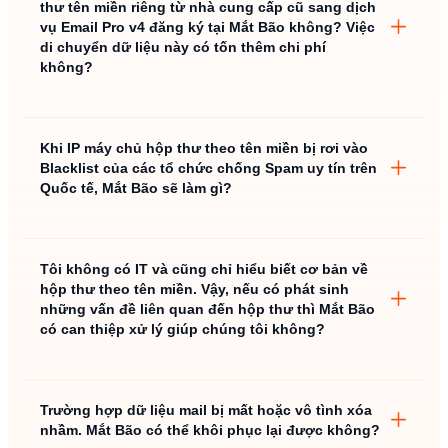
thư tên miền riêng từ nhà cung cấp cũ sang dịch
Di chuyển toàn bộ hộp thư của bạn từ nơi khác về máy
vụ Email Pro v4 đăng ký tại Mắt Bão không? Việc
chủ Email Pro v4 ngay từ lúc ban đầu.
di chuyển dữ liệu này có tốn thêm chi phí
Hỗ trợ tối đa cho bạn tất cả các vấn đề kỹ thuật về hộp
không?
thư nếu có phát sinh.
Bảo mật hay các lỗ hổng bảo mật không còn là vấn đề
khiến bạn phải bận tâm, vì các chuyên gia của chúng
tôi luôn giám sát và có biện pháp an ninh chặt chẽ.
Khi IP máy chủ hộp thư theo tên miền bị rơi vào
Blacklist của các tổ chức chống Spam uy tín trên
Hệ thống Email Pro v4 luôn được giám sát 24/7 và sẽ
Thông tin đăng nhập tài khoản bao gồm Username và
Quốc tế, Mắt Bão sẽ làm gì?
chủ động thông báo, can thiệp xử lý ngay khi có vấn đề
Password của từng hộp thư trên cả máy chủ cũ và hệ
phát sinh.
thống Email Pro v4.
Máy chủ cũ có hỗ trợ kết nối theo giao thức IMAP
thông qua cổng 143 hoặc 993 trên mỗi hộp thư.
Tôi không có IT và cũng chỉ hiểu biết cơ bản về
hộp thư theo tên miền. Vậy, nếu có phát sinh
Địa chỉ IP hoặc Hostname để kết nối hộp thư theo giao
những vấn đề liên quan đến hộp thư thì Mắt Bão
thức IMAP.
có can thiệp xử lý giúp chúng tôi không?
Đối với một số hệ thống hộp thư có hỗ trợ xác thực 2
Spamhaus:
spamhaus.org
bước và chỉ cho kết nối IMAP qua mật khẩu ứng dụng
(Microsoft 365, Google Workspace, Yahoo Business,...)
The Barracuda Reputation Block List:
id.matbao.net
— bạn cần cung cấp mật khẩu ứng dụng của từng tài
barracudacentral.org
Trường hợp dữ liệu mail bị mất hoặc vô tình xóa
khoản để chuyển dữ liệu hoàn tất.
nhầm. Mắt Bão có thể khôi phục lại được không?
UCE Protect Network:
uceprotect.net