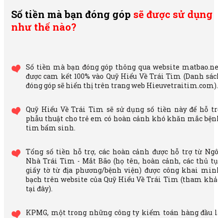
Số tiền mà bạn đóng góp
sẽ được sử dụng
như thế nào?
Số tiền mà bạn đóng góp thông qua website matbao.ne
được cam kết 100% vào Quỹ Hiểu Về Trái Tim (Danh sác
đóng góp sẽ hiển thị trên trang web Hieuvetraitim.com).
Quỹ Hiểu Về Trái Tim sẽ sử dụng số tiền này để hỗ tr
phẫu thuật cho trẻ em có hoàn cảnh khó khăn mắc bện
tim bẩm sinh.
Tổng số tiền hỗ trợ, các hoàn cảnh được hỗ trợ từ Ngô
Cùng Mắt Bão đóng góp vào Quỹ
Nhà Trái Tim - Mắt Bão (họ tên, hoàn cảnh, các thủ tụ
giấy tờ từ địa phương/bệnh viện) được công khai min
Hiểu Về Trái Tim thế nào?
bạch trên website của Quỹ Hiểu Về Trái Tim (tham khả
tại đây).
KPMG, một trong những công ty kiểm toán hàng đầu l