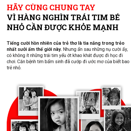
HÃY CÙNG CHUNG TAY
VÌ HÀNG NGHÌN TRÁI TIM BÉ
NHỎ CẦN ĐƯỢC KHỎE MẠNH
Tiếng cười hồn nhiên của trẻ thơ là tia nắng trong trẻo
nhất sưởi ấm thế giới này.
Nhưng ẩn sau những nụ cười ấy,
có không ít những trái tim yếu ớt khao khát được đi học đi
chơi. Căn bệnh tim bẩm sinh đã cướp đi ước mơ của biết bao
trẻ nhỏ.