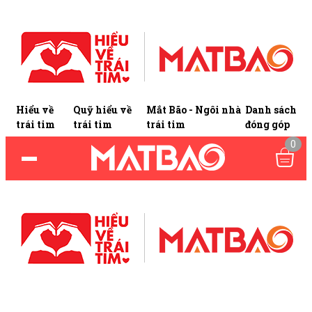
Hiểu về
Quỹ hiểu về
Mắt Bão - Ngôi nhà
Danh sách
trái tim
trái tim
trái tim
đóng góp
0