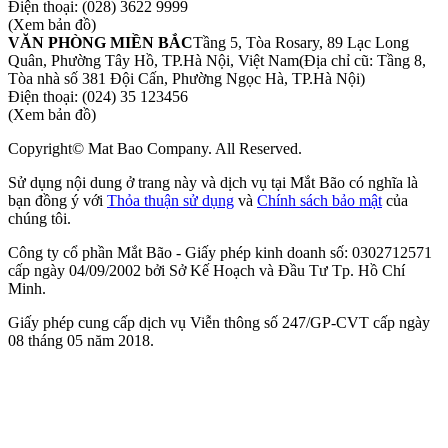
Điện thoại:
(028) 3622 9999
(Xem bản đồ)
VĂN PHÒNG MIỀN BẮC
Tầng 5, Tòa Rosary, 89 Lạc Long
Quân, Phường Tây Hồ, TP.Hà Nội, Việt Nam
(Địa chỉ cũ: Tầng 8,
Tòa nhà số 381 Đội Cấn, Phường Ngọc Hà, TP.Hà Nội)
Điện thoại:
(024) 35 123456
(Xem bản đồ)
Copyright© Mat Bao Company. All Reserved.
Sử dụng nội dung ở trang này và dịch vụ tại Mắt Bão có nghĩa là
bạn đồng ý với
Thỏa thuận sử dụng
và
Chính sách bảo mật
của
chúng tôi.
Công ty cổ phần Mắt Bão - Giấy phép kinh doanh số: 0302712571
cấp ngày 04/09/2002 bởi Sở Kế Hoạch và Đầu Tư Tp. Hồ Chí
Minh.
Giấy phép cung cấp dịch vụ Viễn thông số 247/GP-CVT cấp ngày
08 tháng 05 năm 2018.