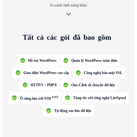
So sánh tính năng khác
Tất
cả
các
gói
đã
bao
gồm
Hỗ trợ WordPress
Quản lý WordPress toàn diện
Giao diện WordPress cao cấp
Công nghệ bảo mật SSL
HTTP/3 + PHP 8
One-Click di chuyển dữ liệu
ENT
Tăng tốc với công nghệ LiteSpeed
Ổ cứng lưu trữ SSD
Tự động sao lưu dữ liệu