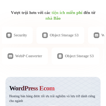
Vượt trội hơn với các
tiện ích miễn phí
đến từ
nhà Bão
Security
Object Storage S3
We
WebP Converter
Object Storage S3
WordPress Ecom
Hosting bán hàng được tối ưu trải nghiệm và lưu trữ dành riêng
cho ngành