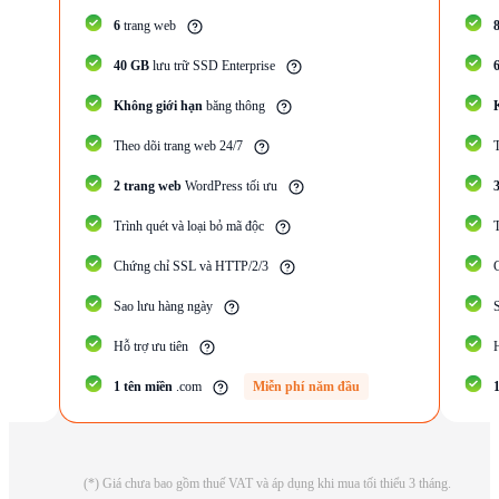
6
trang web
40 GB
lưu trữ SSD Enterprise
Không giới hạn
băng thông
Theo dõi trang web 24/7
2
trang web
WordPress tối ưu
Trình quét và loại bỏ mã độc
T
Chứng chỉ SSL và HTTP/2/3
Sao lưu hàng ngày
Hỗ trợ ưu tiên
H
1 tên miền
.com
Miễn phí năm đầu
(*) Giá chưa bao gồm thuế VAT và áp dụng khi mua tối thiểu 3 tháng.