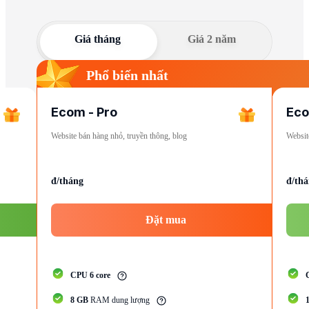
Giá tháng
Giá 2 năm
Phổ biến nhất
Ecom - Pro
Eco
Website bán hàng nhỏ, truyền thông, blog
Websit
đ/tháng
đ/th
Đặt mua
CPU
6
core
8 GB
RAM dung lượng