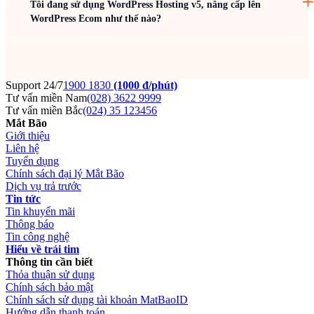
Tôi đang sử dụng WordPress Hosting v5, nâng cấp lên
WordPress Ecom như thế nào?
Support 24/7
1900 1830
(1000 đ/phút)
Tư vấn miền Nam
(028) 3622 9999
Tư vấn miền Bắc
(024) 35 123456
Mắt Bão
Giới thiệu
Liên hệ
Tuyển dụng
Chính sách đại lý Mắt Bão
Dịch vụ trả trước
Tin tức
Tin khuyến mãi
Thông báo
Tin công nghệ
Hiểu về trái tim
Thông tin cần biết
Thỏa thuận sử dụng
Chính sách bảo mật
Chính sách sử dụng tài khoản MatBaoID
Hướng dẫn thanh toán