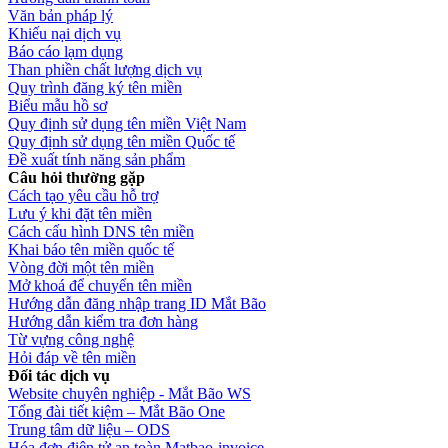
Văn bản pháp lý
Khiếu nại dịch vụ
Báo cáo lạm dụng
Than phiền chất lượng dịch vụ
Quy trình đăng ký tên miền
Biểu mẫu hồ sơ
Quy định sử dụng tên miền Việt Nam
Quy định sử dụng tên miền Quốc tế
Đề xuất tính năng sản phẩm
Câu hỏi thường gặp
Cách tạo yêu cầu hỗ trợ
Lưu ý khi đặt tên miền
Cách cấu hình DNS tên miền
Khai báo tên miền quốc tế
Vòng đời một tên miền
Mở khoá để chuyển tên miền
Hướng dẫn đăng nhập trang ID Mắt Bão
Hướng dẫn kiểm tra đơn hàng
Từ vựng công nghệ
Hỏi đáp về tên miền
Đối tác dịch vụ
Website chuyên nghiệp - Mắt Bão WS
Tổng đài tiết kiệm – Mắt Bão One
Trung tâm dữ liệu – ODS
Hóa đơn điện tử an toàn Matbao-invoice