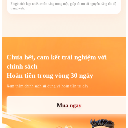
Plugin tích hợp nhiều chức năng trong một, giúp tối ưu tài nguyên, tăng tốc độ
trang web.
Chưa hết, cam kết trải nghiệm với
chính sách
Hoàn tiền trong vòng 30 ngày
Xem thêm chính sách sử dụng và hoàn tiền tại đây
Mua ngay