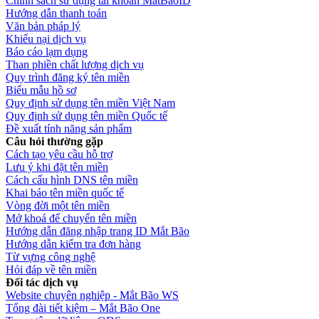
Chính sách sử dụng tài khoản MatBaoID
Hướng dẫn thanh toán
Văn bản pháp lý
Khiếu nại dịch vụ
Báo cáo lạm dụng
Than phiền chất lượng dịch vụ
Quy trình đăng ký tên miền
Đơn giản sử dụng:
Biểu mẫu hồ sơ
Quy định sử dụng tên miền Việt Nam
Quy định sử dụng tên miền Quốc tế
Đề xuất tính năng sản phẩm
Câu hỏi thường gặp
Cách tạo yêu cầu hỗ trợ
Lưu ý khi đặt tên miền
Cách cấu hình DNS tên miền
Khai báo tên miền quốc tế
Vòng đời một tên miền
Mở khoá để chuyển tên miền
Hướng dẫn đăng nhập trang ID Mắt Bão
Hướng dẫn kiểm tra đơn hàng
Từ vựng công nghệ
Hỏi đáp về tên miền
Đối tác dịch vụ
Website chuyên nghiệp - Mắt Bão WS
Tổng đài tiết kiệm – Mắt Bão One