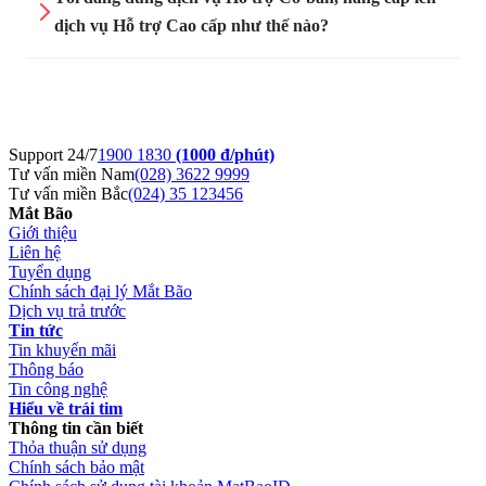
dịch vụ Hỗ trợ Cao cấp như thế nào?
Tiết kiệm chi phí:
Support 24/7
1900 1830
(1000 đ/phút)
Tư vấn miền Nam
(028) 3622 9999
Tư vấn miền Bắc
(024) 35 123456
Tăng hiệu suất hoạt động và giảm rủi ro phát sinh lỗi
Mắt Bão
Giới thiệu
xảy ra:
Liên hệ
Tuyển dụng
Chính sách đại lý Mắt Bão
Dịch vụ trả trước
Tin tức
Tin khuyến mãi
Thông báo
Tin công nghệ
Được giám sát máy chủ và các websites liên tục, xử lý
Hiểu về trái tim
nhanh chóng kịp thời:
Thông tin cần biết
Thỏa thuận sử dụng
Chính sách bảo mật