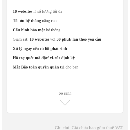
10 websites
là số lượng tối đa
Tối ưu hệ thống
nâng cao
Cấu hình bảo mật
hệ thống
Giám sát:
10 websites
với
30 phút/ lần theo yêu cầu
Xử lý ngay
nếu có
lỗi phát sinh
Hỗ trợ quét mã độc/ vi-rút định kỳ
Mắt Bão toàn quyền quản trị
cho bạn
So sánh
Ghi chú: Giá chưa bao gồm thuế VAT