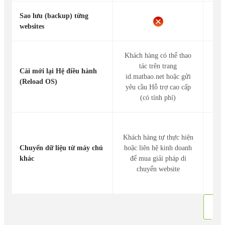
Sao lưu (backup) từng
Có.
websites
Khách hàng có thể thao
tác trên trang
Cài mới lại Hệ điều hành
id.matbao.net hoặc gửi
(Reload OS)
yêu cầu Hỗ trợ cao cấp
(có tính phí)
Miễn
Khách hàng tự thực hiện
thứ
Chuyển dữ liệu từ máy chủ
hoặc liên hệ kinh doanh
li
khác
để mua giải pháp di
mua
chuyển website