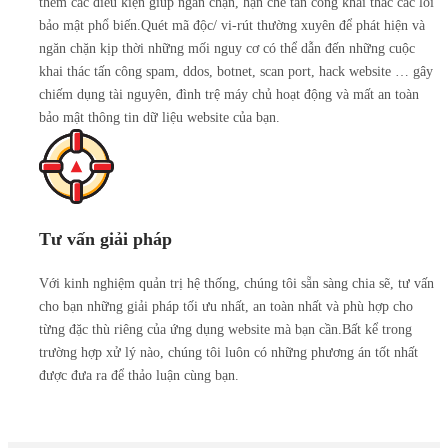
thêm các điều kiện giúp ngăn chặn, hạn chế tấn công khai thác các lỗi
bảo mật phổ biến.Quét mã độc/ vi-rút thường xuyên để phát hiện và
ngăn chặn kịp thời những mối nguy cơ có thể dẫn đến những cuộc
khai thác tấn công spam, ddos, botnet, scan port, hack website … gây
chiếm dụng tài nguyên, đình trệ máy chủ hoạt động và mất an toàn
bảo mật thông tin dữ liệu website của bạn.
Tư vấn giải pháp
Với kinh nghiệm quản trị hệ thống, chúng tôi sẵn sàng chia sẽ, tư vấn
cho bạn những giải pháp tối ưu nhất, an toàn nhất và phù hợp cho
từng đặc thù riêng của ứng dụng website mà bạn cần.Bất kể trong
trường hợp xử lý nào, chúng tôi luôn có những phương án tốt nhất
được đưa ra để thảo luận cùng bạn.