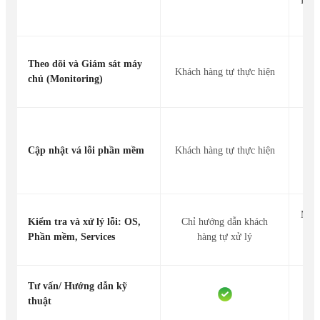
Fire
Thô
Theo dõi và Giám sát máy
Khách hàng tự thực hiện
điệ
chủ (Monitoring)
Hỗ 
cập
Cập nhật vá lỗi phần mềm
Khách hàng tự thực hiện
cáo
Mắt 
Kiểm tra và xử lý lỗi: OS,
Chỉ hướng dẫn khách
kế
Phần mềm, Services
hàng tự xử lý
Tư vấn/ Hướng dẫn kỹ
thuật