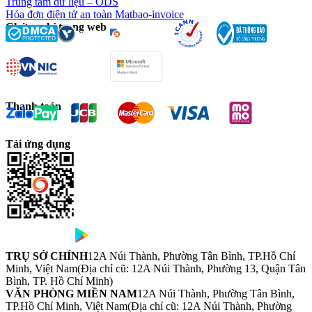
Trung tâm dữ liệu – ODS
Hóa đơn điện tử an toàn Matbao-invoice
Chứng chỉ trang web
Thanh toán
Tải ứng dụng
TRỤ SỞ CHÍNH
12A Núi Thành, Phường Tân Bình, TP.Hồ Chí
Minh, Việt Nam
(Địa chỉ cũ: 12A Núi Thành, Phường 13, Quận Tân
Bình, TP. Hồ Chí Minh)
VĂN PHÒNG MIỀN NAM
12A Núi Thành, Phường Tân Bình,
TP.Hồ Chí Minh, Việt Nam
(Địa chỉ cũ: 12A Núi Thành, Phường