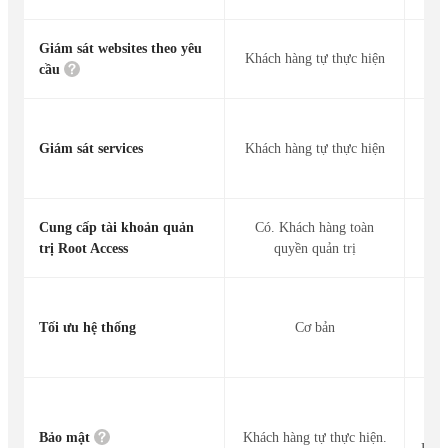
Giám sát websites theo yêu
Giá
Khách hàng tự thực hiện
cầu
MyS
Giám sát services
Khách hàng tự thực hiện
g
Cung cấp tài khoản quản
Có. Khách hàng toàn
Kh
trị Root Access
quyền quản trị
Tăn
Tối ưu hệ thống
Cơ bản
T
M
Hỗ 
D
Bảo mật
Khách hàng tự thực hiện.