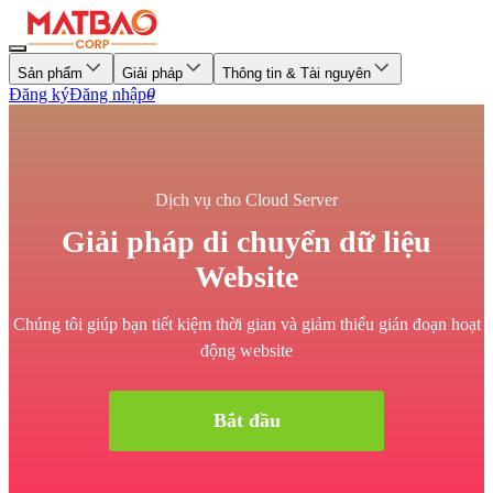
Sản phẩm
Giải pháp
Thông tin & Tài nguyên
Đăng ký
Đăng nhập
0
Dịch vụ cho Cloud Server
Giải pháp di chuyển dữ liệu
Website
Chúng tôi giúp bạn tiết kiệm thời gian và giảm thiểu gián đoạn hoạt
động website
Bắt đầu