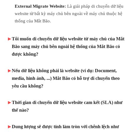
External Migrate Website:
Là giải pháp di chuyển dữ liệu
website từ bất kỳ máy chủ bên ngoài về máy chủ thuộc hệ
thống của Mắt Bão.
Tôi muốn di chuyển dữ liệu website từ máy chủ của Mắt
Bão sang máy chủ bên ngoài hệ thống của Mắt Bão có
được không?
Không. Chúng tôi chỉ hỗ trợ di chuyển dữ liệu website từ
Nếu dữ liệu không phải là website (ví dụ: Document,
máy chủ bên ngoài về máy chủ thuộc hệ thống máy chủ
media, hình ảnh, ...) Mắt Bão có hỗ trợ di chuyển theo
của Mắt Bão hoặc di chuyển website từ các máy chủ trong
yêu cầu không?
cùng hệ thống của Mắt Bão.
Không. Chúng tôi chỉ thực hiện di chuyển dữ liệu của
Thời gian di chuyển dữ liệu website cam kết (SLA) như
website và cố gắng cấu hình cài đặt website hoạt động sau
thế nào?
khi hoàn tất việc di chuyển.
Tuỳ theo dung lượng và các thời điểm khác nhau của
Dung lượng sẽ được tính làm tròn với chênh lệch như
đường truyền. Mắt Bão không thể cam kết khoản này