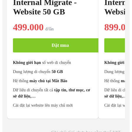
Internal Migrate -
Interna
Website 50 GB
Websit
499.000
899.00
đ/lần
Đặt mua
Không giới hạn
số web di chuyển
Không giới hạ
Dung lượng di chuyển
50
GB
Dung lượng di 
hệ thống
máy chủ tại Mắt Bão
hệ thống
máy c
dữ liệu di chuyển tất cả
tập tin, thư mục, cơ
dữ liệu di chuyể
sở dữ liệu,…
sở dữ liệu,…
cài đặt lại website lên máy chủ mới
cài đặt lại web