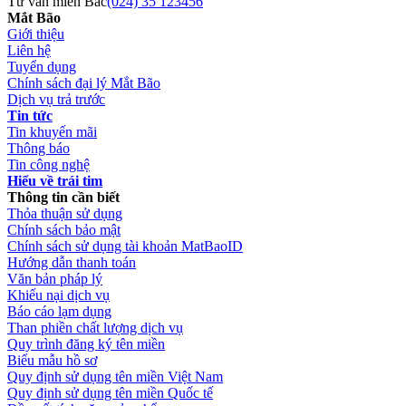
Tư vấn miền Bắc
(024) 35 123456
50GB, nhưng tổng dữ liệu website cần di chuyển của bạn
Mắt Bão
vẹn toàn dữ liệu 100%. Nhưng sẽ cùng với khách hàng
là 56GB (tức vượt quá 10% của 50GB theo gói là 5GB) thì
Giới thiệu
kiểm tra một lượt sau khi thực hiện. Kỹ thuật Mắt Bão sẽ hỗ
Liên hệ
bạn phải đăng ký 2 gói External Migrate Website 50GB
Tuyển dụng
trợ cấu hình các website trong khả năng. Một số trường hợp
hoặc 1 gói External Migrate Website 100GB.
Chính sách đại lý Mắt Bão
cá biệt như: Mã nguồn không tương thích, lỗi mã nguồn, ...
Dịch vụ trả trước
kỹ thuật Mắt Bão sẽ thông báo lại.
Tin tức
Tin khuyến mãi
Thông báo
Tin công nghệ
Hiểu về trái tim
Thông tin cần biết
Thỏa thuận sử dụng
Chính sách bảo mật
Chính sách sử dụng tài khoản MatBaoID
Hướng dẫn thanh toán
Văn bản pháp lý
Khiếu nại dịch vụ
Báo cáo lạm dụng
Than phiền chất lượng dịch vụ
Quy trình đăng ký tên miền
Biểu mẫu hồ sơ
Quy định sử dụng tên miền Việt Nam
Quy định sử dụng tên miền Quốc tế