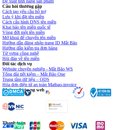
Đề xuất tính năng sản phẩm
Câu hỏi thường gặp
Cách tạo yêu cầu hỗ trợ
Lưu ý khi đặt tên miền
Cách cấu hình DNS tên miền
Khai báo tên miền quốc tế
Vòng đời một tên miền
Mở khoá để chuyển tên miền
Hướng dẫn đăng nhập trang ID Mắt Bão
Hướng dẫn kiểm tra đơn hàng
Từ vựng công nghệ
Hỏi đáp về tên miền
Đối tác dịch vụ
Website chuyên nghiệp - Mắt Bão WS
Tổng đài tiết kiệm – Mắt Bão One
Trung tâm dữ liệu – ODS
Hóa đơn điện tử an toàn Matbao-invoice
Chứng chỉ trang web
Thanh toán