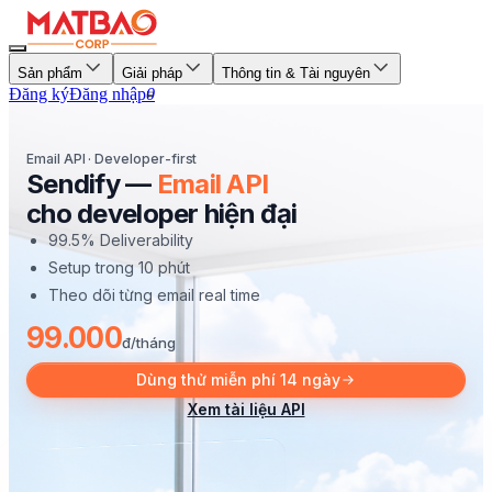
Sản phẩm
Giải pháp
Thông tin & Tài nguyên
Đăng ký
Đăng nhập
0
Email API · Developer-first
Sendify —
Email API
cho developer hiện đại
99.5% Deliverability
Setup trong 10 phút
Theo dõi từng email real time
99.000
đ/tháng
Dùng thử miễn phí 14 ngày
Xem tài liệu API