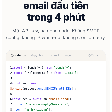
email đầu tiên
trong 4 phút
Một API key, ba dòng code. Không SMTP
config, không IP warm-up, không cron job retry.
Copy
node.ts
python
curl
go
1
import
{
Sendify
}
from
"sendify"
;
2
import
{
WelcomeEmail
}
from
"./emails"
;
3
4
const
sn
=
new
Sendify
(
process
.
env
.
SENDIFY_API_KEY
!);
5
6
const
res
=
await
sn
.
emails
.
send
({
7
from
:
"Hexa <noreply@hexa.vn>"
,
8
to
:
[
"minh@hexa.vn"
],