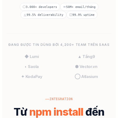
3.000+ developers
50M+ email/tháng
99.5% deliverability
99.9% uptime
ĐANG ĐƯỢC TIN DÙNG BỞI 4,200+ TEAM TRÊN SAAS
◆ Lumi
▲ Tầng9
◐ Saola
⬢ Vector.vn
✦ KodaPay
◯ Atlasium
INTEGRATION
Từ
npm install
đến