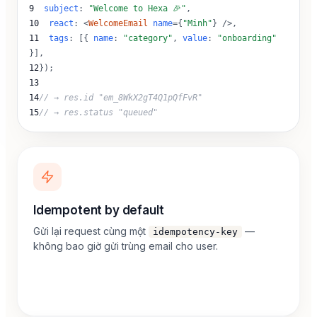
9
subject
:
"Welcome to Hexa 🎉"
,
10
react
:
<
WelcomeEmail
name
=
{
"Minh"
}
/>,
11
tags
:
[
{
name
:
"category"
,
value
:
"onboarding"
}],
12
});
13
14
// → res.id "em_8WkX2gT4Q1pQfFvR"
15
// → res.status "queued"
Idempotent by default
Gửi lại request cùng một
—
idempotency-key
không bao giờ gửi trùng email cho user.