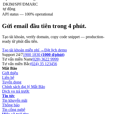
DKIM/SPF/DMARC
tự động
API status — 100% operational
Gửi email đầu tiên trong 4 phút.
Tạo tài khoản, verify domain, copy code snippet — production-
ready từ phút đầu tiên.
Tạo tài khoản miễn phí →
Đặt lịch demo
Support 24/7
1900 1830
(1000 đ/phút)
Tư vấn miền Nam
(028) 3622 9999
Tư vấn miền Bắc
(024) 35 123456
Mắt Bão
Giới thiệu
Liên hệ
Tuyển dụng
Chính sách đại lý Mắt Bão
Dịch vụ trả trước
Tin tức
Tin khuyến mãi
Thông báo
Tin công nghệ