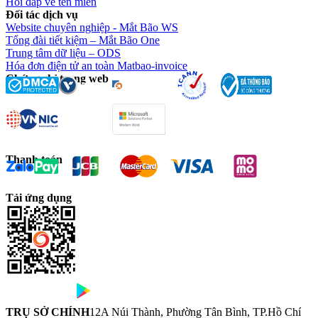
Hỏi đáp về tên miền
Đối tác dịch vụ
Website chuyên nghiệp - Mắt Bão WS
Tổng đài tiết kiệm – Mắt Bão One
Trung tâm dữ liệu – ODS
Hóa đơn điện tử an toàn Matbao-invoice
Chứng chỉ trang web
Thanh toán
Tải ứng dụng
TRỤ SỞ CHÍNH
12A Núi Thành, Phường Tân Bình, TP.Hồ Chí