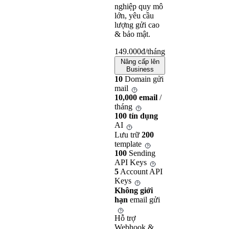
nghiệp quy mô
lớn, yêu cầu
lượng gửi cao
& bảo mật.
149.000
đ/tháng
Nâng cấp lên
Business
10
Domain gửi
mail
10,000 email
/
tháng
100 tín dụng
AI
Lưu trữ
200
template
100
Sending
API Keys
5
Account API
Keys
Không giới
hạn
email gửi
Hỗ trợ
Webhook &