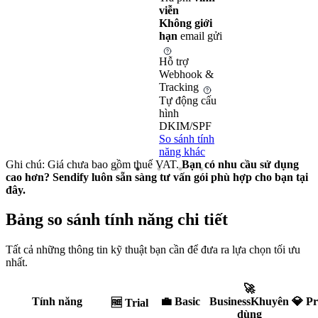
viễn
Không giới
hạn
email gửi
Hỗ trợ
Webhook &
Tracking
Tự động cấu
hình
DKIM/SPF
So sánh tính
năng khác
Ghi chú: Giá chưa bao gồm thuế VAT.
Bạn có nhu cầu sử dụng
cao hơn? Sendify luôn sẵn sàng tư vấn gói phù hợp cho bạn
tại
đây
.
Bảng so sánh tính năng chi tiết
Tất cả những thông tin kỹ thuật bạn cần để đưa ra lựa chọn tối ưu
nhất.
🚀
Tính năng
💼
Basic
Business
Khuyên
💎
P
🆓
Trial
dùng