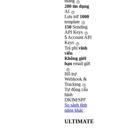
tháng
200 tín dụng
AI
Lưu trữ
1000
template
150
Sending
API Keys
5
Account API
Keys
Trả phí
vĩnh
viễn
Không giới
hạn
email gửi
Hỗ trợ
Webhook &
Tracking
Tự động cấu
hình
DKIM/SPF
So sánh tính
năng khác
ULTIMATE