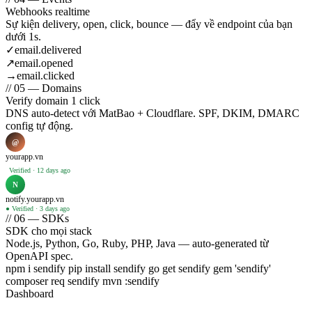
Webhooks realtime
Sự kiện delivery, open, click, bounce — đẩy về endpoint của bạn
dưới 1s.
✓
email.delivered
↗
email.opened
→
email.clicked
// 05 — Domains
Verify domain 1 click
DNS auto-detect với MatBao + Cloudflare. SPF, DKIM, DMARC
config tự động.
@
yourapp.vn
Verified · 12 days ago
N
notify.yourapp.vn
● Verified · 3 days ago
// 06 — SDKs
SDK cho mọi stack
Node.js, Python, Go, Ruby, PHP, Java — auto-generated từ
OpenAPI spec.
npm i sendify
pip install sendify
go get sendify
gem 'sendify'
composer req sendify
mvn :sendify
Dashboard