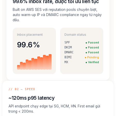
99.6% inbox rate, được tối ưu liên tục
Built on AWS SES với reputation pools chuyên biệt,
auto warm-up IP và DMARC compliance ngay từ ngày
đầu.
Inbox placement
Domain status
99.6%
SPF
● Passed
DKIM
● Passed
DMARC
● Passed
BIMI
● Pending
MX
● Verified
// 02 — SPEED
~120ms p95 latency
API endpoint chạy edge tại SG, HCM, HN. First email gửi
trong < 200ms.