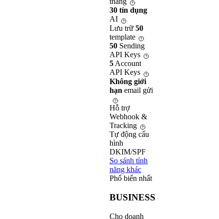
tháng
30 tín dụng
AI
Lưu trữ
50
template
50
Sending
API Keys
5
Account
API Keys
Không giới
hạn
email gửi
Hỗ trợ
Webhook &
Tracking
Tự động cấu
hình
DKIM/SPF
So sánh tính
năng khác
Phổ biến nhất
BUSINESS
Cho doanh