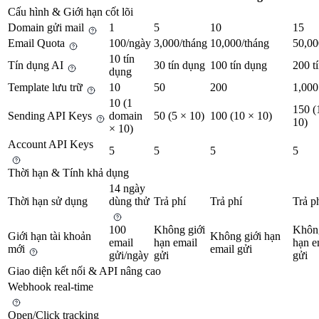
Cấu hình & Giới hạn cốt lõi
Domain gửi mail
1
5
10
15
Email Quota
100/ngày
3,000/tháng
10,000/tháng
50,00
10 tín
Tín dụng AI
30 tín dụng
100 tín dụng
200 t
dụng
Template lưu trữ
10
50
200
1,000
10
(1
150
(
Sending API Keys
domain
50
(5 × 10)
100
(10 × 10)
10)
× 10)
Account API Keys
5
5
5
5
Thời hạn & Tính khả dụng
14 ngày
Thời hạn sử dụng
dùng thử
Trả phí
Trả phí
Trả p
100
Không giới
Không
Giới hạn tài khoản
Không giới hạn
email
hạn email
hạn e
mới
email gửi
gửi/ngày
gửi
gửi
Giao diện kết nối & API nâng cao
Webhook real-time
Open/Click tracking