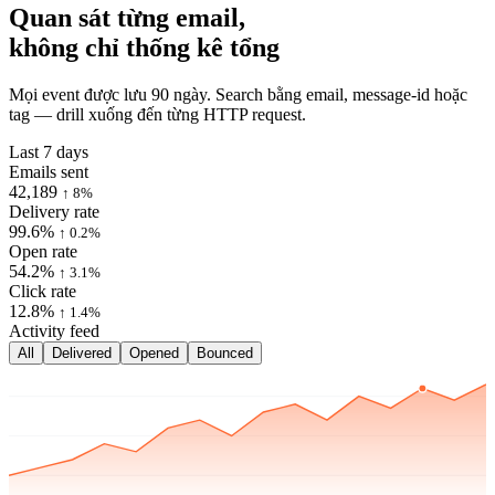
Quan sát từng email,
không chỉ thống kê tổng
Mọi event được lưu 90 ngày. Search bằng email, message-id hoặc
tag — drill xuống đến từng HTTP request.
Last 7 days
Emails sent
42,189
↑ 8%
Delivery rate
99.6%
↑ 0.2%
Open rate
54.2%
↑ 3.1%
Click rate
12.8%
↑ 1.4%
Activity feed
All
Delivered
Opened
Bounced