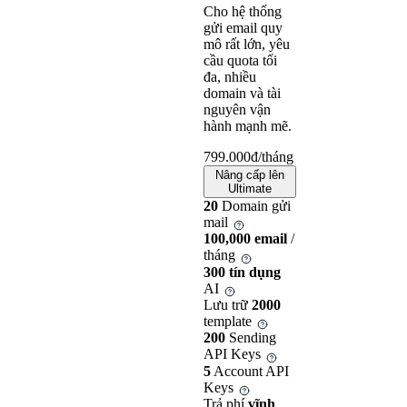
Cho hệ thống
gửi email quy
mô rất lớn, yêu
cầu quota tối
đa, nhiều
domain và tài
nguyên vận
hành mạnh mẽ.
799.000
đ/tháng
Nâng cấp lên
Ultimate
20
Domain gửi
mail
100,000 email
/
tháng
300 tín dụng
AI
Lưu trữ
2000
template
200
Sending
API Keys
5
Account API
Keys
Trả phí
vĩnh