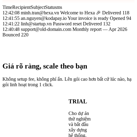
Time
Recipient
Subject
Status
ms
12:42:08
minh.tran@hexa.vn
Welcome to Hexa 🎉
Delivered
118
12:41:55
an.nguyen@kodapay.io
Your invoice is ready
Opened
94
12:41:22
linh@startup.vn
Password reset
Delivered
132
12:40:48
support@old-domain.com
Monthly report — Apr 2026
Bounced
220
Giá rõ ràng, scale theo bạn
Không setup fee, không phí ẩn. Lên gói cao hơn bất cứ lúc nào, hạ
gói linh hoạt trong 1 click.
TRIAL
Cho dự án
thử nghiệm
và bắt đầu
xây dựng
hệ thống.