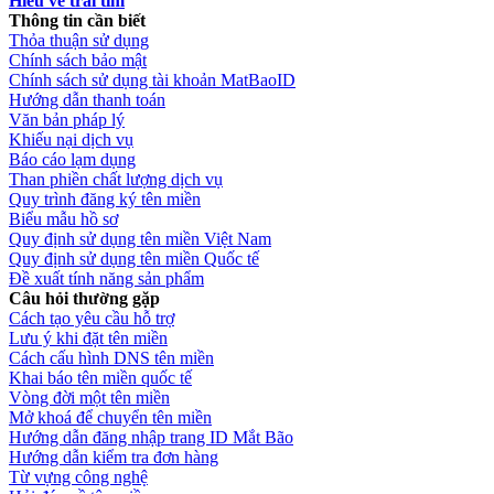
Hiểu về trái tim
Thông tin cần biết
Thỏa thuận sử dụng
Chính sách bảo mật
Chính sách sử dụng tài khoản MatBaoID
Hướng dẫn thanh toán
Văn bản pháp lý
Khiếu nại dịch vụ
Báo cáo lạm dụng
Than phiền chất lượng dịch vụ
Quy trình đăng ký tên miền
Biểu mẫu hồ sơ
Quy định sử dụng tên miền Việt Nam
Quy định sử dụng tên miền Quốc tế
Đề xuất tính năng sản phẩm
Câu hỏi thường gặp
Cách tạo yêu cầu hỗ trợ
Lưu ý khi đặt tên miền
Cách cấu hình DNS tên miền
Khai báo tên miền quốc tế
Vòng đời một tên miền
Mở khoá để chuyển tên miền
Hướng dẫn đăng nhập trang ID Mắt Bão
Hướng dẫn kiểm tra đơn hàng
Từ vựng công nghệ