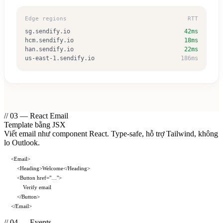
Edge regions
RTT
sg.sendify.io
42ms
hcm.sendify.io
18ms
han.sendify.io
22ms
us-east-1.sendify.io
186ms
// 03 — React Email
Template bằng JSX
Viết email như component React. Type-safe, hỗ trợ Tailwind, không
lo Outlook.
<
Email
>
<
Heading
>
Welcome
</
Heading
>
<
Button
href
=
"…"
>
Verify email
</
Button
>
</
Email
>
// 04 — Events