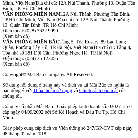
Minh, Việt Nam
(Địa chỉ cũ: 12A Núi Thành, Phường 13, Quận Tân
Bình, TP. Hồ Chí Minh)
VĂN PHÒNG MIỀN NAM
12A Núi Thành, Phường Tân Bình,
TP.Hồ Chí Minh, Việt Nam
(Địa chỉ cũ: 12A Núi Thành, Phường
13, Quận Tân Bình, TP. Hồ Chí Minh)
Điện thoại:
(028) 3622 9999
(Xem bản đồ)
VĂN PHÒNG MIỀN BẮC
Tầng 5, Tòa Rosary, 89 Lạc Long
Quân, Phường Tây Hồ, TP.Hà Nội, Việt Nam
(Địa chỉ cũ: Tầng 8,
Tòa nhà số 381 Đội Cấn, Phường Ngọc Hà, TP.Hà Nội)
Điện thoại:
(024) 35 123456
(Xem bản đồ)
Copyright© Mat Bao Company. All Reserved.
Sử dụng nội dung ở trang này và dịch vụ tại Mắt Bão có nghĩa là
bạn đồng ý với
Thỏa thuận sử dụng
và
Chính sách bảo mật
của
chúng tôi.
Công ty cổ phần Mắt Bão - Giấy phép kinh doanh số: 0302712571
cấp ngày 04/09/2002 bởi Sở Kế Hoạch và Đầu Tư Tp. Hồ Chí
Minh.
Giấy phép cung cấp dịch vụ Viễn thông số 247/GP-CVT cấp ngày
08 tháng 05 năm 2018.