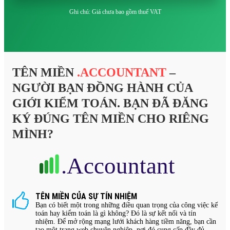
Ghi chú: Giá chưa bao gồm thuế VAT
TÊN MIỀN
.ACCOUNTANT
–
NGƯỜI BẠN ĐỒNG HÀNH CỦA
GIỚI KIỂM TOÁN. BẠN ĐÃ ĐĂNG
KÝ ĐÚNG TÊN MIỀN CHO RIÊNG
MÌNH?
TÊN MIỀN CỦA SỰ TÍN NHIỆM
Bạn có biết một trong những điều quan trọng của công việc kế
toán hay kiểm toán là gì không? Đó là sự kết nối và tín
nhiệm. Để mở rộng mạng lưới khách hàng tiềm năng, bạn cần
tạo một trang web chuyên nghiệp, nơi đó cung cấp đầy đủ