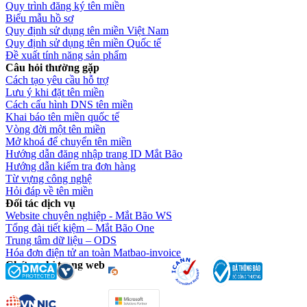
Quy trình đăng ký tên miền
Biểu mẫu hồ sơ
Quy định sử dụng tên miền Việt Nam
Quy định sử dụng tên miền Quốc tế
Đề xuất tính năng sản phẩm
Câu hỏi thường gặp
Cách tạo yêu cầu hỗ trợ
Lưu ý khi đặt tên miền
Cách cấu hình DNS tên miền
Khai báo tên miền quốc tế
Vòng đời một tên miền
Mở khoá để chuyển tên miền
Hướng dẫn đăng nhập trang ID Mắt Bão
Hướng dẫn kiểm tra đơn hàng
Từ vựng công nghệ
Hỏi đáp về tên miền
Đối tác dịch vụ
Website chuyên nghiệp - Mắt Bão WS
Tổng đài tiết kiệm – Mắt Bão One
Trung tâm dữ liệu – ODS
Hóa đơn điện tử an toàn Matbao-invoice
Chứng chỉ trang web