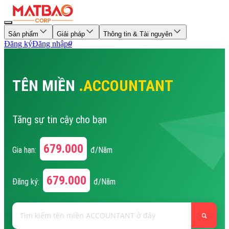
Sản phẩm
Giải pháp
Thông tin & Tài nguyên
Đăng ký
Đăng nhập
0
TÊN MIỀN
.ACCOUNTANT
Tăng sự tin cậy cho bạn
679.000
Gia hạn:
đ/Năm
679.000
Đăng ký:
đ/Năm