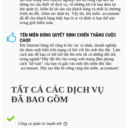
thông tin cần thiết về dịch vụ, về những lợi ích bạn đem lại
khi quản lý, kiểm kê tài sản của khách hàng và nhất là chương
trình ưu đãi, chăm sóc định kỳ. Vậy thì, tên miền .accountant
đủ để cho khách hàng thấy bạn là ai và định vị bạn thế nào
trong giới kiểm toán.
TÊN MIỀN ĐÚNG QUYẾT ĐỊNH CHIẾN THẮNG CUỘC
CHƠI!
Khi Internet bùng nổ cũng là lúc các cá nhân, doanh nghiệp
thi nhau xuất hiện trên mạng xã hội với tần suất dày đặc. Làm
cách nào để bạn có thể nổi bật lên trên tất cả những đối thủ
trong ngành? Hãy đặt tên cho trang web mang đậm phong
cách “kế toán” của bạn và gắn vào một tên miền độc đáo
.accountant. Hãy tạo dấu ấn riêng cùng tên miền .accountant!
TẤT CẢ CÁC DỊCH VỤ
ĐÃ BAO GỒM
Công cụ quản trị mạnh mẽ