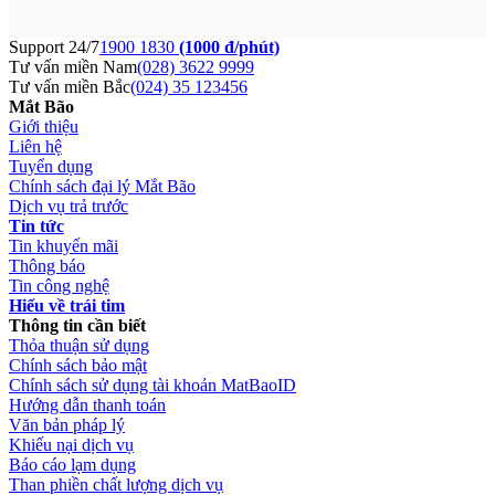
Support 24/7
1900 1830
(1000 đ/phút)
Tư vấn miền Nam
(028) 3622 9999
Tư vấn miền Bắc
(024) 35 123456
Mắt Bão
Giới thiệu
Liên hệ
Tuyển dụng
Chính sách đại lý Mắt Bão
Dịch vụ trả trước
Tin tức
Tin khuyến mãi
Thông báo
Tin công nghệ
Hiểu về trái tim
Thông tin cần biết
Thỏa thuận sử dụng
Chính sách bảo mật
Chính sách sử dụng tài khoản MatBaoID
Hướng dẫn thanh toán
Văn bản pháp lý
Khiếu nại dịch vụ
Báo cáo lạm dụng
Than phiền chất lượng dịch vụ