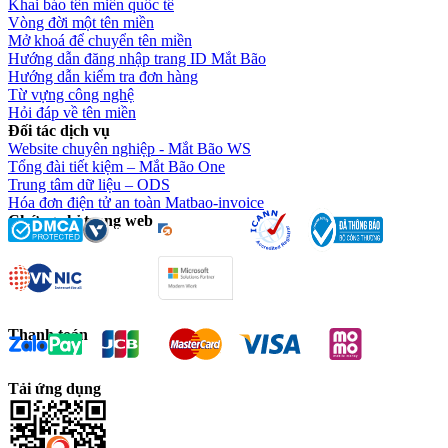
Khai báo tên miền quốc tế
Vòng đời một tên miền
Mở khoá để chuyển tên miền
Hướng dẫn đăng nhập trang ID Mắt Bão
Hướng dẫn kiểm tra đơn hàng
Từ vựng công nghệ
Hỏi đáp về tên miền
Đối tác dịch vụ
Website chuyên nghiệp - Mắt Bão WS
Tổng đài tiết kiệm – Mắt Bão One
Trung tâm dữ liệu – ODS
Hóa đơn điện tử an toàn Matbao-invoice
Chứng chỉ trang web
Thanh toán
Tải ứng dụng