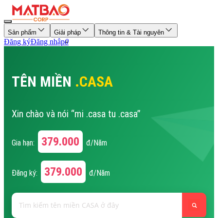
Sản phẩm
Giải pháp
Thông tin & Tài nguyên
Đăng ký
Đăng nhập
0
TÊN MIỀN
.CASA
Xin chào và nói “mi .casa tu .casa”
379.000
Gia hạn:
đ/Năm
379.000
Đăng ký:
đ/Năm