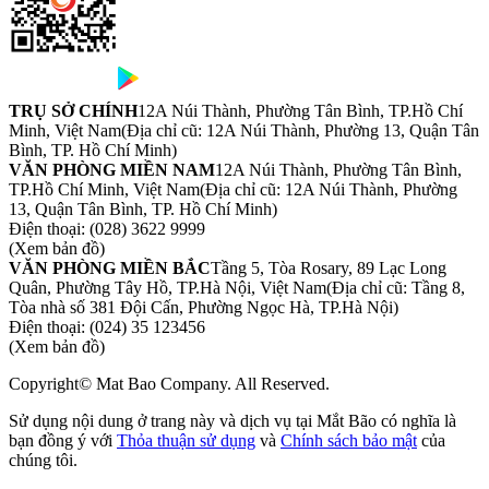
TRỤ SỞ CHÍNH
12A Núi Thành, Phường Tân Bình, TP.Hồ Chí
Minh, Việt Nam
(Địa chỉ cũ: 12A Núi Thành, Phường 13, Quận Tân
Bình, TP. Hồ Chí Minh)
VĂN PHÒNG MIỀN NAM
12A Núi Thành, Phường Tân Bình,
TP.Hồ Chí Minh, Việt Nam
(Địa chỉ cũ: 12A Núi Thành, Phường
13, Quận Tân Bình, TP. Hồ Chí Minh)
Điện thoại:
(028) 3622 9999
(Xem bản đồ)
VĂN PHÒNG MIỀN BẮC
Tầng 5, Tòa Rosary, 89 Lạc Long
Quân, Phường Tây Hồ, TP.Hà Nội, Việt Nam
(Địa chỉ cũ: Tầng 8,
Tòa nhà số 381 Đội Cấn, Phường Ngọc Hà, TP.Hà Nội)
Điện thoại:
(024) 35 123456
(Xem bản đồ)
Copyright© Mat Bao Company. All Reserved.
Sử dụng nội dung ở trang này và dịch vụ tại Mắt Bão có nghĩa là
bạn đồng ý với
Thỏa thuận sử dụng
và
Chính sách bảo mật
của
chúng tôi.