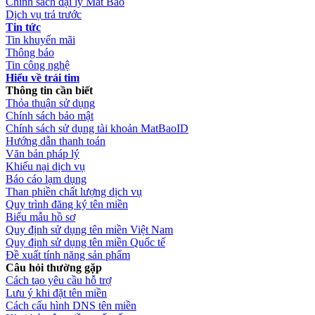
Chính sách đại lý Mắt Bão
Dịch vụ trả trước
Tin tức
Tin khuyến mãi
Thông báo
Tin công nghệ
Hiểu về trái tim
Thông tin cần biết
Thỏa thuận sử dụng
Chính sách bảo mật
Chính sách sử dụng tài khoản MatBaoID
Hướng dẫn thanh toán
Văn bản pháp lý
Khiếu nại dịch vụ
Báo cáo lạm dụng
Than phiền chất lượng dịch vụ
Quy trình đăng ký tên miền
Biểu mẫu hồ sơ
Quy định sử dụng tên miền Việt Nam
Quy định sử dụng tên miền Quốc tế
Đề xuất tính năng sản phẩm
Câu hỏi thường gặp
Cách tạo yêu cầu hỗ trợ
Lưu ý khi đặt tên miền
Cách cấu hình DNS tên miền