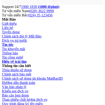
Support 24/7
1900 1830
(1000 đ/phút)
Tư vấn miền Nam
(028) 3622 9999
Tư vấn miền Bắc
(024) 35 123456
Mắt Bão
Giới thiệu
Liên hệ
Tuyển dụng
Chính sách đại lý Mắt Bão
Dịch vụ trả trước
Tin tức
Tin khuyến mãi
Thông báo
Tin công nghệ
Hiểu về trái tim
Thông tin cần biết
Thỏa thuận sử dụng
Chính sách bảo mật
Chính sách sử dụng tài khoản MatBaoID
Hướng dẫn thanh toán
Văn bản pháp lý
Khiếu nại dịch vụ
Báo cáo lạm dụng
Than phiền chất lượng dịch vụ
Quy trình đăng ký tên miền