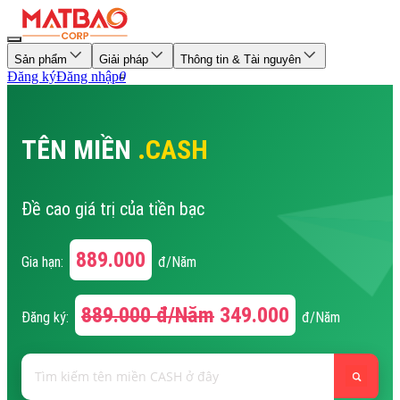
Sản phẩm
Giải pháp
Thông tin & Tài nguyên
Đăng ký
Đăng nhập
0
TÊN MIỀN
.CASH
Đề cao giá trị của tiền bạc
889.000
Gia hạn:
đ/Năm
889.000
đ/Năm
349.000
Đăng ký:
đ/Năm