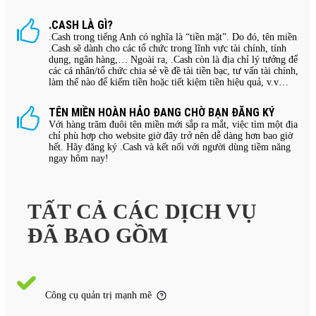
.CASH LÀ GÌ?
.Cash trong tiếng Anh có nghĩa là “tiền mặt”. Do đó, tên miền
.Cash sẽ dành cho các tổ chức trong lĩnh vực tài chính, tính
dụng, ngân hàng,… Ngoài ra, .Cash còn là địa chỉ lý tưởng để
các cá nhân/tổ chức chia sẻ về đề tài tiền bạc, tư vấn tài chính,
làm thế nào để kiếm tiền hoặc tiết kiệm tiền hiệu quả, v.v…
TÊN MIỀN HOÀN HẢO ĐANG CHỜ BẠN ĐĂNG KÝ
Với hàng trăm đuôi tên miền mới sắp ra mắt, việc tìm một địa
chỉ phù hợp cho website giờ đây trở nên dễ dàng hơn bao giờ
hết. Hãy đăng ký .Cash và kết nối với người dùng tiềm năng
ngay hôm nay!
TẤT CẢ CÁC DỊCH VỤ
ĐÃ BAO GỒM
Công cụ quản trị mạnh mẽ