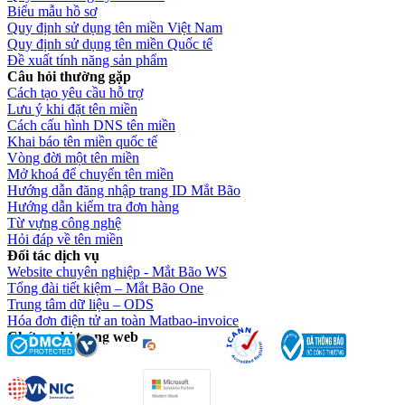
Biểu mẫu hồ sơ
Quy định sử dụng tên miền Việt Nam
Quy định sử dụng tên miền Quốc tế
Đề xuất tính năng sản phẩm
Câu hỏi thường gặp
Cách tạo yêu cầu hỗ trợ
Lưu ý khi đặt tên miền
Cách cấu hình DNS tên miền
Khai báo tên miền quốc tế
Vòng đời một tên miền
Mở khoá để chuyển tên miền
Hướng dẫn đăng nhập trang ID Mắt Bão
Hướng dẫn kiểm tra đơn hàng
Từ vựng công nghệ
Hỏi đáp về tên miền
Đối tác dịch vụ
Website chuyên nghiệp - Mắt Bão WS
Tổng đài tiết kiệm – Mắt Bão One
Trung tâm dữ liệu – ODS
Hóa đơn điện tử an toàn Matbao-invoice
Chứng chỉ trang web