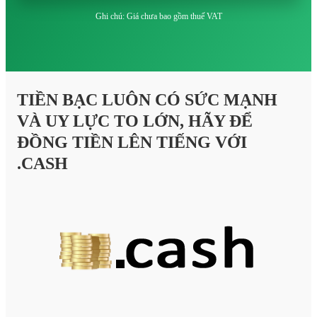
Ghi chú: Giá chưa bao gồm thuế VAT
TIỀN BẠC LUÔN CÓ SỨC MẠNH
VÀ UY LỰC TO LỚN, HÃY ĐỂ
ĐỒNG TIỀN LÊN TIẾNG VỚI
.CASH