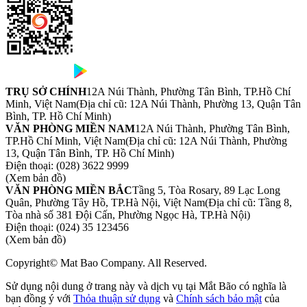
TRỤ SỞ CHÍNH
12A Núi Thành, Phường Tân Bình, TP.Hồ Chí
Minh, Việt Nam
(Địa chỉ cũ: 12A Núi Thành, Phường 13, Quận Tân
Bình, TP. Hồ Chí Minh)
VĂN PHÒNG MIỀN NAM
12A Núi Thành, Phường Tân Bình,
TP.Hồ Chí Minh, Việt Nam
(Địa chỉ cũ: 12A Núi Thành, Phường
13, Quận Tân Bình, TP. Hồ Chí Minh)
Điện thoại:
(028) 3622 9999
(Xem bản đồ)
VĂN PHÒNG MIỀN BẮC
Tầng 5, Tòa Rosary, 89 Lạc Long
Quân, Phường Tây Hồ, TP.Hà Nội, Việt Nam
(Địa chỉ cũ: Tầng 8,
Tòa nhà số 381 Đội Cấn, Phường Ngọc Hà, TP.Hà Nội)
Điện thoại:
(024) 35 123456
(Xem bản đồ)
Copyright© Mat Bao Company. All Reserved.
Sử dụng nội dung ở trang này và dịch vụ tại Mắt Bão có nghĩa là
bạn đồng ý với
Thỏa thuận sử dụng
và
Chính sách bảo mật
của