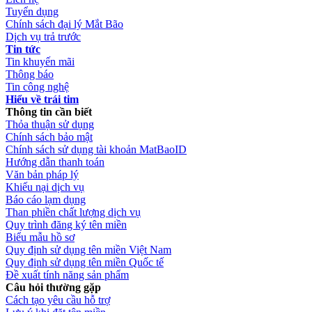
Tuyển dụng
Chính sách đại lý Mắt Bão
Dịch vụ trả trước
Tin tức
Tin khuyến mãi
Thông báo
Tin công nghệ
Hiểu về trái tim
Thông tin cần biết
Thỏa thuận sử dụng
Chính sách bảo mật
Chính sách sử dụng tài khoản MatBaoID
Hướng dẫn thanh toán
Văn bản pháp lý
Khiếu nại dịch vụ
Báo cáo lạm dụng
Than phiền chất lượng dịch vụ
Quy trình đăng ký tên miền
Biểu mẫu hồ sơ
Quy định sử dụng tên miền Việt Nam
Quy định sử dụng tên miền Quốc tế
Đề xuất tính năng sản phẩm
Câu hỏi thường gặp
Cách tạo yêu cầu hỗ trợ