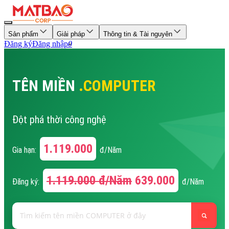
Sản phẩm
Giải pháp
Thông tin & Tài nguyên
Đăng ký
Đăng nhập
0
TÊN MIỀN
.COMPUTER
Đột phá thời công nghệ
1.119.000
Gia hạn:
đ/Năm
1.119.000
đ/Năm
639.000
Đăng ký:
đ/Năm