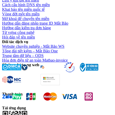
Lưu ý khi đặt tên miền
Cách cấu hình DNS tên miền
Khai báo tên miền quốc tế
Vòng đời một tên miền
Mở khoá để chuyển tên miền
Hướng dẫn đăng nhập trang ID Mắt Bão
Hướng dẫn kiểm tra đơn hàng
Từ vựng công nghệ
Hỏi đáp về tên miền
Đối tác dịch vụ
Website chuyên nghiệp - Mắt Bão WS
Tổng đài tiết kiệm – Mắt Bão One
Trung tâm dữ liệu – ODS
Hóa đơn điện tử an toàn Matbao-invoice
Chứng chỉ trang web
Thanh toán
Tải ứng dụng