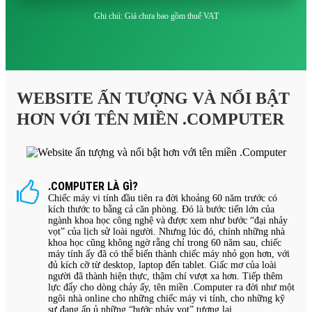
Ghi chú: Giá chưa bao gồm thuế VAT
WEBSITE ẤN TƯỢNG VÀ NỔI BẬT
HƠN VỚI TÊN MIỀN .COMPUTER
.COMPUTER LÀ GÌ?
Chiếc máy vi tính đầu tiên ra đời khoảng 60 năm trước có
kích thước to bằng cả căn phòng. Đó là bước tiến lớn của
ngành khoa học công nghệ và được xem như bước “đại nhảy
vọt” của lịch sử loài người. Nhưng lúc đó, chính những nhà
khoa học cũng không ngờ rằng chỉ trong 60 năm sau, chiếc
máy tính ấy đã có thể biến thành chiếc máy nhỏ gọn hơn, với
đủ kích cỡ từ desktop, laptop đến tablet. Giấc mơ của loài
người đã thành hiện thực, thậm chí vượt xa hơn. Tiếp thêm
lực đẩy cho dòng chảy ấy, tên miền .Computer ra đời như một
ngôi nhà online cho những chiếc máy vi tính, cho những kỹ
sư đang ấp ủ những “bước nhảy vọt” tương lai.