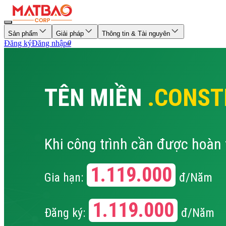
Sản phẩm
Giải pháp
Thông tin & Tài nguyên
Đăng ký
Đăng nhập
0
TÊN MIỀN
.CONST
Khi công trình cần được hoàn
1.119.000
Gia hạn:
đ/Năm
1.119.000
Đăng ký:
đ/Năm