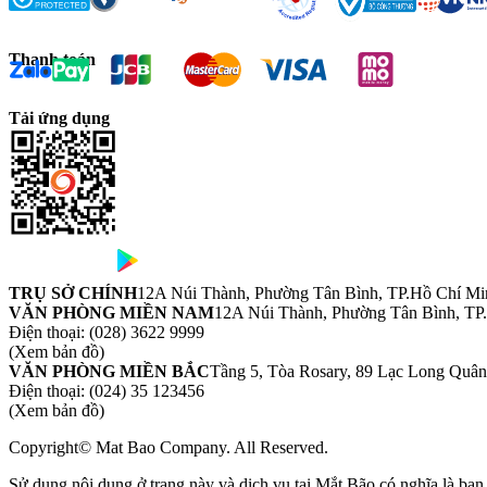
Thanh toán
Tải ứng dụng
TRỤ SỞ CHÍNH
12A Núi Thành, Phường Tân Bình, TP.Hồ Chí Mi
VĂN PHÒNG MIỀN NAM
12A Núi Thành, Phường Tân Bình, TP
Điện thoại:
(028) 3622 9999
(Xem bản đồ)
VĂN PHÒNG MIỀN BẮC
Tầng 5, Tòa Rosary, 89 Lạc Long Quâ
Điện thoại:
(024) 35 123456
(Xem bản đồ)
Copyright© Mat Bao Company. All Reserved.
Sử dụng nội dung ở trang này và dịch vụ tại Mắt Bão có nghĩa là bạ