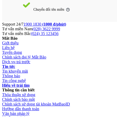
Chuyển đổi tên miền
Support 24/7
1900 1830
(1000 đ/phút)
Tư vấn miền Nam
(028) 3622 9999
Tư vấn miền Bắc
(024) 35 123456
Mắt Bão
Giới thiệu
Liên hệ
Tuyển dụng
Chính sách đại lý Mắt Bão
Dịch vụ trả trước
Tin tức
Tin khuyến mãi
Thông báo
Tin công nghệ
Hiểu về trái tim
Thông tin cần biết
Thỏa thuận sử dụng
Chính sách bảo mật
Chính sách sử dụng tài khoản MatBaoID
Hướng dẫn thanh toán
Văn bản pháp lý