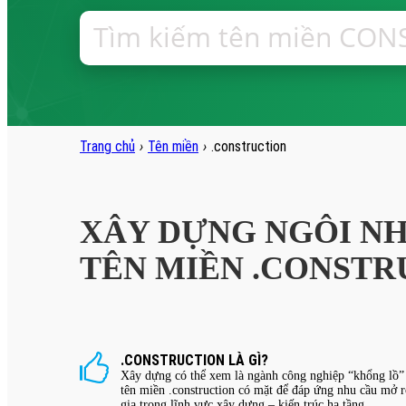
Trang chủ
›
Tên miền
›
.construction
XÂY DỰNG NGÔI NH
TÊN MIỀN .CONSTR
.CONSTRUCTION LÀ GÌ?
Xây dựng có thể xem là ngành công nghiệp “khổng lồ” k
tên miền .construction có mặt để đáp ứng nhu cầu mở 
gia trong lĩnh vực xây dựng – kiến trúc hạ tầng.