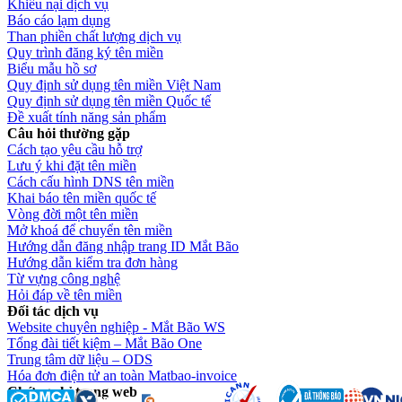
Khiếu nại dịch vụ
Báo cáo lạm dụng
Than phiền chất lượng dịch vụ
Quy trình đăng ký tên miền
Biểu mẫu hồ sơ
Quy định sử dụng tên miền Việt Nam
Quy định sử dụng tên miền Quốc tế
Đề xuất tính năng sản phẩm
Câu hỏi thường gặp
Cách tạo yêu cầu hỗ trợ
Lưu ý khi đặt tên miền
Cách cấu hình DNS tên miền
Khai báo tên miền quốc tế
Vòng đời một tên miền
Mở khoá để chuyển tên miền
Hướng dẫn đăng nhập trang ID Mắt Bão
Hướng dẫn kiểm tra đơn hàng
Từ vựng công nghệ
Hỏi đáp về tên miền
Đối tác dịch vụ
Website chuyên nghiệp - Mắt Bão WS
Tổng đài tiết kiệm – Mắt Bão One
Trung tâm dữ liệu – ODS
Hóa đơn điện tử an toàn Matbao-invoice
Chứng chỉ trang web