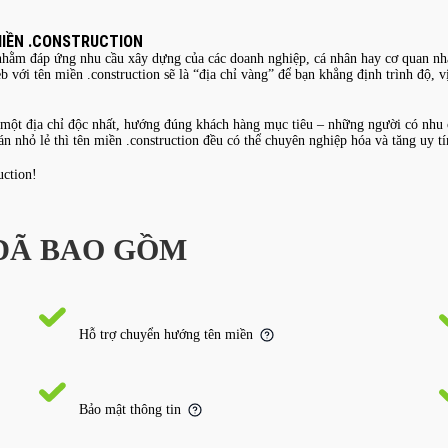
MIỀN .CONSTRUCTION
 nhằm đáp ứng nhu cầu xây dựng của các doanh nghiệp, cá nhân hay cơ quan nh
 với tên miền .construction sẽ là “địa chỉ vàng” để bạn khẳng định trình độ, v
một địa chỉ độc nhất, hướng đúng khách hàng mục tiêu – những người có nhu c
nhỏ lẻ thì tên miền .construction đều có thể chuyên nghiệp hóa và tăng uy tí
uction!
 ĐÃ BAO GỒM
Hỗ trợ chuyển hướng tên miền
Bảo mật thông tin