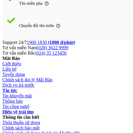
Tên miền phụ
Chuyển đổi tên miền
Support 24/7
1900 1830
(1000 đ/phút)
Tư vấn miền Nam
(028) 3622 9999
Tư vấn miền Bắc
(024) 35 123456
Mắt Bão
Giới thiệu
Liên hệ
Tuyển dụng
Chính sách đại lý Mắt Bão
Dịch vụ trả trước
Tin tức
Tin khuyến mãi
Thông báo
Tin công nghệ
Hiểu về trái tim
Thông tin cần biết
Thỏa thuận sử dụng
Chính sách bảo mật