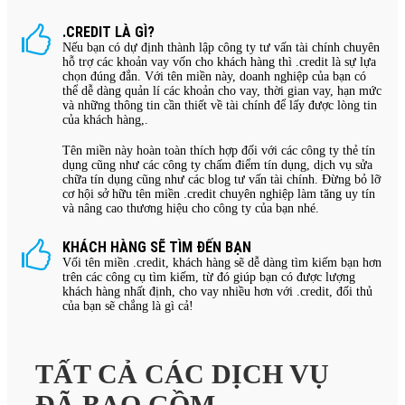
.CREDIT LÀ GÌ?
Nếu bạn có dự định thành lập công ty tư vấn tài chính chuyên
hỗ trợ các khoản vay vốn cho khách hàng thì .credit là sự lựa
chọn đúng đắn. Với tên miền này, doanh nghiệp của bạn có
thể dễ dàng quản lí các khoản cho vay, thời gian vay, hạn mức
và những thông tin cần thiết về tài chính để lấy được lòng tin
của khách hàng,.
Tên miền này hoàn toàn thích hợp đối với các công ty thẻ tín
dụng cũng như các công ty chấm điểm tín dụng, dịch vụ sửa
chữa tín dụng cũng như các blog tư vấn tài chính. Đừng bỏ lỡ
cơ hội sở hữu tên miền .credit chuyên nghiệp làm tăng uy tín
và nâng cao thương hiệu cho công ty của bạn nhé.
KHÁCH HÀNG SẼ TÌM ĐẾN BẠN
Vối tên miền .credit, khách hàng sẽ dễ dàng tìm kiếm bạn hơn
trên các công cụ tìm kiếm, từ đó giúp bạn có được lượng
khách hàng nhất định, cho vay nhiều hơn với .credit, đối thủ
của bạn sẽ chắng là gì cả!
TẤT CẢ CÁC DỊCH VỤ
ĐÃ BAO GỒM