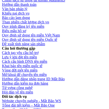
Chính sách sử dụng tài khoản MatBaoID
Hướng dẫn thanh toán
Văn bản pháp lý
Khiếu nại dịch vụ
Báo cáo lạm dụng
Than phiền chất lượng dịch vụ
Quy trình đăng ký tên miền
Biểu mẫu hồ sơ
Quy định sử dụng tên miền Việt Nam
Quy định sử dụng tên miền Quốc tế
Đề xuất tính năng sản phẩm
Câu hỏi thường gặp
Cách tạo yêu cầu hỗ trợ
Lưu ý khi đặt tên miền
Cách cấu hình DNS tên miền
Khai báo tên miền quốc tế
Vòng đời một tên miền
Mở khoá để chuyển tên miền
Hướng dẫn đăng nhập trang ID Mắt Bão
Hướng dẫn kiểm tra đơn hàng
Từ vựng công nghệ
Hỏi đáp về tên miền
Đối tác dịch vụ
Website chuyên nghiệp - Mắt Bão WS
Tổng đài tiết kiệm – Mắt Bão One