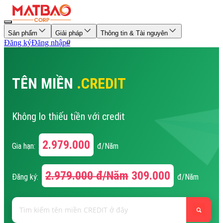
Sản phẩm
Giải pháp
Thông tin & Tài nguyên
Đăng ký
Đăng nhập
0
TÊN MIỀN
.CREDIT
Không lo thiếu tiền với credit
2.979.000
Gia hạn:
đ/Năm
2.979.000
đ/Năm
309.000
Đăng ký:
đ/Năm