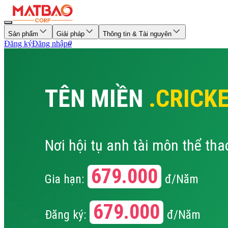
Sản phẩm
Giải pháp
Thông tin & Tài nguyên
Đăng ký
Đăng nhập
0
TÊN MIỀN
.CRICK
Nơi hội tụ anh tài môn thể th
679.000
Gia hạn:
đ/Năm
679.000
Đăng ký:
đ/Năm