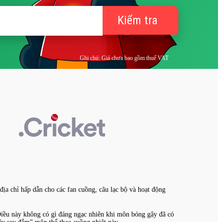
Kiểm tra
Ghi chú: Giá chưa bao gồm thuế VAT
địa chỉ hấp dẫn cho các fan cuồng, câu lạc bộ và hoạt động
Điều này không có gì đáng ngạc nhiên khi môn bóng gậy đã có