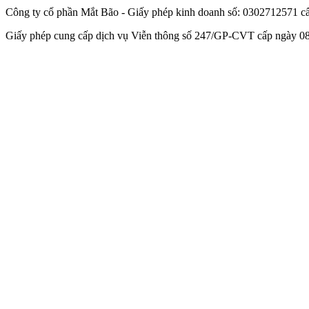
Công ty cổ phần Mắt Bão - Giấy phép kinh doanh số: 0302712571 
Giấy phép cung cấp dịch vụ Viễn thông số 247/GP-CVT cấp ngày 08