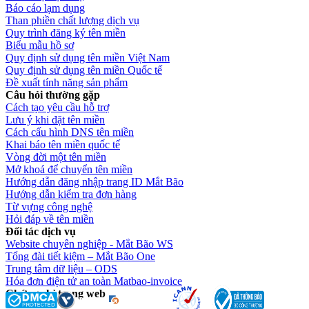
Báo cáo lạm dụng
Than phiền chất lượng dịch vụ
Quy trình đăng ký tên miền
Biểu mẫu hồ sơ
Quy định sử dụng tên miền Việt Nam
Quy định sử dụng tên miền Quốc tế
Đề xuất tính năng sản phẩm
Câu hỏi thường gặp
Cách tạo yêu cầu hỗ trợ
Lưu ý khi đặt tên miền
Cách cấu hình DNS tên miền
Khai báo tên miền quốc tế
Vòng đời một tên miền
Mở khoá để chuyển tên miền
Hướng dẫn đăng nhập trang ID Mắt Bão
Hướng dẫn kiểm tra đơn hàng
Từ vựng công nghệ
Hỏi đáp về tên miền
Đối tác dịch vụ
Website chuyên nghiệp - Mắt Bão WS
Tổng đài tiết kiệm – Mắt Bão One
Trung tâm dữ liệu – ODS
Hóa đơn điện tử an toàn Matbao-invoice
Chứng chỉ trang web