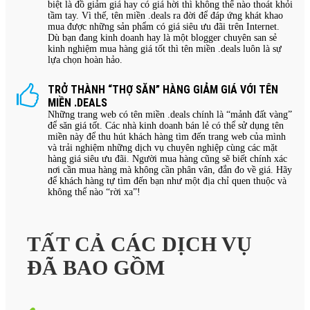
biệt là đồ giảm giá hay có giá hời thì không thể nào thoát khỏi
tầm tay. Vì thế, tên miền .deals ra đời để đáp ứng khát khao
mua được những sản phẩm có giá siêu ưu đãi trên Internet.
Dù bạn đang kinh doanh hay là một blogger chuyên san sẻ
kinh nghiệm mua hàng giá tốt thì tên miền .deals luôn là sự
lựa chọn hoàn hảo.
TRỞ THÀNH “THỢ SĂN” HÀNG GIẢM GIÁ VỚI TÊN
MIỀN .DEALS
Những trang web có tên miền .deals chính là “mảnh đất vàng”
để săn giá tốt. Các nhà kinh doanh bán lẻ có thể sử dụng tên
miền này để thu hút khách hàng tìm đến trang web của mình
và trải nghiệm những dịch vụ chuyên nghiệp cùng các mặt
hàng giá siêu ưu đãi. Người mua hàng cũng sẽ biết chính xác
nơi cần mua hàng mà không cần phân vân, đắn đo về giá. Hãy
để khách hàng tự tìm đến bạn như một địa chỉ quen thuộc và
không thể nào “rời xa”!
TẤT CẢ CÁC DỊCH VỤ
ĐÃ BAO GỒM