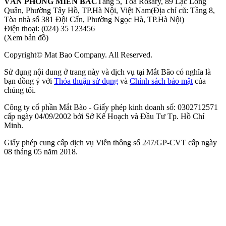
VĂN PHÒNG MIỀN BẮC
Tầng 5, Tòa Rosary, 89 Lạc Long
Quân, Phường Tây Hồ, TP.Hà Nội, Việt Nam
(Địa chỉ cũ: Tầng 8,
Tòa nhà số 381 Đội Cấn, Phường Ngọc Hà, TP.Hà Nội)
Điện thoại:
(024) 35 123456
(Xem bản đồ)
Copyright© Mat Bao Company. All Reserved.
Sử dụng nội dung ở trang này và dịch vụ tại Mắt Bão có nghĩa là
bạn đồng ý với
Thỏa thuận sử dụng
và
Chính sách bảo mật
của
chúng tôi.
Công ty cổ phần Mắt Bão - Giấy phép kinh doanh số: 0302712571
cấp ngày 04/09/2002 bởi Sở Kế Hoạch và Đầu Tư Tp. Hồ Chí
Minh.
Giấy phép cung cấp dịch vụ Viễn thông số 247/GP-CVT cấp ngày
08 tháng 05 năm 2018.