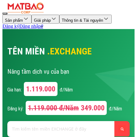
Sản phẩm
Giải pháp
Thông tin & Tài nguyên
Đăng ký
Đăng nhập
0
TÊN MIỀN
.EXCHANGE
Nâng tầm dịch vụ của bạn
1.119.000
Gia hạn:
đ/Năm
1.119.000
đ/Năm
349.000
Đăng ký:
đ/Năm