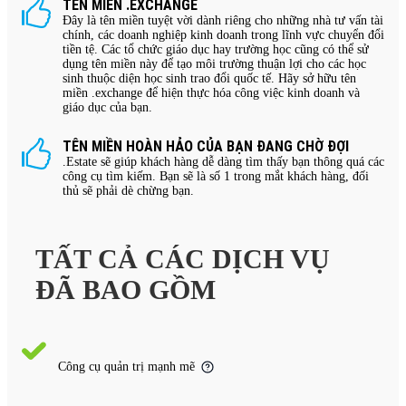
TÊN MIỀN .EXCHANGE
Đây là tên miền tuyệt vời dành riêng cho những nhà tư vấn tài
chính, các doanh nghiệp kinh doanh trong lĩnh vực chuyển đổi
tiền tệ. Các tổ chức giáo dục hay trường học cũng có thể sử
dụng tên miền này để tạo môi trường thuận lợi cho các học
sinh thuộc diện học sinh trao đổi quốc tế. Hãy sở hữu tên
miền .exchange để hiện thực hóa công việc kinh doanh và
giáo dục của bạn.
TÊN MIỀN HOÀN HẢO CỦA BẠN ĐANG CHỜ ĐỢI
.Estate sẽ giúp khách hàng dễ dàng tìm thấy bạn thông quá các
công cụ tìm kiếm. Bạn sẽ là số 1 trong mắt khách hàng, đối
thủ sẽ phải dè chừng bạn.
TẤT CẢ CÁC DỊCH VỤ
ĐÃ BAO GỒM
Công cụ quản trị mạnh mẽ