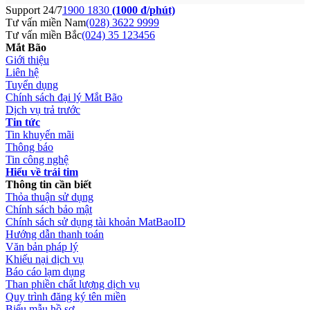
Support 24/7
1900 1830
(1000 đ/phút)
Tư vấn miền Nam
(028) 3622 9999
Tư vấn miền Bắc
(024) 35 123456
Mắt Bão
Giới thiệu
Liên hệ
Tuyển dụng
Chính sách đại lý Mắt Bão
Dịch vụ trả trước
Tin tức
Tin khuyến mãi
Thông báo
Tin công nghệ
Hiểu về trái tim
Thông tin cần biết
Thỏa thuận sử dụng
Chính sách bảo mật
Chính sách sử dụng tài khoản MatBaoID
Hướng dẫn thanh toán
Văn bản pháp lý
Khiếu nại dịch vụ
Báo cáo lạm dụng
Than phiền chất lượng dịch vụ
Quy trình đăng ký tên miền
Biểu mẫu hồ sơ