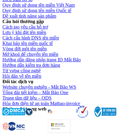
Quy định sử dụng tên miền Việt Nam
Quy định sử dụng tên miền Quốc tế
Đề xuất tính năng sản phẩm
Câu hỏi thường gặp
Cách tạo yêu cầu hỗ trợ
Lưu ý khi đặt tên miền
Cách cấu hình DNS tên miền
Khai báo tên miền quốc tế
Vòng đời một tên miền
Mở khoá để chuyển tên miền
Hướng dẫn đăng nhập trang ID Mắt Bão
Hướng dẫn kiểm tra đơn hàng
Từ vựng công nghệ
Hỏi đáp về tên miền
Đối tác dịch vụ
Website chuyên nghiệp - Mắt Bão WS
Tổng đài tiết kiệm – Mắt Bão One
Trung tâm dữ liệu – ODS
Hóa đơn điện tử an toàn Matbao-invoice
Chứng chỉ trang web