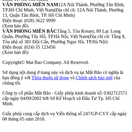
VĂN PHÒNG MIỀN NAM
12A Núi Thành, Phường Tân Bình,
TP.Hồ Chí Minh, Việt Nam
(Địa chỉ cũ: 12A Núi Thành, Phường
13, Quận Tân Bình, TP. Hồ Chí Minh)
Điện thoại:
(028) 3622 9999
(Xem bản đồ)
VĂN PHÒNG MIỀN BẮC
Tầng 5, Tòa Rosary, 89 Lạc Long
Quân, Phường Tây Hồ, TP.Hà Nội, Việt Nam
(Địa chỉ cũ: Tầng 8,
Tòa nhà số 381 Đội Cấn, Phường Ngọc Hà, TP.Hà Nội)
Điện thoại:
(024) 35 123456
(Xem bản đồ)
Copyright© Mat Bao Company. All Reserved.
Sử dụng nội dung ở trang này và dịch vụ tại Mắt Bão có nghĩa là
bạn đồng ý với
Thỏa thuận sử dụng
và
Chính sách bảo mật
của
chúng tôi.
Công ty cổ phần Mắt Bão - Giấy phép kinh doanh số: 0302712571
cấp ngày 04/09/2002 bởi Sở Kế Hoạch và Đầu Tư Tp. Hồ Chí
Minh.
Giấy phép cung cấp dịch vụ Viễn thông số 247/GP-CVT cấp ngày
08 tháng 05 năm 2018.