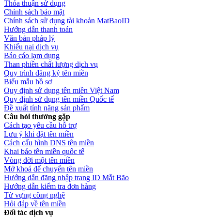
Thỏa thuận sử dụng
Chính sách bảo mật
Chính sách sử dụng tài khoản MatBaoID
Hướng dẫn thanh toán
Văn bản pháp lý
Khiếu nại dịch vụ
Báo cáo lạm dụng
Than phiền chất lượng dịch vụ
Quy trình đăng ký tên miền
Biểu mẫu hồ sơ
Quy định sử dụng tên miền Việt Nam
Quy định sử dụng tên miền Quốc tế
Đề xuất tính năng sản phẩm
Câu hỏi thường gặp
Cách tạo yêu cầu hỗ trợ
Lưu ý khi đặt tên miền
Cách cấu hình DNS tên miền
Khai báo tên miền quốc tế
Vòng đời một tên miền
Mở khoá để chuyển tên miền
Hướng dẫn đăng nhập trang ID Mắt Bão
Hướng dẫn kiểm tra đơn hàng
Từ vựng công nghệ
Hỏi đáp về tên miền
Đối tác dịch vụ