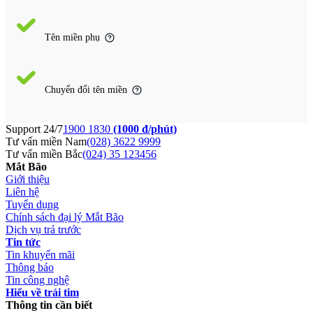
Tên miền phụ
Chuyển đổi tên miền
Support 24/7
1900 1830
(1000 đ/phút)
Tư vấn miền Nam
(028) 3622 9999
Tư vấn miền Bắc
(024) 35 123456
Mắt Bão
Giới thiệu
Liên hệ
Tuyển dụng
Chính sách đại lý Mắt Bão
Dịch vụ trả trước
Tin tức
Tin khuyến mãi
Thông báo
Tin công nghệ
Hiểu về trái tim
Thông tin cần biết