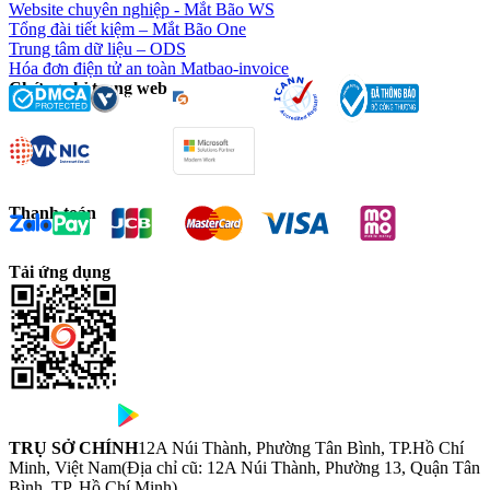
Website chuyên nghiệp - Mắt Bão WS
Tổng đài tiết kiệm – Mắt Bão One
Trung tâm dữ liệu – ODS
Hóa đơn điện tử an toàn Matbao-invoice
Chứng chỉ trang web
Thanh toán
Tải ứng dụng
TRỤ SỞ CHÍNH
12A Núi Thành, Phường Tân Bình, TP.Hồ Chí
Minh, Việt Nam
(Địa chỉ cũ: 12A Núi Thành, Phường 13, Quận Tân
Bình, TP. Hồ Chí Minh)