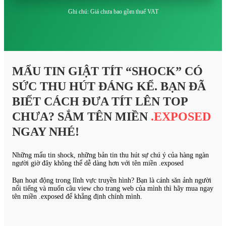
Ghi chú: Giá chưa bao gồm thuế VAT
MẨU TIN GIẬT TÍT “SHOCK” CÓ
SỨC THU HÚT ĐÁNG KỂ. BẠN ĐÃ
BIẾT CÁCH ĐƯA TÍT LÊN TOP
CHƯA? SẮM TÊN MIỀN
.EXPOSED
NGAY NHÉ!
Những mẩu tin shock, những bản tin thu hút sự chú ý của hàng ngàn
người giờ đây không thể dễ dàng hơn với tên miền .exposed
Bạn hoạt động trong lĩnh vực truyền hình? Bạn là cánh săn ảnh người
nổi tiếng và muốn câu view cho trang web của mình thì hãy mua ngay
tên miền .exposed để khẳng định chính mình.