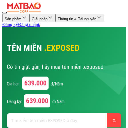
Sản phẩm
Giải pháp
Thông tin & Tài nguyên
Đăng ký
Đăng nhập
0
TÊN MIỀN
.EXPOSED
Có tin giật gân, hãy mua tên miền .exposed
639.000
Gia hạn:
đ/Năm
639.000
Đăng ký:
đ/Năm