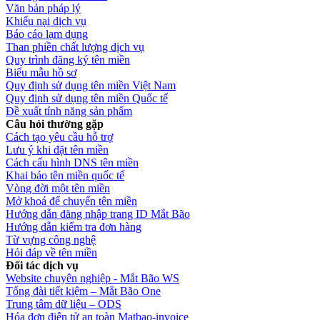
Văn bản pháp lý
Khiếu nại dịch vụ
Báo cáo lạm dụng
Than phiền chất lượng dịch vụ
Quy trình đăng ký tên miền
Biểu mẫu hồ sơ
Quy định sử dụng tên miền Việt Nam
Quy định sử dụng tên miền Quốc tế
Đề xuất tính năng sản phẩm
Câu hỏi thường gặp
Cách tạo yêu cầu hỗ trợ
Lưu ý khi đặt tên miền
Cách cấu hình DNS tên miền
Khai báo tên miền quốc tế
Vòng đời một tên miền
Mở khoá để chuyển tên miền
Hướng dẫn đăng nhập trang ID Mắt Bão
Hướng dẫn kiểm tra đơn hàng
Từ vựng công nghệ
Hỏi đáp về tên miền
Đối tác dịch vụ
Website chuyên nghiệp - Mắt Bão WS
Tổng đài tiết kiệm – Mắt Bão One
Trung tâm dữ liệu – ODS
Hóa đơn điện tử an toàn Matbao-invoice