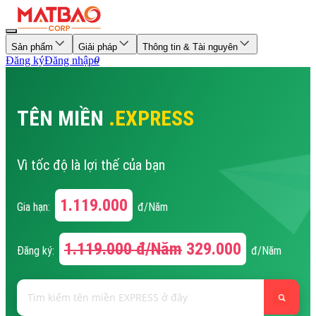
Sản phẩm
Giải pháp
Thông tin & Tài nguyên
Đăng ký
Đăng nhập
0
TÊN MIỀN
.EXPRESS
Vì tốc độ là lợi thế của bạn
1.119.000
Gia hạn:
đ/Năm
1.119.000
đ/Năm
329.000
Đăng ký:
đ/Năm