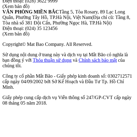
Điện thoại:
(028) 3622 9999
(Xem bản đồ)
VĂN PHÒNG MIỀN BẮC
Tầng 5, Tòa Rosary, 89 Lạc Long
Quân, Phường Tây Hồ, TP.Hà Nội, Việt Nam
(Địa chỉ cũ: Tầng 8,
Tòa nhà số 381 Đội Cấn, Phường Ngọc Hà, TP.Hà Nội)
Điện thoại:
(024) 35 123456
(Xem bản đồ)
Copyright© Mat Bao Company. All Reserved.
Sử dụng nội dung ở trang này và dịch vụ tại Mắt Bão có nghĩa là
bạn đồng ý với
Thỏa thuận sử dụng
và
Chính sách bảo mật
của
chúng tôi.
Công ty cổ phần Mắt Bão - Giấy phép kinh doanh số: 0302712571
cấp ngày 04/09/2002 bởi Sở Kế Hoạch và Đầu Tư Tp. Hồ Chí
Minh.
Giấy phép cung cấp dịch vụ Viễn thông số 247/GP-CVT cấp ngày
08 tháng 05 năm 2018.