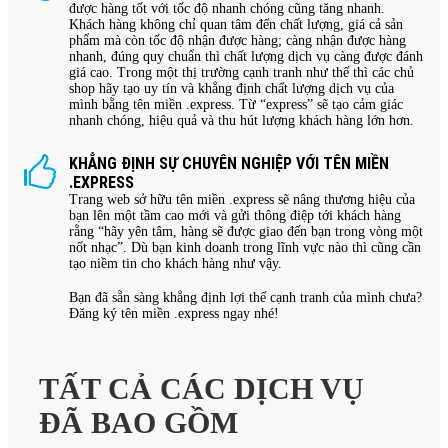
được hàng tốt với tốc độ nhanh chóng cũng tăng nhanh.
Khách hàng không chỉ quan tâm đến chất lượng, giá cả sản
phẩm mà còn tốc độ nhận được hàng; càng nhận được hàng
nhanh, đúng quy chuẩn thì chất lượng dịch vụ càng được đánh
giá cao. Trong một thị trường cạnh tranh như thế thì các chủ
shop hãy tạo uy tín và khẳng định chất lượng dịch vụ của
mình bằng tên miền .express. Từ “express” sẽ tạo cảm giác
nhanh chóng, hiệu quả và thu hút lượng khách hàng lớn hơn.
KHẲNG ĐỊNH SỰ CHUYÊN NGHIỆP VỚI TÊN MIỀN
.EXPRESS
Trang web sở hữu tên miền .express sẽ nâng thương hiệu của
bạn lên một tầm cao mới và gửi thông điệp tới khách hàng
rằng “hãy yên tâm, hàng sẽ được giao đến bạn trong vòng một
nốt nhạc”. Dù bạn kinh doanh trong lĩnh vực nào thì cũng cần
tạo niềm tin cho khách hàng như vậy.
Bạn đã sẵn sàng khẳng định lợi thế cạnh tranh của mình chưa?
Đăng ký tên miền .express ngay nhé!
TẤT CẢ CÁC DỊCH VỤ
ĐÃ BAO GỒM