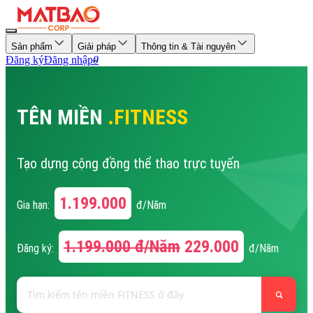
Sản phẩm
Giải pháp
Thông tin & Tài nguyên
Đăng ký
Đăng nhập
0
TÊN MIỀN
.FITNESS
Tạo dựng cộng đồng thể thao trực tuyến
1.199.000
Gia hạn:
đ/Năm
1.199.000
đ/Năm
229.000
Đăng ký:
đ/Năm