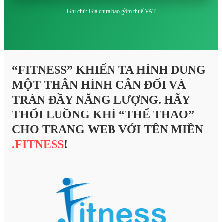
Ghi chú: Giá chưa bao gồm thuế VAT
“FITNESS” KHIẾN TA HÌNH DUNG
MỘT THÂN HÌNH CÂN ĐỐI VÀ
TRÀN ĐẦY NĂNG LƯỢNG. HÃY
THỔI LUỒNG KHÍ “THỂ THAO”
CHO TRANG WEB VỚI TÊN MIỀN
.FITNESS
!