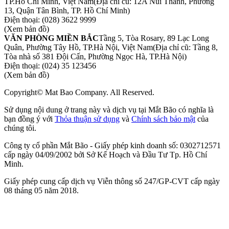
TP.Hồ Chí Minh, Việt Nam
(Địa chỉ cũ: 12A Núi Thành, Phường
13, Quận Tân Bình, TP. Hồ Chí Minh)
Điện thoại:
(028) 3622 9999
(Xem bản đồ)
VĂN PHÒNG MIỀN BẮC
Tầng 5, Tòa Rosary, 89 Lạc Long
Quân, Phường Tây Hồ, TP.Hà Nội, Việt Nam
(Địa chỉ cũ: Tầng 8,
Tòa nhà số 381 Đội Cấn, Phường Ngọc Hà, TP.Hà Nội)
Điện thoại:
(024) 35 123456
(Xem bản đồ)
Copyright© Mat Bao Company. All Reserved.
Sử dụng nội dung ở trang này và dịch vụ tại Mắt Bão có nghĩa là
bạn đồng ý với
Thỏa thuận sử dụng
và
Chính sách bảo mật
của
chúng tôi.
Công ty cổ phần Mắt Bão - Giấy phép kinh doanh số: 0302712571
cấp ngày 04/09/2002 bởi Sở Kế Hoạch và Đầu Tư Tp. Hồ Chí
Minh.
Giấy phép cung cấp dịch vụ Viễn thông số 247/GP-CVT cấp ngày
08 tháng 05 năm 2018.