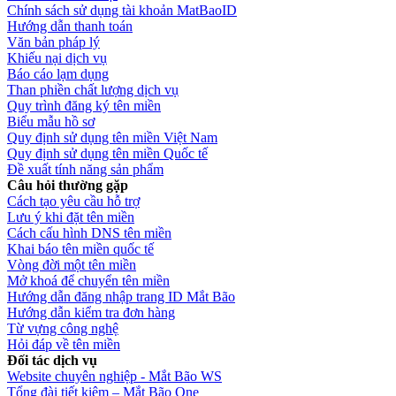
Chính sách sử dụng tài khoản MatBaoID
Hướng dẫn thanh toán
Văn bản pháp lý
Khiếu nại dịch vụ
Báo cáo lạm dụng
Than phiền chất lượng dịch vụ
Quy trình đăng ký tên miền
Biểu mẫu hồ sơ
Quy định sử dụng tên miền Việt Nam
Quy định sử dụng tên miền Quốc tế
Đề xuất tính năng sản phẩm
Câu hỏi thường gặp
Cách tạo yêu cầu hỗ trợ
Lưu ý khi đặt tên miền
Cách cấu hình DNS tên miền
Khai báo tên miền quốc tế
Vòng đời một tên miền
Mở khoá để chuyển tên miền
Hướng dẫn đăng nhập trang ID Mắt Bão
Hướng dẫn kiểm tra đơn hàng
Từ vựng công nghệ
Hỏi đáp về tên miền
Đối tác dịch vụ
Website chuyên nghiệp - Mắt Bão WS
Tổng đài tiết kiệm – Mắt Bão One