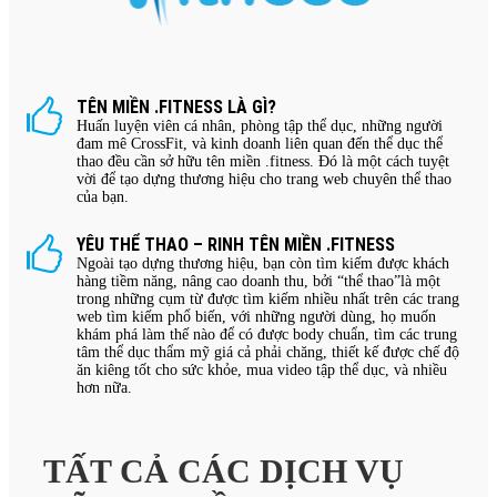
TÊN MIỀN .FITNESS LÀ GÌ?
Huấn luyện viên cá nhân, phòng tập thể dục, những người
đam mê CrossFit, và kinh doanh liên quan đến thể dục thể
thao đều cần sở hữu tên miền .fitness. Đó là một cách tuyệt
vời để tạo dựng thương hiệu cho trang web chuyên thể thao
của bạn.
YÊU THỂ THAO – RINH TÊN MIỀN .FITNESS
Ngoài tạo dựng thương hiệu, bạn còn tìm kiếm được khách
hàng tiềm năng, nâng cao doanh thu, bởi “thể thao”là một
trong những cụm từ được tìm kiếm nhiều nhất trên các trang
web tìm kiếm phổ biến, với những người dùng, họ muốn
khám phá làm thế nào để có được body chuẩn, tìm các trung
tâm thể dục thẩm mỹ giá cả phải chăng, thiết kế được chế độ
ăn kiêng tốt cho sức khỏe, mua video tập thể dục, và nhiều
hơn nữa.
TẤT CẢ CÁC DỊCH VỤ