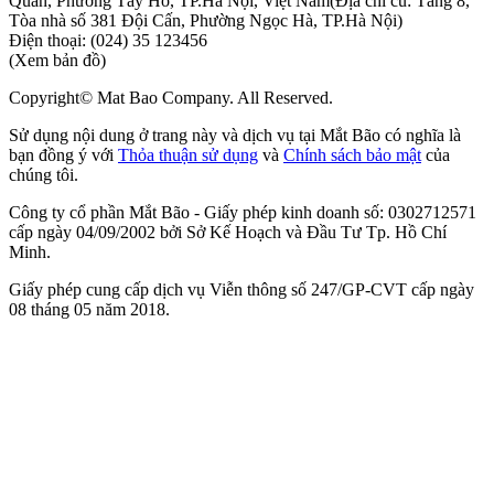
Quân, Phường Tây Hồ, TP.Hà Nội, Việt Nam
(Địa chỉ cũ: Tầng 8,
Tòa nhà số 381 Đội Cấn, Phường Ngọc Hà, TP.Hà Nội)
Điện thoại:
(024) 35 123456
(Xem bản đồ)
Copyright© Mat Bao Company. All Reserved.
Sử dụng nội dung ở trang này và dịch vụ tại Mắt Bão có nghĩa là
bạn đồng ý với
Thỏa thuận sử dụng
và
Chính sách bảo mật
của
chúng tôi.
Công ty cổ phần Mắt Bão - Giấy phép kinh doanh số: 0302712571
cấp ngày 04/09/2002 bởi Sở Kế Hoạch và Đầu Tư Tp. Hồ Chí
Minh.
Giấy phép cung cấp dịch vụ Viễn thông số 247/GP-CVT cấp ngày
08 tháng 05 năm 2018.