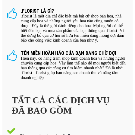
.FLORIST LÀ GÌ?
.florist là một địa chỉ đặc biệt mà bất cứ shop bán hoa, nhà
cung cấp hoa và những người yêu hoa nào cũng muốn có
được. Đây là thế giới dành riêng cho hoa. Mọi người có thể
biết đến bạn và mua sản phẩm của bạn thông qua .florist. Vì
thế đừng bỏ qua cơ hội sở hữu tên miền đáng mong đợi đảm
bảo cho công việc kinh doanh của bạn như ý.
TÊN MIỀN HOÀN HẢO CỦA BẠN ĐANG CHỜ ĐỢI
Hiện nay, có hàng trăm shop kinh doanh hoa và những người
chuyên cung cấp hoa. Vậy làm thế nào để mọi người biết đến
bạn thông qua các công cụ tìm kiếm nhanh nhất? Đó là nhờ
.florist. .florist giúp bạn nâng cao doanh thu và nâng tầm
doanh nghiệp.
TẤT CẢ CÁC DỊCH VỤ
ĐÃ BAO GỒM