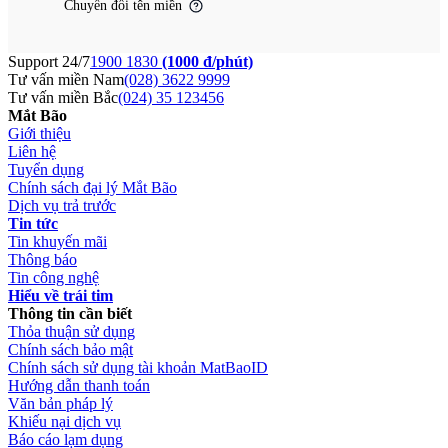
Chuyển đổi tên miền
Support 24/7
1900 1830
(1000 đ/phút)
Tư vấn miền Nam
(028) 3622 9999
Tư vấn miền Bắc
(024) 35 123456
Mắt Bão
Giới thiệu
Liên hệ
Tuyển dụng
Chính sách đại lý Mắt Bão
Dịch vụ trả trước
Tin tức
Tin khuyến mãi
Thông báo
Tin công nghệ
Hiểu về trái tim
Thông tin cần biết
Thỏa thuận sử dụng
Chính sách bảo mật
Chính sách sử dụng tài khoản MatBaoID
Hướng dẫn thanh toán
Văn bản pháp lý
Khiếu nại dịch vụ
Báo cáo lạm dụng