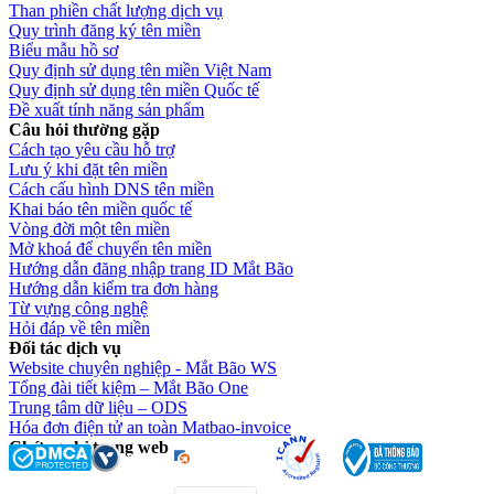
Than phiền chất lượng dịch vụ
Quy trình đăng ký tên miền
Biểu mẫu hồ sơ
Quy định sử dụng tên miền Việt Nam
Quy định sử dụng tên miền Quốc tế
Đề xuất tính năng sản phẩm
Câu hỏi thường gặp
Cách tạo yêu cầu hỗ trợ
Lưu ý khi đặt tên miền
Cách cấu hình DNS tên miền
Khai báo tên miền quốc tế
Vòng đời một tên miền
Mở khoá để chuyển tên miền
Hướng dẫn đăng nhập trang ID Mắt Bão
Hướng dẫn kiểm tra đơn hàng
Từ vựng công nghệ
Hỏi đáp về tên miền
Đối tác dịch vụ
Website chuyên nghiệp - Mắt Bão WS
Tổng đài tiết kiệm – Mắt Bão One
Trung tâm dữ liệu – ODS
Hóa đơn điện tử an toàn Matbao-invoice
Chứng chỉ trang web