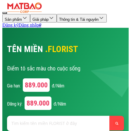
Sản phẩm
Giải pháp
Thông tin & Tài nguyên
Đăng ký
Đăng nhập
0
TÊN MIỀN
.FLORIST
Điểm tô sắc màu cho cuộc sống
889.000
Gia hạn:
đ/Năm
889.000
Đăng ký:
đ/Năm