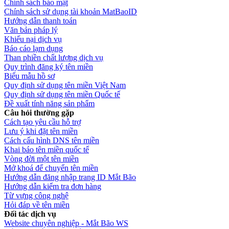
Chính sách bảo mật
Chính sách sử dụng tài khoản MatBaoID
Hướng dẫn thanh toán
Văn bản pháp lý
Khiếu nại dịch vụ
Báo cáo lạm dụng
Than phiền chất lượng dịch vụ
Quy trình đăng ký tên miền
Biểu mẫu hồ sơ
Quy định sử dụng tên miền Việt Nam
Quy định sử dụng tên miền Quốc tế
Đề xuất tính năng sản phẩm
Câu hỏi thường gặp
Cách tạo yêu cầu hỗ trợ
Lưu ý khi đặt tên miền
Cách cấu hình DNS tên miền
Khai báo tên miền quốc tế
Vòng đời một tên miền
Mở khoá để chuyển tên miền
Hướng dẫn đăng nhập trang ID Mắt Bão
Hướng dẫn kiểm tra đơn hàng
Từ vựng công nghệ
Hỏi đáp về tên miền
Đối tác dịch vụ
Website chuyên nghiệp - Mắt Bão WS