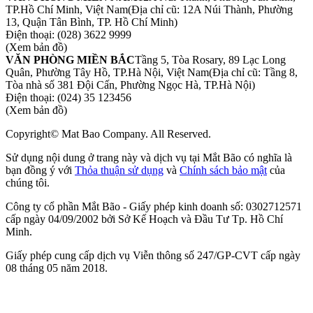
TP.Hồ Chí Minh, Việt Nam
(Địa chỉ cũ: 12A Núi Thành, Phường
13, Quận Tân Bình, TP. Hồ Chí Minh)
Điện thoại:
(028) 3622 9999
(Xem bản đồ)
VĂN PHÒNG MIỀN BẮC
Tầng 5, Tòa Rosary, 89 Lạc Long
Quân, Phường Tây Hồ, TP.Hà Nội, Việt Nam
(Địa chỉ cũ: Tầng 8,
Tòa nhà số 381 Đội Cấn, Phường Ngọc Hà, TP.Hà Nội)
Điện thoại:
(024) 35 123456
(Xem bản đồ)
Copyright© Mat Bao Company. All Reserved.
Sử dụng nội dung ở trang này và dịch vụ tại Mắt Bão có nghĩa là
bạn đồng ý với
Thỏa thuận sử dụng
và
Chính sách bảo mật
của
chúng tôi.
Công ty cổ phần Mắt Bão - Giấy phép kinh doanh số: 0302712571
cấp ngày 04/09/2002 bởi Sở Kế Hoạch và Đầu Tư Tp. Hồ Chí
Minh.
Giấy phép cung cấp dịch vụ Viễn thông số 247/GP-CVT cấp ngày
08 tháng 05 năm 2018.