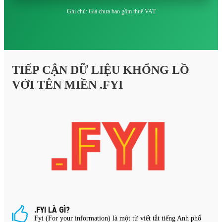
Ghi chú: Giá chưa bao gồm thuế VAT
TIẾP CẬN DỮ LIỆU KHỔNG LỒ
VỚI TÊN MIỀN .FYI
.FYI LÀ GÌ?
Fyi (For your information) là một từ viết tắt tiếng Anh phổ