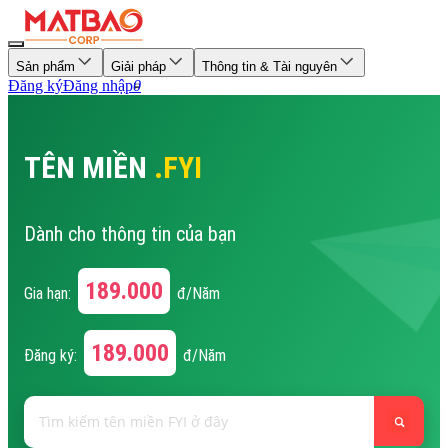
Sản phẩm
Giải pháp
Thông tin & Tài nguyên
Đăng ký
Đăng nhập
0
TÊN MIỀN
.FYI
Dành cho thông tin của bạn
189.000
Gia hạn:
đ/Năm
189.000
Đăng ký:
đ/Năm