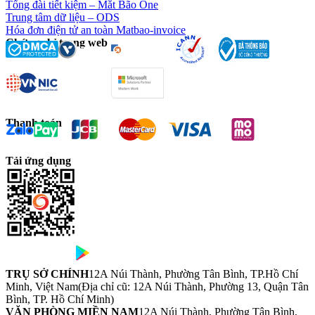
Tổng đài tiết kiệm – Mắt Bão One
Trung tâm dữ liệu – ODS
Hóa đơn điện tử an toàn Matbao-invoice
Chứng chỉ trang web
Thanh toán
Tải ứng dụng
TRỤ SỞ CHÍNH
12A Núi Thành, Phường Tân Bình, TP.Hồ Chí
Minh, Việt Nam
(Địa chỉ cũ: 12A Núi Thành, Phường 13, Quận Tân
Bình, TP. Hồ Chí Minh)
VĂN PHÒNG MIỀN NAM
12A Núi Thành, Phường Tân Bình,