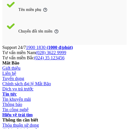
Tên miền phụ
Chuyển đổi tên miền
Support 24/7
1900 1830
(1000 đ/phút)
Tư vấn miền Nam
(028) 3622 9999
Tư vấn miền Bắc
(024) 35 123456
Mắt Bão
Giới thiệu
Liên hệ
Tuyển dụng
Chính sách đại lý Mắt Bão
Dịch vụ trả trước
Tin tức
Tin khuyến mãi
Thông báo
Tin công nghệ
Hiểu về trái tim
Thông tin cần biết
Thỏa thuận sử dụng