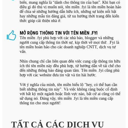
biến, mang nghĩa là “dành cho thông tin của bạn”. Khi bạn có
điều gì đó thú vị muốn nói, tên miền .fyi là tên miền hoàn hảo
để chia sẻ những hướng dẫn hữu ích, những sự kiện nổi bật
hay những mẩu tin đáng giá, từ xu hướng thời trang đến kiến
thức giúp cải thiện nhà ở.
MỞ RỘNG THÔNG TIN VỚI TÊN MIỀN .FYI
Tên miền .fyi phù hợp với các nhà báo, blogger và những
người cung cấp thông tin thời sự, kịp thời về mọi thứ. .Fyi là
tên miền hoàn hảo cho các doanh nghiệp CNTT, dịch vụ tư
vấn.
Nhìn chung chỉ cần liên quan đến việc cung cấp thông tin hữu
ích thì tên miền này đều phù hợp, từ hướng dẫn về tái chế cho
đến những thông báo đáng quan tâm. Tên miền .fyi cũng phù
hợp với các website đưa tin vặt và tin hài hước.
Với ý nghĩa của mình, tên miền biểu lộ "hey, có thể bạn cần
biết những thông tin này". Và việc không ràng buộc cố định
với bất kỳ một ngành hoặc lĩnh vực nào, bất cứ ai cũng có thể
sử dụng nó. Đúng vậy, tên miền .fyi là tên miền cung cấp
thông tin cho mọi người!
TẤT CẢ CÁC DỊCH VỤ