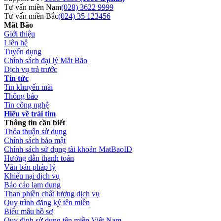
Tư vấn miền Nam
(028) 3622 9999
Tư vấn miền Bắc
(024) 35 123456
Mắt Bão
Giới thiệu
Liên hệ
Tuyển dụng
Chính sách đại lý Mắt Bão
Dịch vụ trả trước
Tin tức
Tin khuyến mãi
Thông báo
Tin công nghệ
Hiểu về trái tim
Thông tin cần biết
Thỏa thuận sử dụng
Chính sách bảo mật
Chính sách sử dụng tài khoản MatBaoID
Hướng dẫn thanh toán
Văn bản pháp lý
Khiếu nại dịch vụ
Báo cáo lạm dụng
Than phiền chất lượng dịch vụ
Quy trình đăng ký tên miền
Biểu mẫu hồ sơ
Quy định sử dụng tên miền Việt Nam