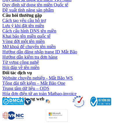
Quy định sử dụng tên miền Quốc tế
Đề xuất tính năng sản phẩm
Câu hỏi thường gặp
Cách tạo yêu cầu hỗ trợ
Lưu ý khi đặt tên miền
Cách cấu hình DNS tên miền
Khai báo tên miền quốc tế
Vòng đời một tên miền
Mở khoá để chuyển tên miền
Hướng dẫn đăng nhập trang ID Mắt Bão
Hướng dẫn kiểm tra đơn hàng
Từ vựng công nghệ
Hỏi đáp về tên miền
Đối tác dịch vụ
Website chuyên nghiệp - Mắt Bão WS
Tổng đài tiết kiệm – Mắt Bão One
Trung tâm dữ liệu – ODS
Hóa đơn điện tử an toàn Matbao-invoice
Chứng chỉ trang web