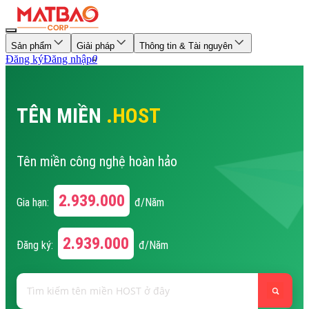
Sản phẩm
Giải pháp
Thông tin & Tài nguyên
Đăng ký
Đăng nhập
0
TÊN MIỀN
.HOST
Tên miền công nghệ hoàn hảo
2.939.000
Gia hạn:
đ/Năm
2.939.000
Đăng ký:
đ/Năm