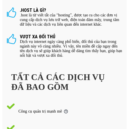
.HOST LÀ GÌ?
.host là từ viết tắt của “hosting”, được tạo ra cho các đơn vị
cung cấp dịch vụ lưu trữ web, điện toán đám mây, trung tâm
dữ liệu và các dịch vụ liên quan đến internet khác.
VƯỢT XA ĐỐI THỦ
Dịch vụ internet ngày càng phổ biến, đối thủ của bạn trong
ngành này vô cùng nhiều. Vì vậy, tên miền đề cập ngay đến
tên dịch vụ sẽ giúp khách hàng dễ dàng tìm thấy bạn, giúp bạn
nổi bật và vượt xa đối thủ.
TẤT CẢ CÁC DỊCH VỤ
ĐÃ BAO GỒM
Công cụ quản trị mạnh mẽ