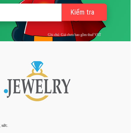
Kiểm tra
Ghi chú: Giá chưa bao gồm thuế VAT
 sức.