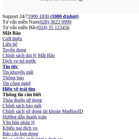
Support 24/7
1900 1830
(1000 đ/phút)
Tư vấn miền Nam
(028) 3622 9999
Tư vấn miền Bắc
(024) 35 123456
Mắt Bão
Giới thiệu
Liên hệ
Tuyển dụng
Chính sách đại lý Mắt Bão
Dịch vụ trả trước
Tin tức
Tin khuyến mãi
Thông báo
Tin công nghệ
Hiểu về trái tim
Thông tin cần biết
Thỏa thuận sử dụng
Chính sách bảo mật
Chính sách sử dụng tài khoản MatBaoID
Hướng dẫn thanh toán
Văn bản pháp lý
Khiếu nại dịch vụ
Báo cáo lạm dụng