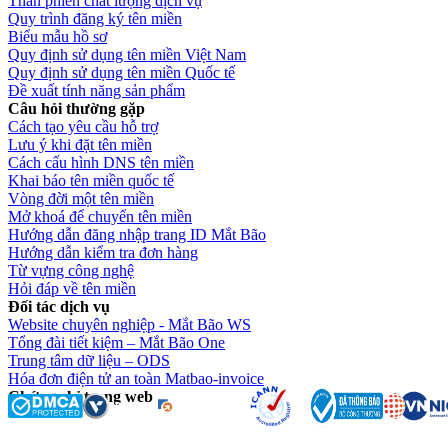
Than phiền chất lượng dịch vụ
Quy trình đăng ký tên miền
Biểu mẫu hồ sơ
Quy định sử dụng tên miền Việt Nam
Quy định sử dụng tên miền Quốc tế
Đề xuất tính năng sản phẩm
Câu hỏi thường gặp
Cách tạo yêu cầu hỗ trợ
Lưu ý khi đặt tên miền
Cách cấu hình DNS tên miền
Khai báo tên miền quốc tế
Vòng đời một tên miền
Mở khoá để chuyển tên miền
Hướng dẫn đăng nhập trang ID Mắt Bão
Hướng dẫn kiểm tra đơn hàng
Từ vựng công nghệ
Hỏi đáp về tên miền
Đối tác dịch vụ
Website chuyên nghiệp - Mắt Bão WS
Tổng đài tiết kiệm – Mắt Bão One
Trung tâm dữ liệu – ODS
Hóa đơn điện tử an toàn Matbao-invoice
Chứng chỉ trang web