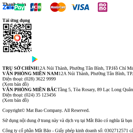
Thanh toán
Tải ứng dụng
TRỤ SỞ CHÍNH
12A Núi Thành, Phường Tân Bình, TP.Hồ Chí Mi
VĂN PHÒNG MIỀN NAM
12A Núi Thành, Phường Tân Bình, TP
Điện thoại:
(028) 3622 9999
(Xem bản đồ)
VĂN PHÒNG MIỀN BẮC
Tầng 5, Tòa Rosary, 89 Lạc Long Quâ
Điện thoại:
(024) 35 123456
(Xem bản đồ)
Copyright© Mat Bao Company. All Reserved.
Sử dụng nội dung ở trang này và dịch vụ tại Mắt Bão có nghĩa là bạ
Công ty cổ phần Mắt Bão - Giấy phép kinh doanh số: 0302712571 