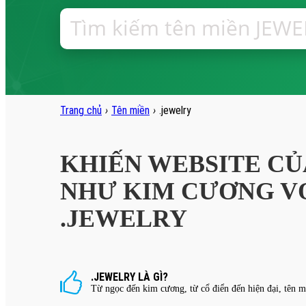
Trang chủ
›
Tên miền
›
.jewelry
KHIẾN WEBSITE CỦ
NHƯ KIM CƯƠNG VỚ
.JEWELRY
.JEWELRY LÀ GÌ?
Từ ngọc đến kim cương, từ cổ điển đến hiện đại, tên mi