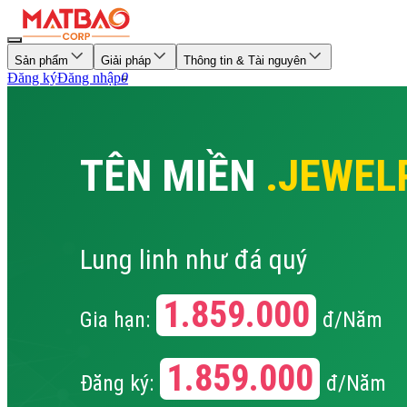
Sản phẩm
Giải pháp
Thông tin & Tài nguyên
Đăng ký
Đăng nhập
0
TÊN MIỀN
.JEWEL
Lung linh như đá quý
1.859.000
Gia hạn:
đ/Năm
1.859.000
Đăng ký:
đ/Năm