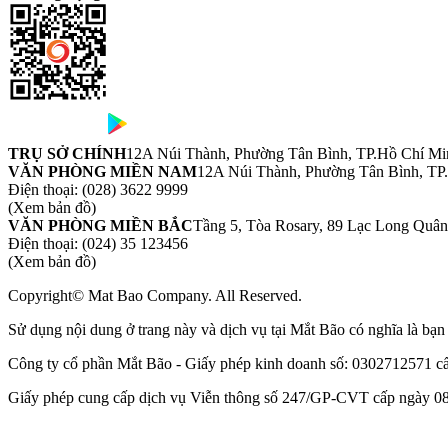
TRỤ SỞ CHÍNH
12A Núi Thành, Phường Tân Bình, TP.Hồ Chí Mi
VĂN PHÒNG MIỀN NAM
12A Núi Thành, Phường Tân Bình, TP
Điện thoại:
(028) 3622 9999
(Xem bản đồ)
VĂN PHÒNG MIỀN BẮC
Tầng 5, Tòa Rosary, 89 Lạc Long Quâ
Điện thoại:
(024) 35 123456
(Xem bản đồ)
Copyright© Mat Bao Company. All Reserved.
Sử dụng nội dung ở trang này và dịch vụ tại Mắt Bão có nghĩa là bạ
Công ty cổ phần Mắt Bão - Giấy phép kinh doanh số: 0302712571 
Giấy phép cung cấp dịch vụ Viễn thông số 247/GP-CVT cấp ngày 08