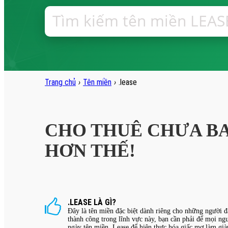
Trang chủ
›
Tên miền
›
.lease
CHO THUÊ CHƯA BA
HƠN THẾ!
.LEASE LÀ GÌ?
Đây là tên miền đặc biệt dành riêng cho những người đ
thành công trong lĩnh vực này, bạn cần phải để mọi ng
ngày tên miền .Lease để hiện thực hóa giấc mơ làm già