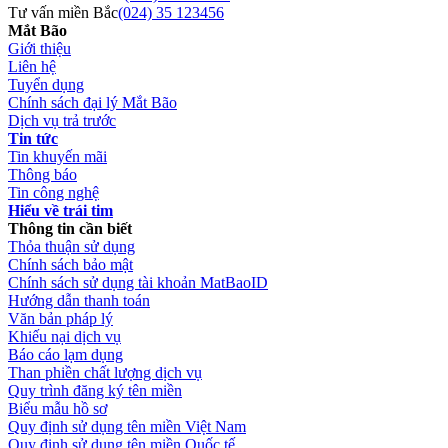
Tư vấn miền Bắc
(024) 35 123456
Mắt Bão
Giới thiệu
Liên hệ
Tuyển dụng
Chính sách đại lý Mắt Bão
Dịch vụ trả trước
Tin tức
Tin khuyến mãi
Thông báo
Tin công nghệ
Hiểu về trái tim
Thông tin cần biết
Thỏa thuận sử dụng
Chính sách bảo mật
Chính sách sử dụng tài khoản MatBaoID
Hướng dẫn thanh toán
Văn bản pháp lý
Khiếu nại dịch vụ
Báo cáo lạm dụng
Than phiền chất lượng dịch vụ
Quy trình đăng ký tên miền
Biểu mẫu hồ sơ
Quy định sử dụng tên miền Việt Nam
Quy định sử dụng tên miền Quốc tế