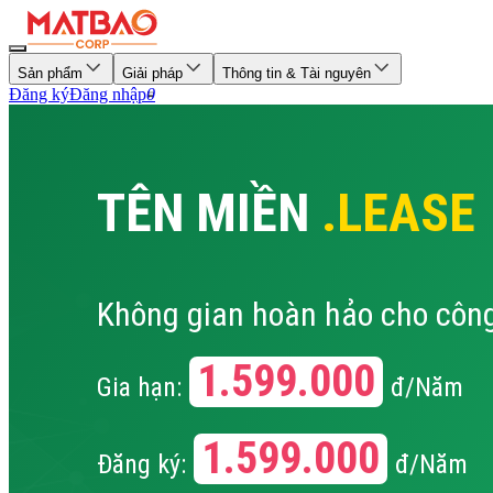
Sản phẩm
Giải pháp
Thông tin & Tài nguyên
Đăng ký
Đăng nhập
0
TÊN MIỀN
.LEASE
Không gian hoàn hảo cho công
1.599.000
Gia hạn:
đ/Năm
1.599.000
Đăng ký:
đ/Năm