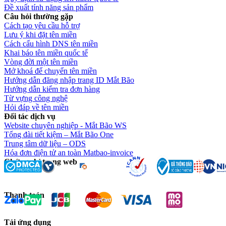
Đề xuất tính năng sản phẩm
Câu hỏi thường gặp
Cách tạo yêu cầu hỗ trợ
Lưu ý khi đặt tên miền
Cách cấu hình DNS tên miền
Khai báo tên miền quốc tế
Vòng đời một tên miền
Mở khoá để chuyển tên miền
Hướng dẫn đăng nhập trang ID Mắt Bão
Hướng dẫn kiểm tra đơn hàng
Từ vựng công nghệ
Hỏi đáp về tên miền
Đối tác dịch vụ
Website chuyên nghiệp - Mắt Bão WS
Tổng đài tiết kiệm – Mắt Bão One
Trung tâm dữ liệu – ODS
Hóa đơn điện tử an toàn Matbao-invoice
Chứng chỉ trang web
Thanh toán
Tải ứng dụng