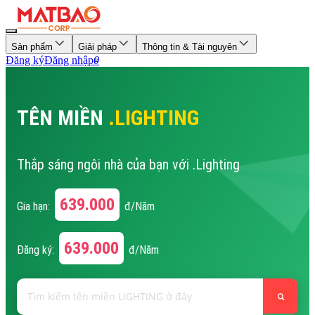
Sản phẩm
Giải pháp
Thông tin & Tài nguyên
Đăng ký
Đăng nhập
0
TÊN MIỀN
.LIGHTING
Thắp sáng ngôi nhà của bạn với .Lighting
639.000
Gia hạn:
đ/Năm
639.000
Đăng ký:
đ/Năm