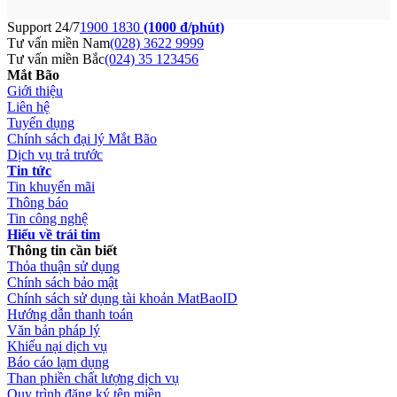
Support 24/7
1900 1830
(1000 đ/phút)
Tư vấn miền Nam
(028) 3622 9999
Tư vấn miền Bắc
(024) 35 123456
Mắt Bão
Giới thiệu
Liên hệ
Tuyển dụng
Chính sách đại lý Mắt Bão
Dịch vụ trả trước
Tin tức
Tin khuyến mãi
Thông báo
Tin công nghệ
Hiểu về trái tim
Thông tin cần biết
Thỏa thuận sử dụng
Chính sách bảo mật
Chính sách sử dụng tài khoản MatBaoID
Hướng dẫn thanh toán
Văn bản pháp lý
Khiếu nại dịch vụ
Báo cáo lạm dụng
Than phiền chất lượng dịch vụ
Quy trình đăng ký tên miền