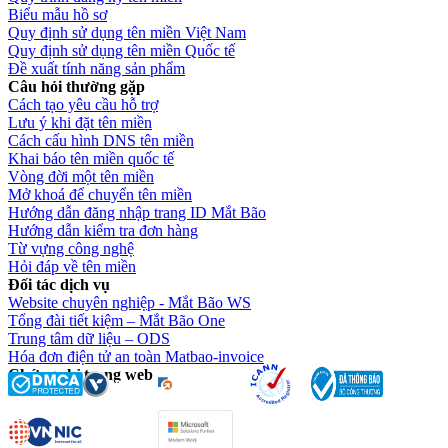
Biểu mẫu hồ sơ
Quy định sử dụng tên miền Việt Nam
Quy định sử dụng tên miền Quốc tế
Đề xuất tính năng sản phẩm
Câu hỏi thường gặp
Cách tạo yêu cầu hỗ trợ
Lưu ý khi đặt tên miền
Cách cấu hình DNS tên miền
Khai báo tên miền quốc tế
Vòng đời một tên miền
Mở khoá để chuyển tên miền
Hướng dẫn đăng nhập trang ID Mắt Bão
Hướng dẫn kiểm tra đơn hàng
Từ vựng công nghệ
Hỏi đáp về tên miền
Đối tác dịch vụ
Website chuyên nghiệp - Mắt Bão WS
Tổng đài tiết kiệm – Mắt Bão One
Trung tâm dữ liệu – ODS
Hóa đơn điện tử an toàn Matbao-invoice
Chứng chỉ trang web