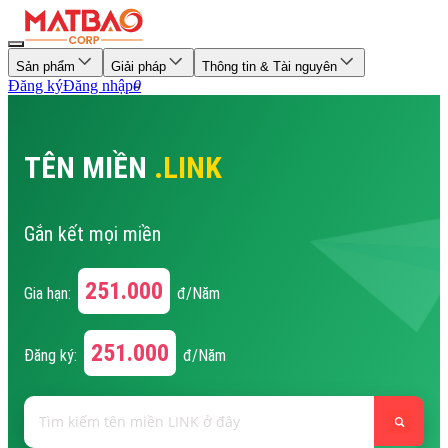
Sản phẩm
Giải pháp
Thông tin & Tài nguyên
Đăng ký
Đăng nhập
0
TÊN MIỀN
.LINK
Gắn kết mọi miền
251.000
Gia hạn:
đ/Năm
251.000
Đăng ký:
đ/Năm