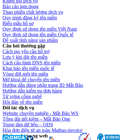
Khiếu nại dịch vụ
Báo cáo lạm dụng
Than phiền chất lượng dịch vụ
Quy trình đăng ký tên miền
Biểu mẫu hồ sơ
Quy định sử dụng tên miền Việt Nam
Quy định sử dụng tên miền Quốc tế
Đề xuất tính năng sản phẩm
Câu hỏi thường gặp
Cách tạo yêu cầu hỗ trợ
Lưu ý khi đặt tên miền
Cách cấu hình DNS tên miền
Khai báo tên miền quốc tế
Vòng đời một tên miền
Mở khoá để chuyển tên miền
Hướng dẫn đăng nhập trang ID Mắt Bão
Hướng dẫn kiểm tra đơn hàng
Từ vựng công nghệ
Hỏi đáp về tên miền
Đối tác dịch vụ
Website chuyên nghiệp - Mắt Bão WS
Tổng đài tiết kiệm – Mắt Bão One
Trung tâm dữ liệu – ODS
Hóa đơn điện tử an toàn Matbao-invoice
Chứng chỉ trang web