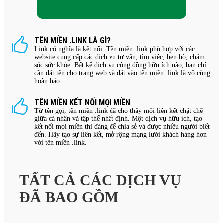
TÊN MIỀN .LINK LÀ GÌ?
Link có nghĩa là kết nối. Tên miền .link phù hợp với các
website cung cấp các dịch vụ tư vấn, tìm việc, hẹn hò, chăm
sóc sức khỏe. Bất kể dịch vụ cộng đồng hữu ích nào, bạn chỉ
cần đặt tên cho trang web và đặt vào tên miền .link là vô cùng
hoàn hảo.
TÊN MIỀN KẾT NỐI MỌI MIỀN
Từ tên gọi, tên miền .link đã cho thấy mối liên kết chặt chẽ
giữa cá nhân và tập thể nhất định. Một dịch vụ hữu ích, tạo
kết nối mọi miền thì đáng để chia sẻ và được nhiều người biết
đến. Hãy tạo sự liên kết, mở rộng mạng lưới khách hàng hơn
với tên miền .link.
TẤT CẢ CÁC DỊCH VỤ
ĐÃ BAO GỒM