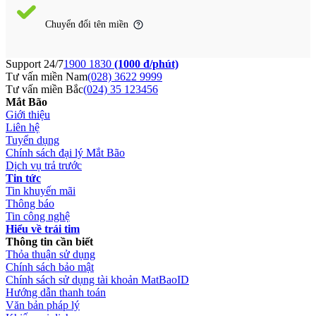
Chuyển đổi tên miền
Support 24/7
1900 1830
(1000 đ/phút)
Tư vấn miền Nam
(028) 3622 9999
Tư vấn miền Bắc
(024) 35 123456
Mắt Bão
Giới thiệu
Liên hệ
Tuyển dụng
Chính sách đại lý Mắt Bão
Dịch vụ trả trước
Tin tức
Tin khuyến mãi
Thông báo
Tin công nghệ
Hiểu về trái tim
Thông tin cần biết
Thỏa thuận sử dụng
Chính sách bảo mật
Chính sách sử dụng tài khoản MatBaoID
Hướng dẫn thanh toán
Văn bản pháp lý