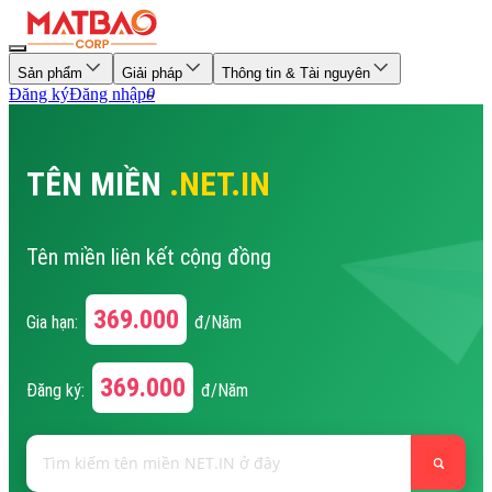
Sản phẩm
Giải pháp
Thông tin & Tài nguyên
Đăng ký
Đăng nhập
0
TÊN MIỀN
.NET.IN
Tên miền liên kết cộng đồng
369.000
Gia hạn:
đ/Năm
369.000
Đăng ký:
đ/Năm