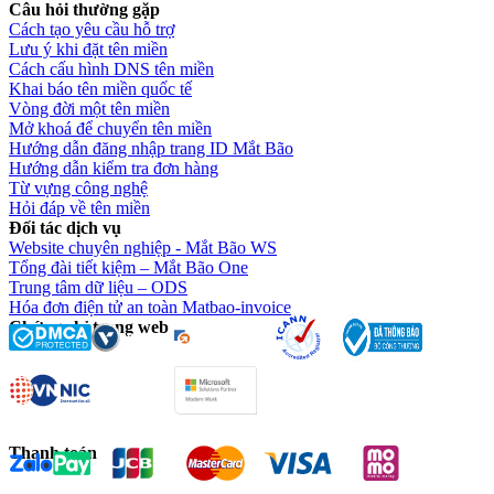
Câu hỏi thường gặp
Cách tạo yêu cầu hỗ trợ
Lưu ý khi đặt tên miền
Cách cấu hình DNS tên miền
Khai báo tên miền quốc tế
Vòng đời một tên miền
Mở khoá để chuyển tên miền
Hướng dẫn đăng nhập trang ID Mắt Bão
Hướng dẫn kiểm tra đơn hàng
Từ vựng công nghệ
Hỏi đáp về tên miền
Đối tác dịch vụ
Website chuyên nghiệp - Mắt Bão WS
Tổng đài tiết kiệm – Mắt Bão One
Trung tâm dữ liệu – ODS
Hóa đơn điện tử an toàn Matbao-invoice
Chứng chỉ trang web
Thanh toán