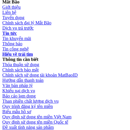
Mắt Bão
Giới thiệu
Liên hệ
Tuyển dụng
Chính sách đại lý Mắt Bão
Dịch vụ trả trước
Tin tức
Tin khuyến mãi
Thông báo
Tin công nghệ
Hiểu về trái tim
Thông tin cần biết
Thỏa thuận sử dụng
Chính sách bảo mật
Chính sách sử dụng tài khoản MatBaoID
Hướng dẫn thanh toán
Văn bản pháp lý
Khiếu nại dịch vụ
Báo cáo lạm dụng
Than phiền chất lượng dịch vụ
Quy trình đăng ký tên miền
Biểu mẫu hồ sơ
Quy định sử dụng tên miền Việt Nam
Quy định sử dụng tên miền Quốc tế
Đề xuất tính năng sản phẩm