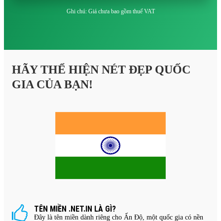
Ghi chú: Giá chưa bao gồm thuế VAT
HÃY THỂ HIỆN NÉT ĐẸP QUỐC
GIA CỦA BẠN!
TÊN MIỀN .NET.IN LÀ GÌ?
Đây là tên miền dành riêng cho Ấn Độ, một quốc gia có nền