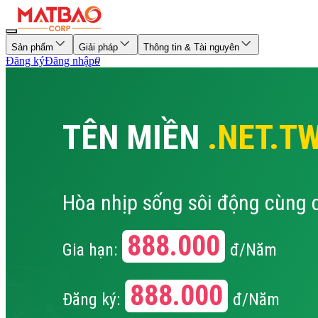
Sản phẩm
Giải pháp
Thông tin & Tài nguyên
Đăng ký
Đăng nhập
0
TÊN MIỀN
.NET.T
Hòa nhịp sống sôi động cùng 
888.000
Gia hạn:
đ/Năm
888.000
Đăng ký:
đ/Năm