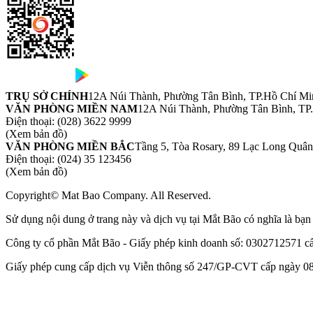
TRỤ SỞ CHÍNH
12A Núi Thành, Phường Tân Bình, TP.Hồ Chí Mi
VĂN PHÒNG MIỀN NAM
12A Núi Thành, Phường Tân Bình, TP
Điện thoại:
(028) 3622 9999
(Xem bản đồ)
VĂN PHÒNG MIỀN BẮC
Tầng 5, Tòa Rosary, 89 Lạc Long Quâ
Điện thoại:
(024) 35 123456
(Xem bản đồ)
Copyright© Mat Bao Company. All Reserved.
Sử dụng nội dung ở trang này và dịch vụ tại Mắt Bão có nghĩa là bạ
Công ty cổ phần Mắt Bão - Giấy phép kinh doanh số: 0302712571 
Giấy phép cung cấp dịch vụ Viễn thông số 247/GP-CVT cấp ngày 08