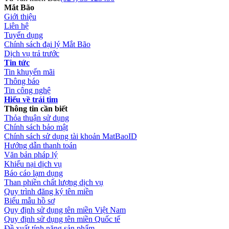
Mắt Bão
Giới thiệu
Liên hệ
Tuyển dụng
Chính sách đại lý Mắt Bão
Dịch vụ trả trước
Tin tức
Tin khuyến mãi
Thông báo
Tin công nghệ
Hiểu về trái tim
Thông tin cần biết
Thỏa thuận sử dụng
Chính sách bảo mật
Chính sách sử dụng tài khoản MatBaoID
Hướng dẫn thanh toán
Văn bản pháp lý
Khiếu nại dịch vụ
Báo cáo lạm dụng
Than phiền chất lượng dịch vụ
Quy trình đăng ký tên miền
Biểu mẫu hồ sơ
Quy định sử dụng tên miền Việt Nam
Quy định sử dụng tên miền Quốc tế
Đề xuất tính năng sản phẩm