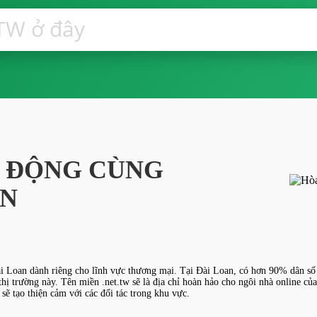
I ĐỘNG CÙNG
AN
ài Loan dành riêng cho lĩnh vực thương mại. Tại Đài Loan, có hơn 90% dân số t
ị trường này. Tên miền .net.tw sẽ là địa chỉ hoàn hảo cho ngôi nhà online củ
sẽ tạo thiện cảm với các đối tác trong khu vực.