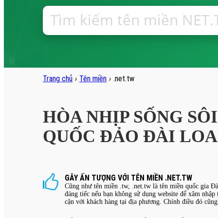
Trang chủ
›
Tên miền
›
.net.tw
HÒA NHỊP SỐNG SÔ
QUỐC ĐẢO ĐÀI LO
GÂY ẤN TƯỢNG VỚI TÊN MIỀN .NET.TW
Cũng như tên miền .tw, .net.tw là tên miền quốc gia Đ
đáng tiếc nếu bạn không sử dụng website để xâm nhập th
cận với khách hàng tại địa phương. Chính điều đó cũng 