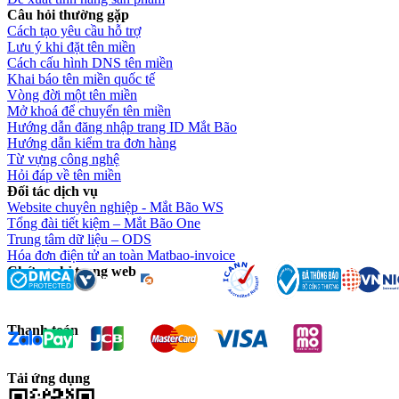
Câu hỏi thường gặp
Cách tạo yêu cầu hỗ trợ
Lưu ý khi đặt tên miền
Cách cấu hình DNS tên miền
Khai báo tên miền quốc tế
Vòng đời một tên miền
Mở khoá để chuyển tên miền
Hướng dẫn đăng nhập trang ID Mắt Bão
Hướng dẫn kiểm tra đơn hàng
Từ vựng công nghệ
Hỏi đáp về tên miền
Đối tác dịch vụ
Website chuyên nghiệp - Mắt Bão WS
Tổng đài tiết kiệm – Mắt Bão One
Trung tâm dữ liệu – ODS
Hóa đơn điện tử an toàn Matbao-invoice
Chứng chỉ trang web
Thanh toán
Tải ứng dụng