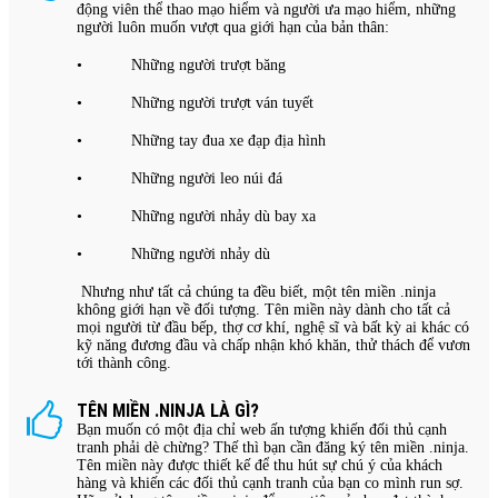
động viên thể thao mạo hiểm và người ưa mạo hiểm, những
người luôn muốn vượt qua giới hạn của bản thân:
• Những người trượt băng
• Những người trượt ván tuyết
• Những tay đua xe đạp địa hình
• Những người leo núi đá
• Những người nhảy dù bay xa
• Những người nhảy dù
Nhưng như tất cả chúng ta đều biết, một tên miền .ninja
không giới hạn về đối tượng. Tên miền này dành cho tất cả
mọi người từ đầu bếp, thợ cơ khí, nghệ sĩ và bất kỳ ai khác có
kỹ năng đương đầu và chấp nhận khó khăn, thử thách để vươn
tới thành công.
TÊN MIỀN .NINJA LÀ GÌ?
Bạn muốn có một địa chỉ web ấn tượng khiến đối thủ cạnh
tranh phải dè chừng? Thế thì bạn cần đăng ký tên miền .ninja.
Tên miền này được thiết kế để thu hút sự chú ý của khách
hàng và khiến các đối thủ cạnh tranh của bạn co mình run sợ.