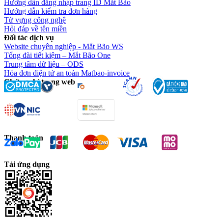
Hướng dẫn đăng nhập trang ID Mắt Bão
Hướng dẫn kiểm tra đơn hàng
Từ vựng công nghệ
Hỏi đáp về tên miền
Đối tác dịch vụ
Website chuyên nghiệp - Mắt Bão WS
Tổng đài tiết kiệm – Mắt Bão One
Trung tâm dữ liệu – ODS
Hóa đơn điện tử an toàn Matbao-invoice
Chứng chỉ trang web
Thanh toán
Tải ứng dụng