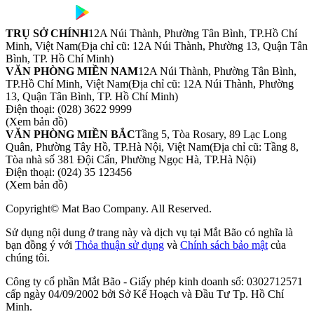
TRỤ SỞ CHÍNH
12A Núi Thành, Phường Tân Bình, TP.Hồ Chí
Minh, Việt Nam
(Địa chỉ cũ: 12A Núi Thành, Phường 13, Quận Tân
Bình, TP. Hồ Chí Minh)
VĂN PHÒNG MIỀN NAM
12A Núi Thành, Phường Tân Bình,
TP.Hồ Chí Minh, Việt Nam
(Địa chỉ cũ: 12A Núi Thành, Phường
13, Quận Tân Bình, TP. Hồ Chí Minh)
Điện thoại:
(028) 3622 9999
(Xem bản đồ)
VĂN PHÒNG MIỀN BẮC
Tầng 5, Tòa Rosary, 89 Lạc Long
Quân, Phường Tây Hồ, TP.Hà Nội, Việt Nam
(Địa chỉ cũ: Tầng 8,
Tòa nhà số 381 Đội Cấn, Phường Ngọc Hà, TP.Hà Nội)
Điện thoại:
(024) 35 123456
(Xem bản đồ)
Copyright© Mat Bao Company. All Reserved.
Sử dụng nội dung ở trang này và dịch vụ tại Mắt Bão có nghĩa là
bạn đồng ý với
Thỏa thuận sử dụng
và
Chính sách bảo mật
của
chúng tôi.
Công ty cổ phần Mắt Bão - Giấy phép kinh doanh số: 0302712571
cấp ngày 04/09/2002 bởi Sở Kế Hoạch và Đầu Tư Tp. Hồ Chí
Minh.