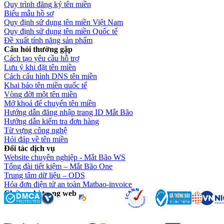
Quy trình đăng ký tên miền
Biểu mẫu hồ sơ
Quy định sử dụng tên miền Việt Nam
Quy định sử dụng tên miền Quốc tế
Đề xuất tính năng sản phẩm
Câu hỏi thường gặp
Cách tạo yêu cầu hỗ trợ
Lưu ý khi đặt tên miền
Cách cấu hình DNS tên miền
Khai báo tên miền quốc tế
Vòng đời một tên miền
Mở khoá để chuyển tên miền
Hướng dẫn đăng nhập trang ID Mắt Bão
Hướng dẫn kiểm tra đơn hàng
Từ vựng công nghệ
Hỏi đáp về tên miền
Đối tác dịch vụ
Website chuyên nghiệp - Mắt Bão WS
Tổng đài tiết kiệm – Mắt Bão One
Trung tâm dữ liệu – ODS
Hóa đơn điện tử an toàn Matbao-invoice
Chứng chỉ trang web