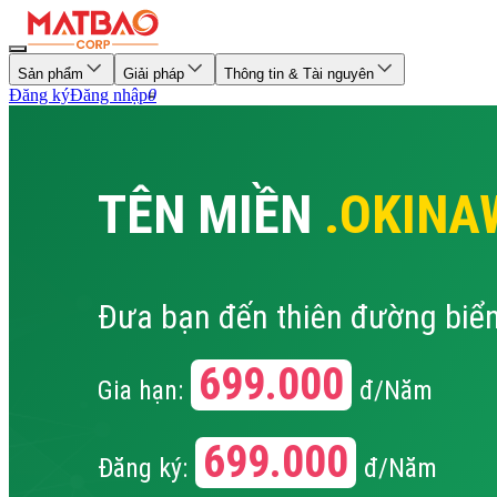
Sản phẩm
Giải pháp
Thông tin & Tài nguyên
Đăng ký
Đăng nhập
0
TÊN MIỀN
.OKINA
Đưa bạn đến thiên đường biể
699.000
Gia hạn:
đ/Năm
699.000
Đăng ký:
đ/Năm