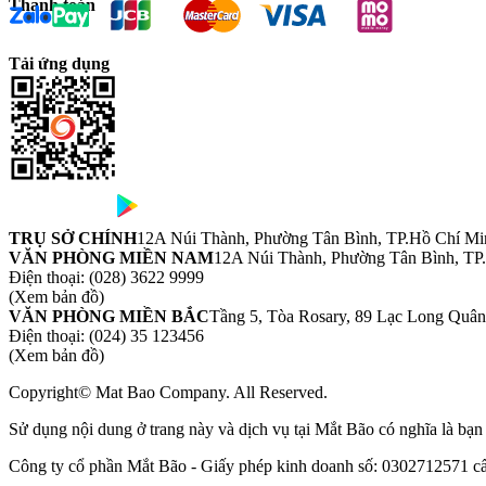
Thanh toán
Tải ứng dụng
TRỤ SỞ CHÍNH
12A Núi Thành, Phường Tân Bình, TP.Hồ Chí Mi
VĂN PHÒNG MIỀN NAM
12A Núi Thành, Phường Tân Bình, TP
Điện thoại:
(028) 3622 9999
(Xem bản đồ)
VĂN PHÒNG MIỀN BẮC
Tầng 5, Tòa Rosary, 89 Lạc Long Quâ
Điện thoại:
(024) 35 123456
(Xem bản đồ)
Copyright© Mat Bao Company. All Reserved.
Sử dụng nội dung ở trang này và dịch vụ tại Mắt Bão có nghĩa là bạ
Công ty cổ phần Mắt Bão - Giấy phép kinh doanh số: 0302712571 