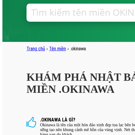
Trang chủ
›
Tên miền
›
.okinawa
KHÁM PHÁ NHẬT B
MIỀN .OKINAWA
.OKINAWA LÀ GÌ?
Okinawa là tên của một hòn đảo xinh đẹp tọa lạc bên b
sững tạo nên khung cảnh mê hồn của vùng vịnh. Nét thi
hàng vạn du khách.