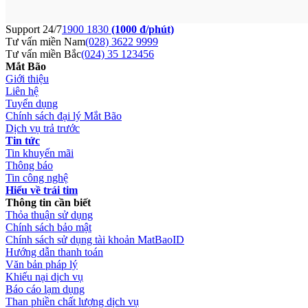
Support 24/7
1900 1830
(1000 đ/phút)
Tư vấn miền Nam
(028) 3622 9999
Tư vấn miền Bắc
(024) 35 123456
Mắt Bão
Giới thiệu
Liên hệ
Tuyển dụng
Chính sách đại lý Mắt Bão
Dịch vụ trả trước
Tin tức
Tin khuyến mãi
Thông báo
Tin công nghệ
Hiểu về trái tim
Thông tin cần biết
Thỏa thuận sử dụng
Chính sách bảo mật
Chính sách sử dụng tài khoản MatBaoID
Hướng dẫn thanh toán
Văn bản pháp lý
Khiếu nại dịch vụ
Báo cáo lạm dụng
Than phiền chất lượng dịch vụ