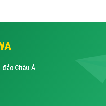
WA
n đảo Châu Á