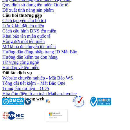
Quy định sử dụng tên miền Quốc tế
Đề xuất tính năng sản phẩm
Câu hỏi thường gặp
Cách tạo yêu cầu hỗ trợ
Lưu ý khi đặt tên miền
Cách cấu hình DNS tên miền
Khai báo tên miền quốc tế
Vòng đời một tên miền
Mở khoá để chuyển tên miền
Hướng dẫn đăng nhập trang ID Mắt Bão
Hướng dẫn kiểm tra đơn hàng
Từ vựng công nghệ
Hỏi đáp về tên miền
Đối tác dịch vụ
Website chuyên nghiệp - Mắt Bão WS
Tổng đài tiết kiệm – Mắt Bão One
Trung tâm dữ liệu – ODS
Hóa đơn điện tử an toàn Matbao-invoice
Chứng chỉ trang web