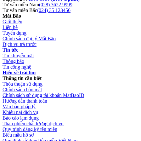
Tư vấn miền Nam
(028) 3622 9999
Tư vấn miền Bắc
(024) 35 123456
Mắt Bão
Giới thiệu
Liên hệ
Tuyển dụng
Chính sách đại lý Mắt Bão
Dịch vụ trả trước
Tin tức
Tin khuyến mãi
Thông báo
Tin công nghệ
Hiểu về trái tim
Thông tin cần biết
Thỏa thuận sử dụng
Chính sách bảo mật
Chính sách sử dụng tài khoản MatBaoID
Hướng dẫn thanh toán
Văn bản pháp lý
Khiếu nại dịch vụ
Báo cáo lạm dụng
Than phiền chất lượng dịch vụ
Quy trình đăng ký tên miền
Biểu mẫu hồ sơ
Quy định sử dụng tên miền Việt Nam