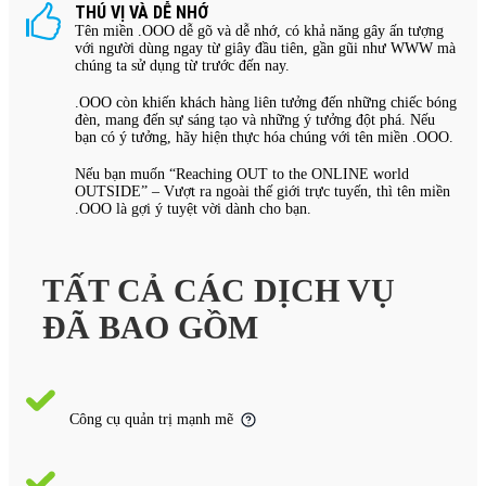
THÚ VỊ VÀ DỄ NHỚ
Tên miền .OOO dễ gõ và dễ nhớ, có khả năng gây ấn tượng
với người dùng ngay từ giây đầu tiên, gần gũi như WWW mà
chúng ta sử dụng từ trước đến nay.
.OOO còn khiến khách hàng liên tưởng đến những chiếc bóng
đèn, mang đến sự sáng tạo và những ý tưởng đột phá. Nếu
bạn có ý tưởng, hãy hiện thực hóa chúng với tên miền .OOO.
Nếu bạn muốn “Reaching OUT to the ONLINE world
OUTSIDE” – Vượt ra ngoài thế giới trực tuyến, thì tên miền
.OOO là gợi ý tuyệt vời dành cho bạn.
TẤT CẢ CÁC DỊCH VỤ
ĐÃ BAO GỒM
Công cụ quản trị mạnh mẽ