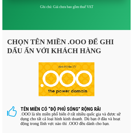
Ghi chú: Giá chưa bao gồm thuế VAT
CHỌN TÊN MIỀN .OOO ĐỂ GHI
DẤU ẤN VỚI KHÁCH HÀNG
TÊN MIỀN CÓ “ĐỘ PHỦ SÓNG” RỘNG RÃI
.OOO là tên miền phổ biến ở rất nhiều quốc gia và được sử
dụng cho tất cả loại hình kinh doanh. Dù bạn ở đâu và hoạt
động trong lĩnh vực nào thì .OOO đều dành cho bạn.