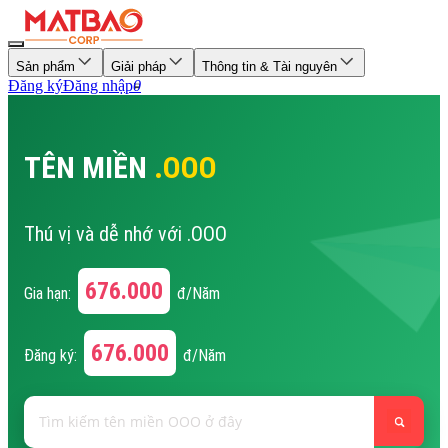
Sản phẩm
Giải pháp
Thông tin & Tài nguyên
Đăng ký
Đăng nhập
0
TÊN MIỀN
.OOO
Thú vị và dễ nhớ với .OOO
676.000
Gia hạn:
đ/Năm
676.000
Đăng ký:
đ/Năm