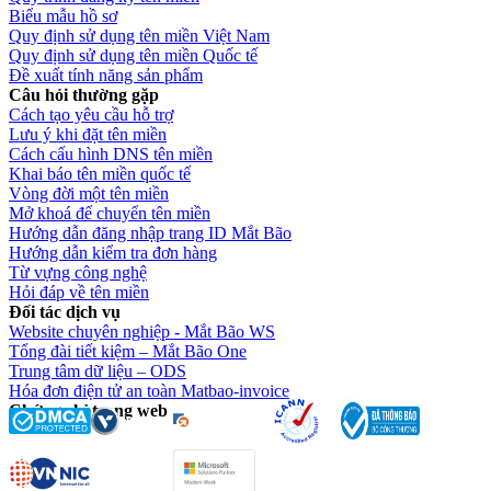
Biểu mẫu hồ sơ
Quy định sử dụng tên miền Việt Nam
Quy định sử dụng tên miền Quốc tế
Đề xuất tính năng sản phẩm
Câu hỏi thường gặp
Cách tạo yêu cầu hỗ trợ
Lưu ý khi đặt tên miền
Cách cấu hình DNS tên miền
Khai báo tên miền quốc tế
Vòng đời một tên miền
Mở khoá để chuyển tên miền
Hướng dẫn đăng nhập trang ID Mắt Bão
Hướng dẫn kiểm tra đơn hàng
Từ vựng công nghệ
Hỏi đáp về tên miền
Đối tác dịch vụ
Website chuyên nghiệp - Mắt Bão WS
Tổng đài tiết kiệm – Mắt Bão One
Trung tâm dữ liệu – ODS
Hóa đơn điện tử an toàn Matbao-invoice
Chứng chỉ trang web