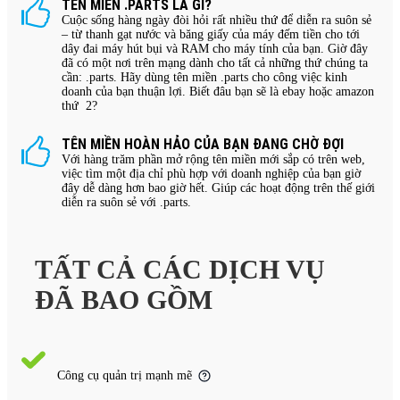
TÊN MIỀN .PARTS LÀ GÌ?
Cuộc sống hàng ngày đòi hỏi rất nhiều thứ để diễn ra suôn sẻ
– từ thanh gạt nước và băng giấy của máy đếm tiền cho tới
dây đai máy hút bụi và RAM cho máy tính của bạn. Giờ đây
đã có một nơi trên mạng dành cho tất cả những thứ chúng ta
cần: .parts. Hãy dùng tên miền .parts cho công việc kinh
doanh của bạn thuận lợi. Biết đâu bạn sẽ là ebay hoặc amazon
thứ 2?
TÊN MIỀN HOÀN HẢO CỦA BẠN ĐANG CHỜ ĐỢI
Với hàng trăm phần mở rộng tên miền mới sắp có trên web,
việc tìm một địa chỉ phù hợp với doanh nghiệp của bạn giờ
đây dễ dàng hơn bao giờ hết. Giúp các hoạt động trên thế giới
diễn ra suôn sẻ với .parts.
TẤT CẢ CÁC DỊCH VỤ
ĐÃ BAO GỒM
Công cụ quản trị mạnh mẽ