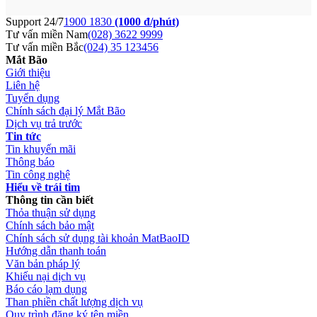
Support 24/7
1900 1830
(1000 đ/phút)
Tư vấn miền Nam
(028) 3622 9999
Tư vấn miền Bắc
(024) 35 123456
Mắt Bão
Giới thiệu
Liên hệ
Tuyển dụng
Chính sách đại lý Mắt Bão
Dịch vụ trả trước
Tin tức
Tin khuyến mãi
Thông báo
Tin công nghệ
Hiểu về trái tim
Thông tin cần biết
Thỏa thuận sử dụng
Chính sách bảo mật
Chính sách sử dụng tài khoản MatBaoID
Hướng dẫn thanh toán
Văn bản pháp lý
Khiếu nại dịch vụ
Báo cáo lạm dụng
Than phiền chất lượng dịch vụ
Quy trình đăng ký tên miền