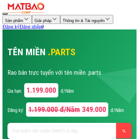
Sản phẩm
Giải pháp
Thông tin & Tài nguyên
Đăng ký
Đăng nhập
0
TÊN MIỀN
.PARTS
Rao bán trực tuyến với tên miền .parts
1.199.000
Gia hạn:
đ/Năm
1.199.000
đ/Năm
349.000
Đăng ký:
đ/Năm