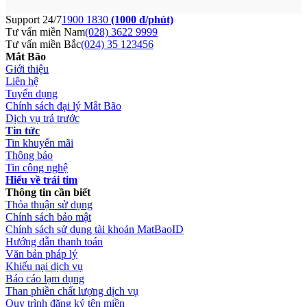
Support 24/7
1900 1830
(1000 đ/phút)
Tư vấn miền Nam
(028) 3622 9999
Tư vấn miền Bắc
(024) 35 123456
Mắt Bão
Giới thiệu
Liên hệ
Tuyển dụng
Chính sách đại lý Mắt Bão
Dịch vụ trả trước
Tin tức
Tin khuyến mãi
Thông báo
Tin công nghệ
Hiểu về trái tim
Thông tin cần biết
Thỏa thuận sử dụng
Chính sách bảo mật
Chính sách sử dụng tài khoản MatBaoID
Hướng dẫn thanh toán
Văn bản pháp lý
Khiếu nại dịch vụ
Báo cáo lạm dụng
Than phiền chất lượng dịch vụ
Quy trình đăng ký tên miền