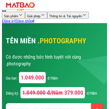
Sản phẩm
Giải pháp
Thông tin & Tài nguyên
Đăng ký
Đăng nhập
0
TÊN MIỀN
.PHOTOGRAPHY
Có được những bức hình tuyệt vời cùng
.photography
1.049.000
Gia hạn:
đ/Năm
1.049.000
đ/Năm
379.000
Đăng ký:
đ/Năm