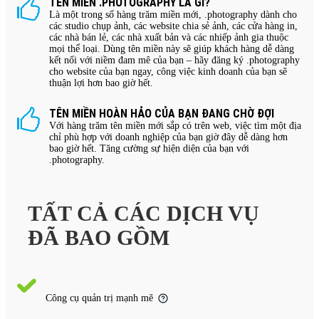
TÊN MIỀN .PHOTOGRAPHY LÀ GÌ?
Là một trong số hàng trăm miền mới, .photography dành cho
các studio chụp ảnh, các website chia sẻ ảnh, các cửa hàng in,
các nhà bán lẻ, các nhà xuất bản và các nhiếp ảnh gia thuộc
mọi thể loại. Dùng tên miền này sẽ giúp khách hàng dễ dàng
kết nối với niềm đam mê của bạn – hãy đăng ký .photography
cho website của bạn ngay, công việc kinh doanh của bạn sẽ
thuận lợi hơn bao giờ hết.
TÊN MIỀN HOÀN HẢO CỦA BẠN ĐANG CHỜ ĐỢI
Với hàng trăm tên miền mới sắp có trên web, việc tìm một địa
chỉ phù hợp với doanh nghiệp của bạn giờ đây dễ dàng hơn
bao giờ hết. Tăng cường sự hiện diện của bạn với
.photography.
TẤT CẢ CÁC DỊCH VỤ
ĐÃ BAO GỒM
Công cụ quản trị mạnh mẽ