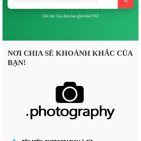
Ghi chú: Giá chưa bao gồm thuế VAT
NƠI CHIA SẺ KHOẢNH KHẮC CỦA
BẠN!