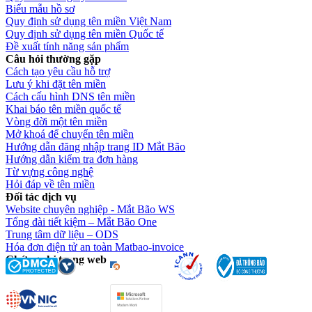
Biểu mẫu hồ sơ
Quy định sử dụng tên miền Việt Nam
Quy định sử dụng tên miền Quốc tế
Đề xuất tính năng sản phẩm
Câu hỏi thường gặp
Cách tạo yêu cầu hỗ trợ
Lưu ý khi đặt tên miền
Cách cấu hình DNS tên miền
Khai báo tên miền quốc tế
Vòng đời một tên miền
Mở khoá để chuyển tên miền
Hướng dẫn đăng nhập trang ID Mắt Bão
Hướng dẫn kiểm tra đơn hàng
Từ vựng công nghệ
Hỏi đáp về tên miền
Đối tác dịch vụ
Website chuyên nghiệp - Mắt Bão WS
Tổng đài tiết kiệm – Mắt Bão One
Trung tâm dữ liệu – ODS
Hóa đơn điện tử an toàn Matbao-invoice
Chứng chỉ trang web