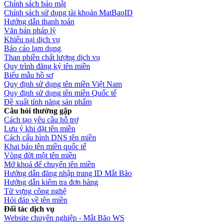
Chính sách bảo mật
Chính sách sử dụng tài khoản MatBaoID
Hướng dẫn thanh toán
Văn bản pháp lý
Khiếu nại dịch vụ
Báo cáo lạm dụng
Than phiền chất lượng dịch vụ
Quy trình đăng ký tên miền
Biểu mẫu hồ sơ
Quy định sử dụng tên miền Việt Nam
Quy định sử dụng tên miền Quốc tế
Đề xuất tính năng sản phẩm
Câu hỏi thường gặp
Cách tạo yêu cầu hỗ trợ
Lưu ý khi đặt tên miền
Cách cấu hình DNS tên miền
Khai báo tên miền quốc tế
Vòng đời một tên miền
Mở khoá để chuyển tên miền
Hướng dẫn đăng nhập trang ID Mắt Bão
Hướng dẫn kiểm tra đơn hàng
Từ vựng công nghệ
Hỏi đáp về tên miền
Đối tác dịch vụ
Website chuyên nghiệp - Mắt Bão WS