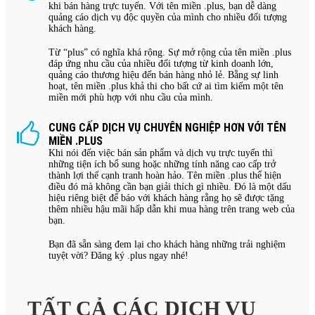
khi bán hàng trực tuyến. Với tên miền .plus, bạn dễ dàng
quảng cáo dịch vụ độc quyền của mình cho nhiều đối tượng
khách hàng.
Từ “plus” có nghĩa khá rộng. Sự mở rộng của tên miền .plus
đáp ứng nhu cầu của nhiều đối tượng từ kinh doanh lớn,
quảng cáo thương hiệu đến bán hàng nhỏ lẻ. Bằng sự linh
hoạt, tên miền .plus khả thi cho bất cứ ai tìm kiếm một tên
miền mới phù hợp với nhu cầu của mình.
CUNG CẤP DỊCH VỤ CHUYÊN NGHIỆP HƠN VỚI TÊN
MIỀN .PLUS
Khi nói đến việc bán sản phẩm và dịch vụ trực tuyến thì
những tiện ích bổ sung hoặc những tính năng cao cấp trở
thành lợi thế cạnh tranh hoàn hảo. Tên miền .plus thể hiện
điều đó mà không cần bạn giải thích gì nhiều. Đó là một dấu
hiệu riêng biệt để báo với khách hàng rằng họ sẽ được tặng
thêm nhiều hậu mãi hấp dẫn khi mua hàng trên trang web của
bạn.
Bạn đã sẵn sàng đem lại cho khách hàng những trải nghiệm
tuyệt vời? Đăng ký .plus ngay nhé!
TẤT CẢ CÁC DỊCH VỤ