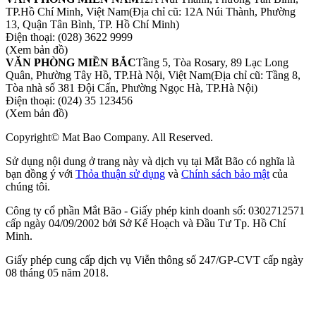
TP.Hồ Chí Minh, Việt Nam
(Địa chỉ cũ: 12A Núi Thành, Phường
13, Quận Tân Bình, TP. Hồ Chí Minh)
Điện thoại:
(028) 3622 9999
(Xem bản đồ)
VĂN PHÒNG MIỀN BẮC
Tầng 5, Tòa Rosary, 89 Lạc Long
Quân, Phường Tây Hồ, TP.Hà Nội, Việt Nam
(Địa chỉ cũ: Tầng 8,
Tòa nhà số 381 Đội Cấn, Phường Ngọc Hà, TP.Hà Nội)
Điện thoại:
(024) 35 123456
(Xem bản đồ)
Copyright© Mat Bao Company. All Reserved.
Sử dụng nội dung ở trang này và dịch vụ tại Mắt Bão có nghĩa là
bạn đồng ý với
Thỏa thuận sử dụng
và
Chính sách bảo mật
của
chúng tôi.
Công ty cổ phần Mắt Bão - Giấy phép kinh doanh số: 0302712571
cấp ngày 04/09/2002 bởi Sở Kế Hoạch và Đầu Tư Tp. Hồ Chí
Minh.
Giấy phép cung cấp dịch vụ Viễn thông số 247/GP-CVT cấp ngày
08 tháng 05 năm 2018.