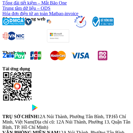
Tổng đài tiết kiệm – Mắt Bão One
Trung tâm dữ liệu – ODS
Hóa đơn điện tử an toàn Matbao-invoice
Chứng chỉ trang web
Thanh toán
Tải ứng dụng
TRỤ SỞ CHÍNH
12A Núi Thành, Phường Tân Bình, TP.Hồ Chí
Minh, Việt Nam
(Địa chỉ cũ: 12A Núi Thành, Phường 13, Quận Tân
Bình, TP. Hồ Chí Minh)
VĂN PHÒNG MIỀN NAM
12A Núi Thành, Phường Tân Bình,