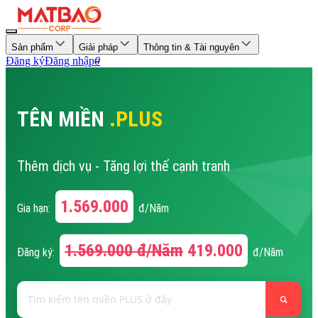
Sản phẩm
Giải pháp
Thông tin & Tài nguyên
Đăng ký
Đăng nhập
0
TÊN MIỀN
.PLUS
Thêm dịch vụ - Tăng lợi thế cạnh tranh
1.569.000
Gia hạn:
đ/Năm
1.569.000
đ/Năm
419.000
Đăng ký:
đ/Năm