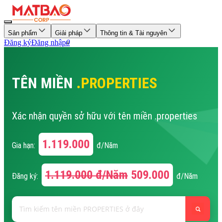
Sản phẩm
Giải pháp
Thông tin & Tài nguyên
Đăng ký
Đăng nhập
0
TÊN MIỀN
.PROPERTIES
Xác nhận quyền sở hữu với tên miền .properties
1.119.000
Gia hạn:
đ/Năm
1.119.000
đ/Năm
509.000
Đăng ký:
đ/Năm