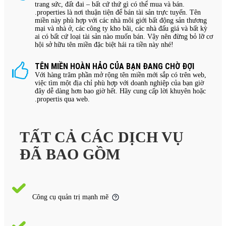
trang sức, đất đai – bất cứ thứ gì có thể mua và bán.
.properties là nơi thuận tiện để bán tài sản trực tuyến. Tên
miền này phù hợp với các nhà môi giới bất động sản thương
mại và nhà ở, các công ty kho bãi, các nhà đấu giá và bất kỳ
ai có bất cứ loại tài sản nào muốn bán. Vậy nên đừng bỏ lỡ cơ
hội sở hữu tên miền đặc biệt hái ra tiền này nhé!
TÊN MIỀN HOÀN HẢO CỦA BẠN ĐANG CHỜ ĐỢI
Với hàng trăm phần mở rộng tên miền mới sắp có trên web,
việc tìm một địa chỉ phù hợp với doanh nghiệp của bạn giờ
đây dễ dàng hơn bao giờ hết. Hãy cung cấp lời khuyên hoặc
.propertis qua web.
TẤT CẢ CÁC DỊCH VỤ
ĐÃ BAO GỒM
Công cụ quản trị mạnh mẽ