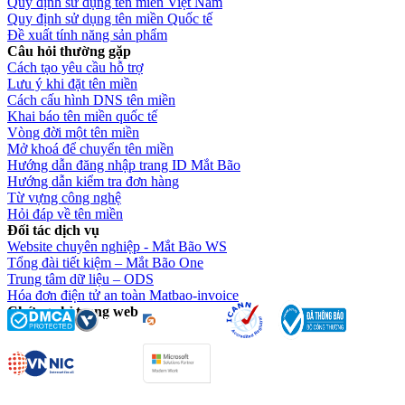
Quy định sử dụng tên miền Việt Nam
Quy định sử dụng tên miền Quốc tế
Đề xuất tính năng sản phẩm
Câu hỏi thường gặp
Cách tạo yêu cầu hỗ trợ
Lưu ý khi đặt tên miền
Cách cấu hình DNS tên miền
Khai báo tên miền quốc tế
Vòng đời một tên miền
Mở khoá để chuyển tên miền
Hướng dẫn đăng nhập trang ID Mắt Bão
Hướng dẫn kiểm tra đơn hàng
Từ vựng công nghệ
Hỏi đáp về tên miền
Đối tác dịch vụ
Website chuyên nghiệp - Mắt Bão WS
Tổng đài tiết kiệm – Mắt Bão One
Trung tâm dữ liệu – ODS
Hóa đơn điện tử an toàn Matbao-invoice
Chứng chỉ trang web