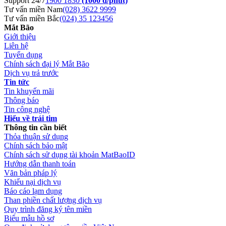
Support 24/7
1900 1830
(1000 đ/phút)
Tư vấn miền Nam
(028) 3622 9999
Tư vấn miền Bắc
(024) 35 123456
Mắt Bão
Giới thiệu
Liên hệ
Tuyển dụng
Chính sách đại lý Mắt Bão
Dịch vụ trả trước
Tin tức
Tin khuyến mãi
Thông báo
Tin công nghệ
Hiểu về trái tim
Thông tin cần biết
Thỏa thuận sử dụng
Chính sách bảo mật
Chính sách sử dụng tài khoản MatBaoID
Hướng dẫn thanh toán
Văn bản pháp lý
Khiếu nại dịch vụ
Báo cáo lạm dụng
Than phiền chất lượng dịch vụ
Quy trình đăng ký tên miền
Biểu mẫu hồ sơ