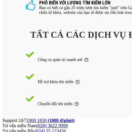
PHỔ BIẾN VỚI LƯỢNG TÌM KIẾM LỚN
Bạn có biết có gần 25 triệu lượt tìm kiếm “pub” trên G
chứa từ khóa, website của bạn sẽ được ưu tiên hơn tro
TẤT CẢ CÁC DỊCH VỤ
Công cụ quản trị mạnh mẽ
Hỗ trợ khóa tên miền
Chuyển đổi tên miền
Support 24/7
1900 1830
(1000 đ/phút)
Tư vấn miền Nam
(028) 3622 9999
Tư vấn miền Bắc
(024) 35 123456