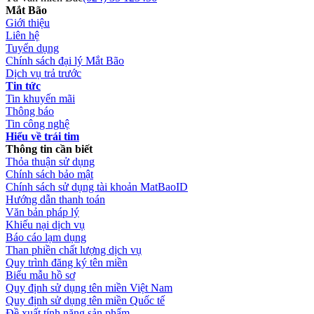
Mắt Bão
Giới thiệu
Liên hệ
Tuyển dụng
Chính sách đại lý Mắt Bão
Dịch vụ trả trước
Tin tức
Tin khuyến mãi
Thông báo
Tin công nghệ
Hiểu về trái tim
Thông tin cần biết
Thỏa thuận sử dụng
Chính sách bảo mật
Chính sách sử dụng tài khoản MatBaoID
Hướng dẫn thanh toán
Văn bản pháp lý
Khiếu nại dịch vụ
Báo cáo lạm dụng
Than phiền chất lượng dịch vụ
Quy trình đăng ký tên miền
Biểu mẫu hồ sơ
Quy định sử dụng tên miền Việt Nam
Quy định sử dụng tên miền Quốc tế
Đề xuất tính năng sản phẩm