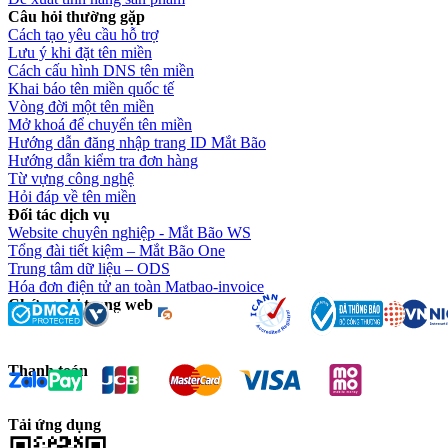
Câu hỏi thường gặp
Cách tạo yêu cầu hỗ trợ
Lưu ý khi đặt tên miền
Cách cấu hình DNS tên miền
Khai báo tên miền quốc tế
Vòng đời một tên miền
Mở khoá để chuyển tên miền
Hướng dẫn đăng nhập trang ID Mắt Bão
Hướng dẫn kiểm tra đơn hàng
Từ vựng công nghệ
Hỏi đáp về tên miền
Đối tác dịch vụ
Website chuyên nghiệp - Mắt Bão WS
Tổng đài tiết kiệm – Mắt Bão One
Trung tâm dữ liệu – ODS
Hóa đơn điện tử an toàn Matbao-invoice
Chứng chỉ trang web
Thanh toán
Tải ứng dụng