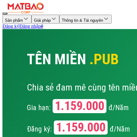
Sản phẩm
Giải pháp
Thông tin & Tài nguyên
Đăng ký
Đăng nhập
0
TÊN MIỀN
.PUB
Chia sẻ đam mê cùng tên miề
1.159.000
Gia hạn:
đ/Năm
1.159.000
Đăng ký:
đ/Năm