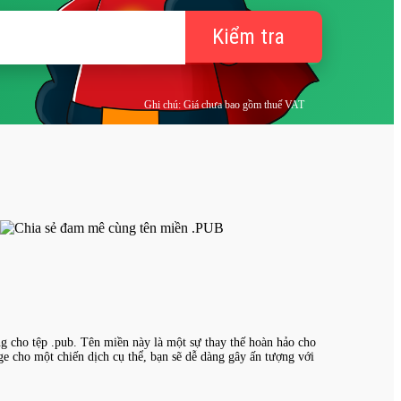
Kiểm tra
Ghi chú: Giá chưa bao gồm thuế VAT
ng cho tệp .pub. Tên miền này là một sự thay thế hoàn hảo cho
ge cho một chiến dịch cụ thể, bạn sẽ dễ dàng gây ấn tượng với