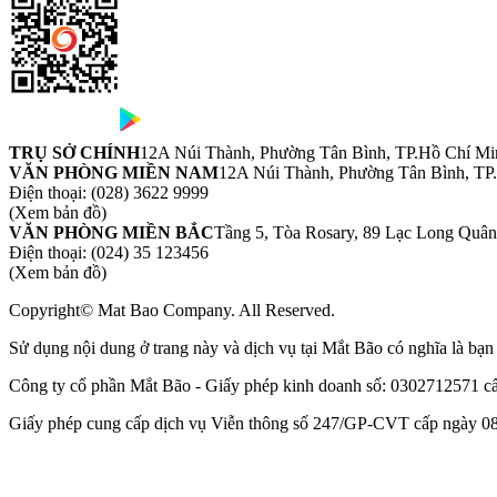
TRỤ SỞ CHÍNH
12A Núi Thành, Phường Tân Bình, TP.Hồ Chí Mi
VĂN PHÒNG MIỀN NAM
12A Núi Thành, Phường Tân Bình, TP
Điện thoại:
(028) 3622 9999
(Xem bản đồ)
VĂN PHÒNG MIỀN BẮC
Tầng 5, Tòa Rosary, 89 Lạc Long Quâ
Điện thoại:
(024) 35 123456
(Xem bản đồ)
Copyright© Mat Bao Company. All Reserved.
Sử dụng nội dung ở trang này và dịch vụ tại Mắt Bão có nghĩa là bạ
Công ty cổ phần Mắt Bão - Giấy phép kinh doanh số: 0302712571 
Giấy phép cung cấp dịch vụ Viễn thông số 247/GP-CVT cấp ngày 08