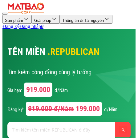
Sản phẩm
Giải pháp
Thông tin & Tài nguyên
Đăng ký
Đăng nhập
0
TÊN MIỀN
.REPUBLICAN
Tìm kiếm cộng đồng cùng lý tưởng
919.000
Gia hạn:
đ/Năm
919.000
đ/Năm
199.000
Đăng ký:
đ/Năm