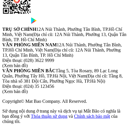
TRỤ SỞ CHÍNH
12A Núi Thành, Phường Tân Bình, TP.Hồ Chí
Minh, Việt Nam
(Địa chỉ cũ: 12A Núi Thành, Phường 13, Quận Tân
Bình, TP. Hồ Chí Minh)
VĂN PHÒNG MIỀN NAM
12A Núi Thành, Phường Tân Bình,
TP.Hồ Chí Minh, Việt Nam
(Địa chỉ cũ: 12A Núi Thành, Phường
13, Quận Tân Bình, TP. Hồ Chí Minh)
Điện thoại:
(028) 3622 9999
(Xem bản đồ)
VĂN PHÒNG MIỀN BẮC
Tầng 5, Tòa Rosary, 89 Lạc Long
Quân, Phường Tây Hồ, TP.Hà Nội, Việt Nam
(Địa chỉ cũ: Tầng 8,
Tòa nhà số 381 Đội Cấn, Phường Ngọc Hà, TP.Hà Nội)
Điện thoại:
(024) 35 123456
(Xem bản đồ)
Copyright© Mat Bao Company. All Reserved.
Sử dụng nội dung ở trang này và dịch vụ tại Mắt Bão có nghĩa là
bạn đồng ý với
Thỏa thuận sử dụng
và
Chính sách bảo mật
của
chúng tôi.