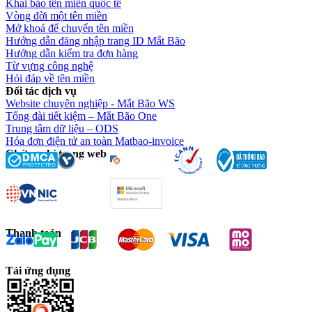
Khai báo tên miền quốc tế
Vòng đời một tên miền
Mở khoá để chuyển tên miền
Hướng dẫn đăng nhập trang ID Mắt Bão
Hướng dẫn kiểm tra đơn hàng
Từ vựng công nghệ
Hỏi đáp về tên miền
Đối tác dịch vụ
Website chuyên nghiệp - Mắt Bão WS
Tổng đài tiết kiệm – Mắt Bão One
Trung tâm dữ liệu – ODS
Hóa đơn điện tử an toàn Matbao-invoice
Chứng chỉ trang web
Thanh toán
Tải ứng dụng