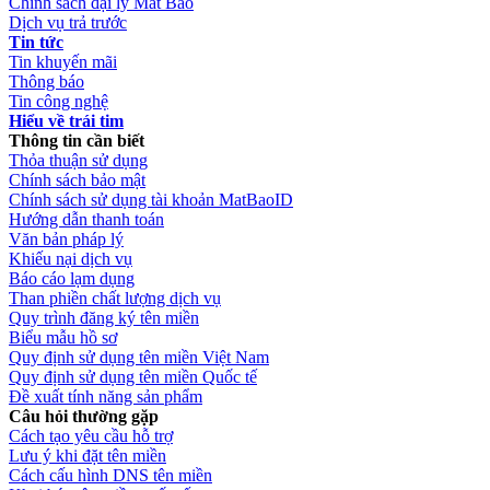
Chính sách đại lý Mắt Bão
Dịch vụ trả trước
Tin tức
Tin khuyến mãi
Thông báo
Tin công nghệ
Hiểu về trái tim
Thông tin cần biết
Thỏa thuận sử dụng
Chính sách bảo mật
Chính sách sử dụng tài khoản MatBaoID
Hướng dẫn thanh toán
Văn bản pháp lý
Khiếu nại dịch vụ
Báo cáo lạm dụng
Than phiền chất lượng dịch vụ
Quy trình đăng ký tên miền
Biểu mẫu hồ sơ
Quy định sử dụng tên miền Việt Nam
Quy định sử dụng tên miền Quốc tế
Đề xuất tính năng sản phẩm
Câu hỏi thường gặp
Cách tạo yêu cầu hỗ trợ
Lưu ý khi đặt tên miền
Cách cấu hình DNS tên miền