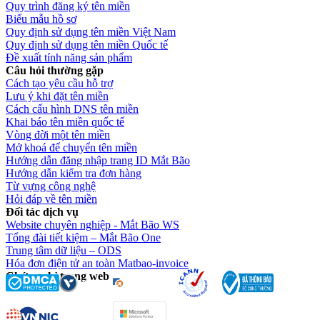
Quy trình đăng ký tên miền
Biểu mẫu hồ sơ
Quy định sử dụng tên miền Việt Nam
Quy định sử dụng tên miền Quốc tế
Đề xuất tính năng sản phẩm
Câu hỏi thường gặp
Cách tạo yêu cầu hỗ trợ
Lưu ý khi đặt tên miền
Cách cấu hình DNS tên miền
Khai báo tên miền quốc tế
Vòng đời một tên miền
Mở khoá để chuyển tên miền
Hướng dẫn đăng nhập trang ID Mắt Bão
Hướng dẫn kiểm tra đơn hàng
Từ vựng công nghệ
Hỏi đáp về tên miền
Đối tác dịch vụ
Website chuyên nghiệp - Mắt Bão WS
Tổng đài tiết kiệm – Mắt Bão One
Trung tâm dữ liệu – ODS
Hóa đơn điện tử an toàn Matbao-invoice
Chứng chỉ trang web