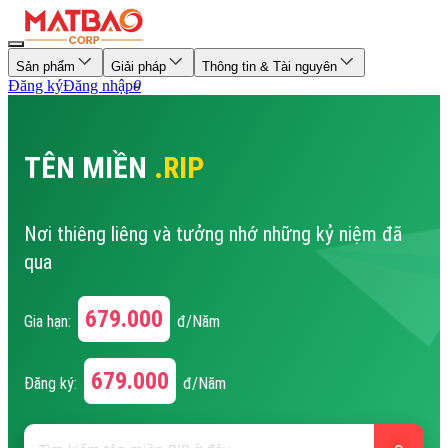
Sản phẩm
Giải pháp
Thông tin & Tài nguyên
Đăng ký
Đăng nhập
0
TÊN MIỀN
.RIP
Nơi thiêng liêng và tưởng nhớ những kỷ niệm đã
qua
679.000
Gia hạn:
đ/Năm
679.000
Đăng ký:
đ/Năm