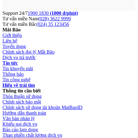
Support 24/7
1900 1830
(1000 đ/phút)
Tư vấn miền Nam
(028) 3622 9999
Tư vấn miền Bắc
(024) 35 123456
Mắt Bão
Giới thiệu
Liên hệ
Tuyển dụng
Chính sách đại lý Mắt Bão
Dịch vụ trả trước
Tin tức
Tin khuyến mãi
Thông báo
Tin công nghệ
Hiểu về trái tim
Thông tin cần biết
Thỏa thuận sử dụng
Chính sách bảo mật
Chính sách sử dụng tài khoản MatBaoID
Hướng dẫn thanh toán
Văn bản pháp lý
Khiếu nại dịch vụ
Báo cáo lạm dụng
Than phiền chất lượng dịch vụ