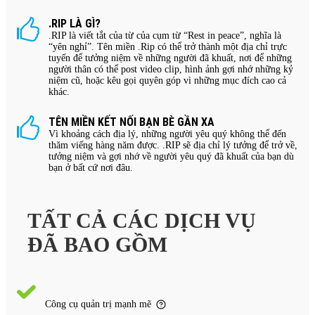
.RIP LÀ GÌ?
.RIP là viết tắt của từ của cụm từ “Rest in peace”, nghĩa là
“yên nghỉ”. Tên miền .Rip có thể trở thành một địa chỉ trực
tuyến để tưởng niệm về những người đã khuất, nơi để những
người thân có thể post video clip, hình ảnh gợi nhớ những kỷ
niệm cũ, hoặc kêu gọi quyên góp vì những mục đích cao cả
khác.
TÊN MIỀN KẾT NỐI BẠN BÈ GẦN XA
Vì khoảng cách địa lý, những người yêu quý không thể đến
thăm viếng hàng năm được. .RIP sẽ địa chỉ lý tưởng để trở về,
tưởng niệm và gợi nhớ về người yêu quý đã khuất của bạn dù
bạn ở bất cứ nơi đâu.
TẤT CẢ CÁC DỊCH VỤ
ĐÃ BAO GỒM
Công cụ quản trị mạnh mẽ