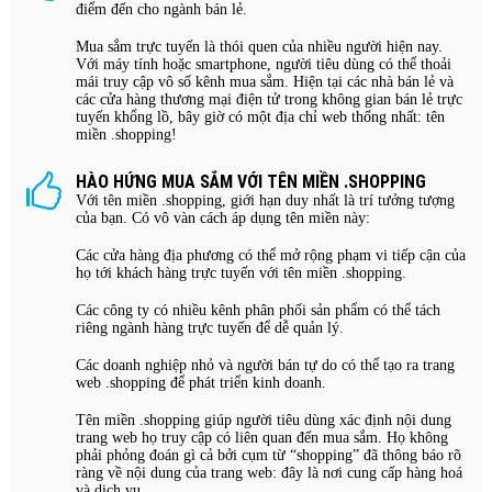
điểm đến cho ngành bán lẻ.
Mua sắm trực tuyến là thói quen của nhiều người hiện nay.
Với máy tính hoặc smartphone, người tiêu dùng có thể thoải
mái truy cập vô số kênh mua sắm. Hiện tại các nhà bán lẻ và
các cửa hàng thương mại điện tử trong không gian bán lẻ trực
tuyến khổng lồ, bây giờ có một địa chỉ web thống nhất: tên
miền .shopping!
HÀO HỨNG MUA SẮM VỚI TÊN MIỀN .SHOPPING
Với tên miền .shopping, giới hạn duy nhất là trí tưởng tượng
của bạn. Có vô vàn cách áp dụng tên miền này:
Các cửa hàng địa phương có thể mở rộng phạm vi tiếp cận của
họ tới khách hàng trực tuyến với tên miền .shopping.
Các công ty có nhiều kênh phân phối sản phẩm có thể tách
riêng ngành hàng trực tuyến để dễ quản lý.
Các doanh nghiệp nhỏ và người bán tự do có thể tạo ra trang
web .shopping để phát triển kinh doanh.
Tên miền .shopping giúp người tiêu dùng xác định nội dung
trang web họ truy cập có liên quan đến mua sắm. Họ không
phải phỏng đoán gì cả bởi cụm từ “shopping” đã thông báo rõ
ràng về nội dung của trang web: đây là nơi cung cấp hàng hoá
và dịch vụ.