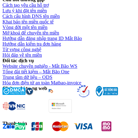
Cách tạo yêu cầu hỗ trợ
Lưu ý khi đặt tên miền
Cách cấu hình DNS tên miền
Khai báo tên miền quốc tế
Vòng đời một tên miền
Mở khoá để chuyển tên miền
Hướng dẫn đăng nhập trang ID Mắt Bão
Hướng dẫn kiểm tra đơn hàng
Từ vựng công nghệ
Hỏi đáp về tên miền
Đối tác dịch vụ
Website chuyên nghiệp - Mắt Bão WS
Tổng đài tiết kiệm – Mắt Bão One
Trung tâm dữ liệu – ODS
Hóa đơn điện tử an toàn Matbao-invoice
Chứng chỉ trang web
Thanh toán