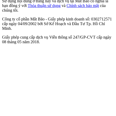
Sử dụng nội dung ở trang này và dịch vụ tại Mắt Bão có nghĩa là
bạn đồng ý với
Thỏa thuận sử dụng
và
Chính sách bảo mật
của
chúng tôi.
Công ty cổ phần Mắt Bão - Giấy phép kinh doanh số: 0302712571
cấp ngày 04/09/2002 bởi Sở Kế Hoạch và Đầu Tư Tp. Hồ Chí
Minh.
Giấy phép cung cấp dịch vụ Viễn thông số 247/GP-CVT cấp ngày
08 tháng 05 năm 2018.