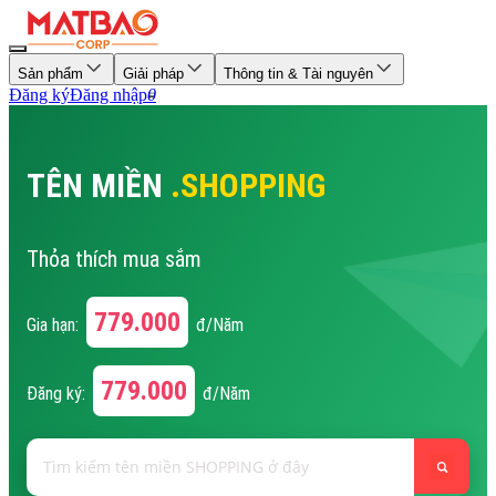
Sản phẩm
Giải pháp
Thông tin & Tài nguyên
Đăng ký
Đăng nhập
0
TÊN MIỀN
.SHOPPING
Thỏa thích mua sắm
779.000
Gia hạn:
đ/Năm
779.000
Đăng ký:
đ/Năm