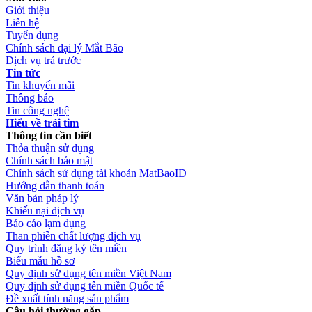
Giới thiệu
Liên hệ
Tuyển dụng
Chính sách đại lý Mắt Bão
Dịch vụ trả trước
Tin tức
Tin khuyến mãi
Thông báo
Tin công nghệ
Hiểu về trái tim
Thông tin cần biết
Thỏa thuận sử dụng
Chính sách bảo mật
Chính sách sử dụng tài khoản MatBaoID
Hướng dẫn thanh toán
Văn bản pháp lý
Khiếu nại dịch vụ
Báo cáo lạm dụng
Than phiền chất lượng dịch vụ
Quy trình đăng ký tên miền
Biểu mẫu hồ sơ
Quy định sử dụng tên miền Việt Nam
Quy định sử dụng tên miền Quốc tế
Đề xuất tính năng sản phẩm
Câu hỏi thường gặp