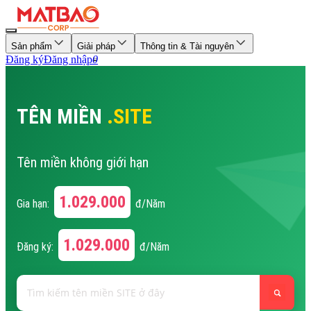
Sản phẩm
Giải pháp
Thông tin & Tài nguyên
Đăng ký
Đăng nhập
0
TÊN MIỀN
.SITE
Tên miền không giới hạn
1.029.000
Gia hạn:
đ/Năm
1.029.000
Đăng ký:
đ/Năm