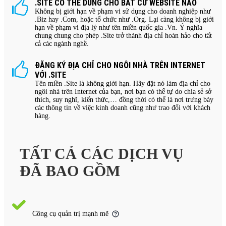
.SITE CÓ THỂ DÙNG CHO BẤT CỨ WEBSITE NÀO
Không bị giới hạn về phạm vi sử dụng cho doanh nghiệp như
.Biz hay .Com, hoặc tổ chức như .Org. Lại càng không bị giới
hạn về phạm vi địa lý như tên miền quốc gia .Vn. Ý nghĩa
chung chung cho phép .Site trở thành địa chỉ hoàn hảo cho tất
cả các ngành nghề.
ĐĂNG KÝ ĐỊA CHỈ CHO NGÔI NHÀ TRÊN INTERNET
VỚI .SITE
Tên miền .Site là không giới hạn. Hãy đặt nó làm địa chỉ cho
ngôi nhà trên Internet của bạn, nơi bạn có thể tự do chia sẻ sở
thích, suy nghĩ, kiến thức,… đồng thời có thể là nơi trưng bày
các thông tin về việc kinh doanh cũng như trao đổi với khách
hàng.
TẤT CẢ CÁC DỊCH VỤ
ĐÃ BAO GỒM
Công cụ quản trị mạnh mẽ