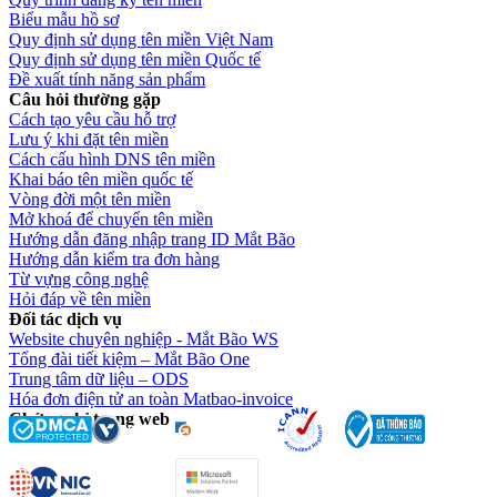
Biểu mẫu hồ sơ
Quy định sử dụng tên miền Việt Nam
Quy định sử dụng tên miền Quốc tế
Đề xuất tính năng sản phẩm
Câu hỏi thường gặp
Cách tạo yêu cầu hỗ trợ
Lưu ý khi đặt tên miền
Cách cấu hình DNS tên miền
Khai báo tên miền quốc tế
Vòng đời một tên miền
Mở khoá để chuyển tên miền
Hướng dẫn đăng nhập trang ID Mắt Bão
Hướng dẫn kiểm tra đơn hàng
Từ vựng công nghệ
Hỏi đáp về tên miền
Đối tác dịch vụ
Website chuyên nghiệp - Mắt Bão WS
Tổng đài tiết kiệm – Mắt Bão One
Trung tâm dữ liệu – ODS
Hóa đơn điện tử an toàn Matbao-invoice
Chứng chỉ trang web