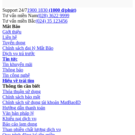
Support 24/7
1900 1830
(1000 đ/phút)
Tư vấn miền Nam
(028) 3622 9999
Tư vấn miền Bắc
(024) 35 123456
Mắt Bão
Giới thiệu
Liên hệ
Tuyển dụng
Chính sách đại lý Mắt Bão
Dịch vụ trả trước
Tin tức
Tin khuyến mãi
Thông báo
Tin công nghệ
Hiểu về trái tim
Thông tin cần biết
Thỏa thuận sử dụng
Chính sách bảo mật
Chính sách sử dụng tài khoản MatBaoID
Hướng dẫn thanh toán
Văn bản pháp lý
Khiếu nại dịch vụ
Báo cáo lạm dụng
Than phiền chất lượng dịch vụ
Quy trình đăng ký tên miền