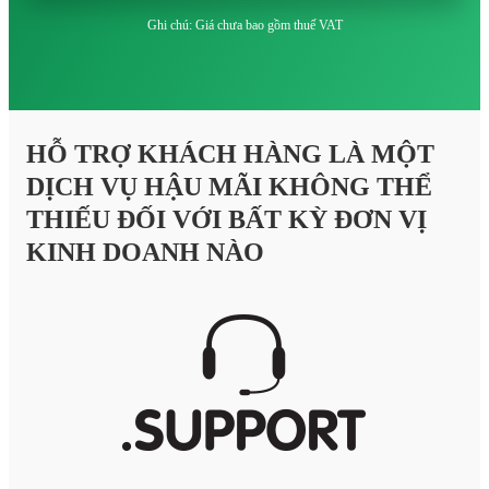
Ghi chú: Giá chưa bao gồm thuế VAT
HỖ TRỢ KHÁCH HÀNG LÀ MỘT
DỊCH VỤ HẬU MÃI KHÔNG THỂ
THIẾU ĐỐI VỚI BẤT KỲ ĐƠN VỊ
KINH DOANH NÀO