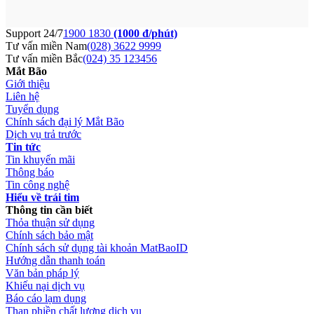
Support 24/7
1900 1830
(1000 đ/phút)
Tư vấn miền Nam
(028) 3622 9999
Tư vấn miền Bắc
(024) 35 123456
Mắt Bão
Giới thiệu
Liên hệ
Tuyển dụng
Chính sách đại lý Mắt Bão
Dịch vụ trả trước
Tin tức
Tin khuyến mãi
Thông báo
Tin công nghệ
Hiểu về trái tim
Thông tin cần biết
Thỏa thuận sử dụng
Chính sách bảo mật
Chính sách sử dụng tài khoản MatBaoID
Hướng dẫn thanh toán
Văn bản pháp lý
Khiếu nại dịch vụ
Báo cáo lạm dụng
Than phiền chất lượng dịch vụ