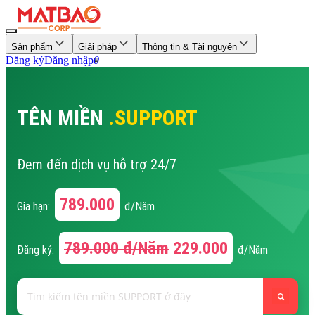
Sản phẩm
Giải pháp
Thông tin & Tài nguyên
Đăng ký
Đăng nhập
0
TÊN MIỀN
.SUPPORT
Đem đến dịch vụ hỗ trợ 24/7
789.000
Gia hạn:
đ/Năm
789.000
đ/Năm
229.000
Đăng ký:
đ/Năm