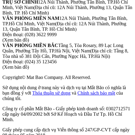
TRỤ SỞ CHÍNH
12A Núi Thành, Phường Tân Bình, TP.Hồ Chí
Minh, Việt Nam
(Địa chỉ cũ: 12A Núi Thành, Phường 13, Quận Tân
Bình, TP. Hồ Chí Minh)
VĂN PHÒNG MIỀN NAM
12A Núi Thành, Phường Tân Bình,
TP.Hồ Chí Minh, Việt Nam
(Địa chỉ cũ: 12A Núi Thành, Phường
13, Quận Tân Bình, TP. Hồ Chí Minh)
Điện thoại:
(028) 3622 9999
(Xem bản đồ)
VĂN PHÒNG MIỀN BẮC
Tầng 5, Tòa Rosary, 89 Lạc Long
Quân, Phường Tây Hồ, TP.Hà Nội, Việt Nam
(Địa chỉ cũ: Tầng 8,
Tòa nhà số 381 Đội Cấn, Phường Ngọc Hà, TP.Hà Nội)
Điện thoại:
(024) 35 123456
(Xem bản đồ)
Copyright© Mat Bao Company. All Reserved.
Sử dụng nội dung ở trang này và dịch vụ tại Mắt Bão có nghĩa là
bạn đồng ý với
Thỏa thuận sử dụng
và
Chính sách bảo mật
của
chúng tôi.
Công ty cổ phần Mắt Bão - Giấy phép kinh doanh số: 0302712571
cấp ngày 04/09/2002 bởi Sở Kế Hoạch và Đầu Tư Tp. Hồ Chí
Minh.
Giấy phép cung cấp dịch vụ Viễn thông số 247/GP-CVT cấp ngày