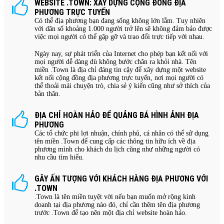
WEBSITE .TOWN: XÂY DỰNG CỘNG ĐỒNG ĐỊA
PHƯƠNG TRỰC TUYẾN
Có thể địa phương bạn đang sống không lớn lắm. Tuy nhiên
với dân số khoảng 1.000 người trở lên sẽ không đảm bảo được
việc mọi người có thể gặp gỡ và trao đổi trực tiếp với nhau.
Ngày nay, sự phát triển của Internet cho phép bạn kết nối với
mọi người dễ dàng dù không bước chân ra khỏi nhà. Tên
miền .Town là địa chỉ đáng tin cậy để xây dựng một website
kết nối cộng đồng địa phương trực tuyến, nơi mọi người có
thể thoải mái chuyện trò, chia sẻ ý kiến cũng như sở thích của
bản thân.
ĐỊA CHỈ HOÀN HẢO ĐỂ QUẢNG BÁ HÌNH ẢNH ĐỊA
PHƯƠNG
Các tổ chức phi lợi nhuận, chính phủ, cá nhân có thể sử dụng
tên miền .Town để cung cấp các thông tin hữu ích về địa
phương mình cho khách du lịch cũng như những người có
nhu cầu tìm hiểu.
GÂY ẤN TƯỢNG VỚI KHÁCH HÀNG ĐỊA PHƯƠNG VỚI
.TOWN
.Town là tên miền tuyệt vời nếu bạn muốn mở rộng kinh
doanh tại địa phương nào đó, chỉ cần thêm tên địa phương
trước .Town để tạo nên một địa chỉ website hoàn hảo.