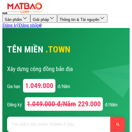
Sản phẩm
Giải pháp
Thông tin & Tài nguyên
Đăng ký
Đăng nhập
0
TÊN MIỀN
.TOWN
Xây dựng cộng đồng bản địa
1.049.000
Gia hạn:
đ/Năm
1.049.000
đ/Năm
229.000
Đăng ký:
đ/Năm