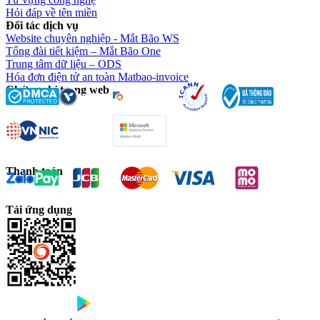
Hỏi đáp về tên miền
Đối tác dịch vụ
Website chuyên nghiệp - Mắt Bão WS
Tổng đài tiết kiệm – Mắt Bão One
Trung tâm dữ liệu – ODS
Hóa đơn điện tử an toàn Matbao-invoice
Chứng chỉ trang web
Thanh toán
Tải ứng dụng