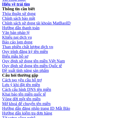
Hiểu về trái tim
Thông tin cần biết
Thỏa thuận sử dụng
Chính sách bảo mật
Chính sách sử dụng tài khoản MatBaoID
Hướng dẫn thanh toán
Văn bản pháp lý
Khiếu nại dịch vụ
Báo cáo lạm dụng
Than phiền chất lượng dịch vụ
Quy trình đăng ký tên miền
Biểu mẫu hồ sơ
Quy định sử dụng tên miền Việt Nam
Quy định sử dụng tên miền Quốc tế
Đề xuất tính năng sản phẩm
Câu hỏi thường gặp
Cách tạo yêu cầu hỗ trợ
Lưu ý khi đặt tên miền
Cách cấu hình DNS tên miền
Khai báo tên miền quốc tế
Vòng đời một tên miền
Mở khoá để chuyển tên miền
Hướng dẫn đăng nhập trang ID Mắt Bão
Hướng dẫn kiểm tra đơn hàng
Từ vựng công nghệ