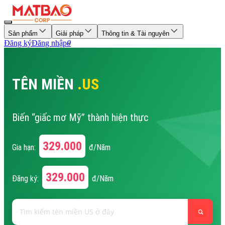
Sản phẩm
Giải pháp
Thông tin & Tài nguyên
Đăng ký
Đăng nhập
0
TÊN MIỀN
.US
Biến “giấc mơ Mỹ” thành hiện thực
329.000
Gia hạn:
đ/Năm
329.000
Đăng ký:
đ/Năm