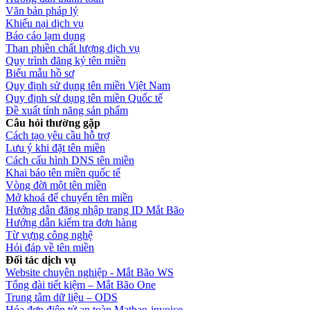
Văn bản pháp lý
Khiếu nại dịch vụ
Báo cáo lạm dụng
Than phiền chất lượng dịch vụ
Quy trình đăng ký tên miền
Biểu mẫu hồ sơ
Quy định sử dụng tên miền Việt Nam
Quy định sử dụng tên miền Quốc tế
Đề xuất tính năng sản phẩm
Câu hỏi thường gặp
Cách tạo yêu cầu hỗ trợ
Lưu ý khi đặt tên miền
Cách cấu hình DNS tên miền
Khai báo tên miền quốc tế
Vòng đời một tên miền
Mở khoá để chuyển tên miền
Hướng dẫn đăng nhập trang ID Mắt Bão
Hướng dẫn kiểm tra đơn hàng
Từ vựng công nghệ
Hỏi đáp về tên miền
Đối tác dịch vụ
Website chuyên nghiệp - Mắt Bão WS
Tổng đài tiết kiệm – Mắt Bão One
Trung tâm dữ liệu – ODS
Hóa đơn điện tử an toàn Matbao-invoice