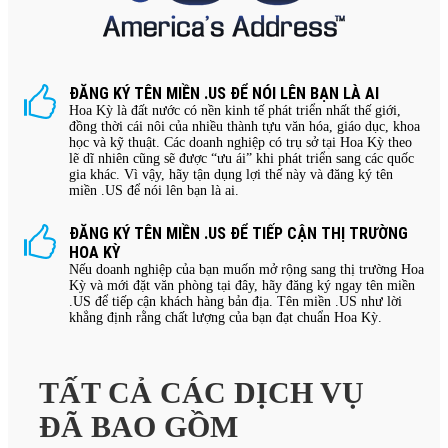
ĐĂNG KÝ TÊN MIỀN .US ĐỂ NÓI LÊN BẠN LÀ AI
Hoa Kỳ là đất nước có nền kinh tế phát triển nhất thế giới,
đồng thời cái nôi của nhiều thành tựu văn hóa, giáo dục, khoa
học và kỹ thuật. Các doanh nghiệp có trụ sở tại Hoa Kỳ theo
lẽ dĩ nhiên cũng sẽ được “ưu ái” khi phát triển sang các quốc
gia khác. Vì vậy, hãy tận dụng lợi thế này và đăng ký tên
miền .US để nói lên bạn là ai.
ĐĂNG KÝ TÊN MIỀN .US ĐỂ TIẾP CẬN THỊ TRƯỜNG
HOA KỲ
Nếu doanh nghiệp của bạn muốn mở rộng sang thị trường Hoa
Kỳ và mới đặt văn phòng tại đây, hãy đăng ký ngay tên miền
.US để tiếp cận khách hàng bản địa. Tên miền .US như lời
khẳng định rằng chất lượng của bạn đạt chuẩn Hoa Kỳ.
TẤT CẢ CÁC DỊCH VỤ
ĐÃ BAO GỒM