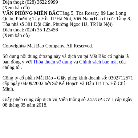
Điện thoại:
(028) 3622 9999
(Xem bản đồ)
VĂN PHÒNG MIỀN BẮC
Tầng 5, Tòa Rosary, 89 Lạc Long
Quân, Phường Tây Hồ, TP.Hà Nội, Việt Nam
(Địa chỉ cũ: Tầng 8,
Tòa nhà số 381 Đội Cấn, Phường Ngọc Hà, TP.Hà Nội)
Điện thoại:
(024) 35 123456
(Xem bản đồ)
Copyright© Mat Bao Company. All Reserved.
Sử dụng nội dung ở trang này và dịch vụ tại Mắt Bão có nghĩa là
bạn đồng ý với
Thỏa thuận sử dụng
và
Chính sách bảo mật
của
chúng tôi.
Công ty cổ phần Mắt Bão - Giấy phép kinh doanh số: 0302712571
cấp ngày 04/09/2002 bởi Sở Kế Hoạch và Đầu Tư Tp. Hồ Chí
Minh.
Giấy phép cung cấp dịch vụ Viễn thông số 247/GP-CVT cấp ngày
08 tháng 05 năm 2018.