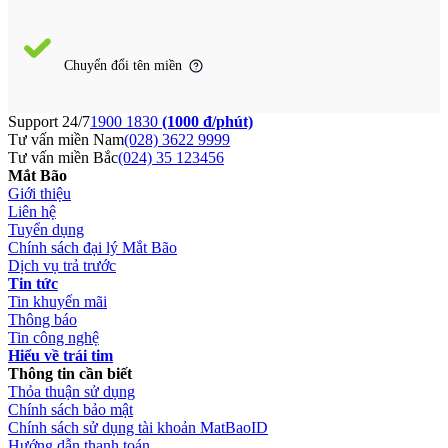
Chuyển đổi tên miền
Support 24/7
1900 1830
(1000 đ/phút)
Tư vấn miền Nam
(028) 3622 9999
Tư vấn miền Bắc
(024) 35 123456
Mắt Bão
Giới thiệu
Liên hệ
Tuyển dụng
Chính sách đại lý Mắt Bão
Dịch vụ trả trước
Tin tức
Tin khuyến mãi
Thông báo
Tin công nghệ
Hiểu về trái tim
Thông tin cần biết
Thỏa thuận sử dụng
Chính sách bảo mật
Chính sách sử dụng tài khoản MatBaoID
Hướng dẫn thanh toán