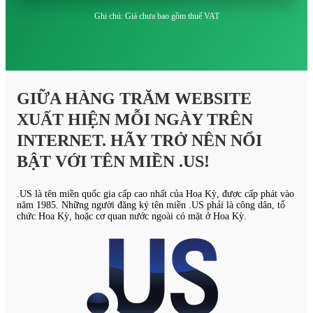
Ghi chú: Giá chưa bao gồm thuế VAT
GIỮA HÀNG TRĂM WEBSITE
XUẤT HIỆN MỖI NGÀY TRÊN
INTERNET. HÃY TRỞ NÊN NỔI
BẬT VỚI TÊN MIỀN .US!
.US là tên miền quốc gia cấp cao nhất của Hoa Kỳ, được cấp phát vào
năm 1985. Những người đăng ký tên miền .US phải là công dân, tổ
chức Hoa Kỳ, hoặc cơ quan nước ngoài có mặt ở Hoa Kỳ.