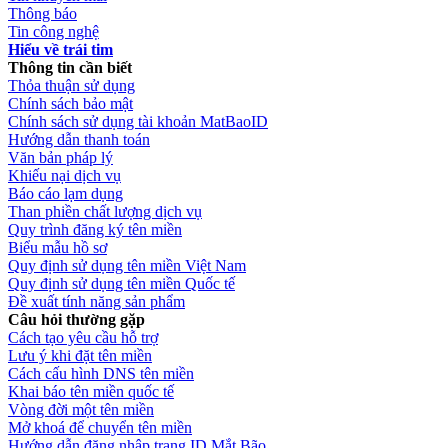
Thông báo
Tin công nghệ
Hiểu về trái tim
Thông tin cần biết
Thỏa thuận sử dụng
Chính sách bảo mật
Chính sách sử dụng tài khoản MatBaoID
Hướng dẫn thanh toán
Văn bản pháp lý
Khiếu nại dịch vụ
Báo cáo lạm dụng
Than phiền chất lượng dịch vụ
Quy trình đăng ký tên miền
Biểu mẫu hồ sơ
Quy định sử dụng tên miền Việt Nam
Quy định sử dụng tên miền Quốc tế
Đề xuất tính năng sản phẩm
Câu hỏi thường gặp
Cách tạo yêu cầu hỗ trợ
Lưu ý khi đặt tên miền
Cách cấu hình DNS tên miền
Khai báo tên miền quốc tế
Vòng đời một tên miền
Mở khoá để chuyển tên miền
Hướng dẫn đăng nhập trang ID Mắt Bão