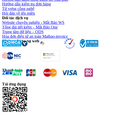
Hướng dẫn kiểm tra đơn hàng
Từ vựng công nghệ
Hỏi đáp về tên miền
Đối tác dịch vụ
Website chuyên nghiệp - Mắt Bão WS
Tổng đài tiết kiệm – Mắt Bão One
Trung tâm dữ liệu – ODS
Hóa đơn điện tử an toàn Matbao-invoice
Chứng chỉ trang web
Thanh toán
Tải ứng dụng