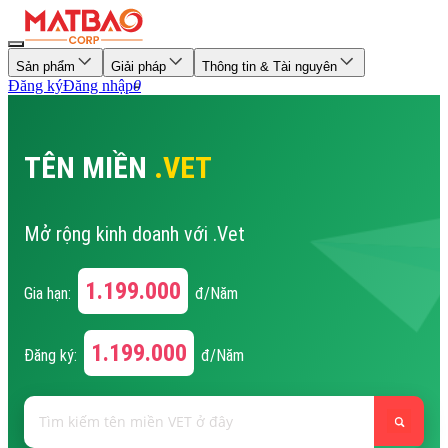
Sản phẩm
Giải pháp
Thông tin & Tài nguyên
Đăng ký
Đăng nhập
0
TÊN MIỀN
.VET
Mở rộng kinh doanh với .Vet
1.199.000
Gia hạn:
đ/Năm
1.199.000
Đăng ký:
đ/Năm