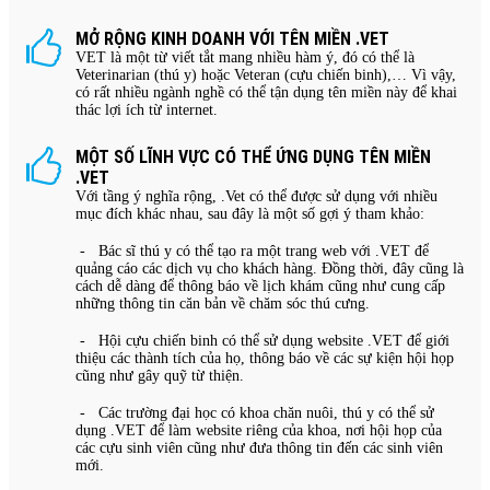
MỞ RỘNG KINH DOANH VỚI TÊN MIỀN .VET
VET là một từ viết tắt mang nhiều hàm ý, đó có thể là
Veterinarian (thú y) hoặc Veteran (cựu chiến binh),… Vì vậy,
có rất nhiều ngành nghề có thể tận dụng tên miền này để khai
thác lợi ích từ internet.
MỘT SỐ LĨNH VỰC CÓ THỂ ỨNG DỤNG TÊN MIỀN
.VET
Với tầng ý nghĩa rộng, .Vet có thể được sử dụng với nhiều
mục đích khác nhau, sau đây là một số gợi ý tham khảo:
- Bác sĩ thú y có thể tạo ra một trang web với .VET để
quảng cáo các dịch vụ cho khách hàng. Đồng thời, đây cũng là
cách dễ dàng để thông báo về lịch khám cũng như cung cấp
những thông tin căn bản về chăm sóc thú cưng.
- Hội cựu chiến binh có thể sử dụng website .VET để giới
thiệu các thành tích của họ, thông báo về các sự kiện hội họp
cũng như gây quỹ từ thiện.
- Các trường đại học có khoa chăn nuôi, thú y có thể sử
dụng .VET để làm website riêng của khoa, nơi hội họp của
các cựu sinh viên cũng như đưa thông tin đến các sinh viên
mới.