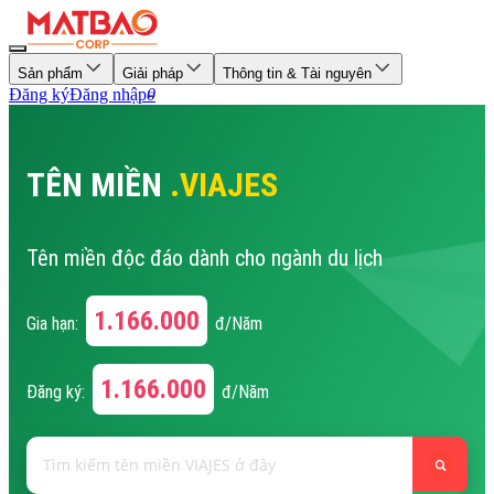
Sản phẩm
Giải pháp
Thông tin & Tài nguyên
Đăng ký
Đăng nhập
0
TÊN MIỀN
.VIAJES
Tên miền độc đáo dành cho ngành du lịch
1.166.000
Gia hạn:
đ/Năm
1.166.000
Đăng ký:
đ/Năm