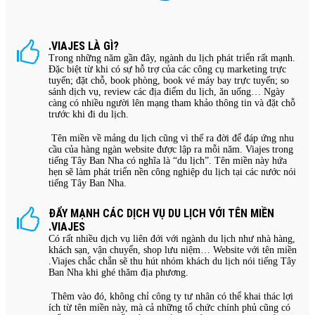
.VIAJES LÀ GÌ?
Trong những năm gần đây, ngành du lịch phát triển rất mạnh.
Đặc biệt từ khi có sự hỗ trợ của các công cụ marketing trực
tuyến; đặt chỗ, book phòng, book vé máy bay trực tuyến; so
sánh dịch vụ, review các địa điểm du lịch, ăn uống… Ngày
càng có nhiều người lên mạng tham khảo thông tin và đặt chỗ
trước khi đi du lịch.
Tên miền về mảng du lịch cũng vì thế ra đời để đáp ứng nhu
cầu của hàng ngàn website được lập ra mỗi năm. Viajes trong
tiếng Tây Ban Nha có nghĩa là “du lịch”. Tên miền này hứa
hẹn sẽ làm phát triển nền công nghiệp du lịch tại các nước nói
tiếng Tây Ban Nha.
ĐẨY MẠNH CÁC DỊCH VỤ DU LỊCH VỚI TÊN MIỀN
.VIAJES
Có rất nhiều dịch vụ liên đới với ngành du lịch như nhà hàng,
khách sạn, vận chuyển, shop lưu niệm… Website với tên miền
.Viajes chắc chắn sẽ thu hút nhóm khách du lịch nói tiếng Tây
Ban Nha khi ghé thăm địa phương.
Thêm vào đó, không chỉ công ty tư nhân có thể khai thác lợi
ích từ tên miền này, mà cả những tổ chức chính phủ cũng có