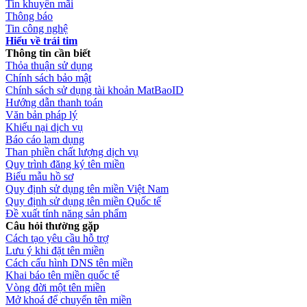
Tin khuyến mãi
Thông báo
Tin công nghệ
Hiểu về trái tim
Thông tin cần biết
Thỏa thuận sử dụng
Chính sách bảo mật
Chính sách sử dụng tài khoản MatBaoID
Hướng dẫn thanh toán
Văn bản pháp lý
Khiếu nại dịch vụ
Báo cáo lạm dụng
Than phiền chất lượng dịch vụ
Quy trình đăng ký tên miền
Biểu mẫu hồ sơ
Quy định sử dụng tên miền Việt Nam
Quy định sử dụng tên miền Quốc tế
Đề xuất tính năng sản phẩm
Câu hỏi thường gặp
Cách tạo yêu cầu hỗ trợ
Lưu ý khi đặt tên miền
Cách cấu hình DNS tên miền
Khai báo tên miền quốc tế
Vòng đời một tên miền
Mở khoá để chuyển tên miền