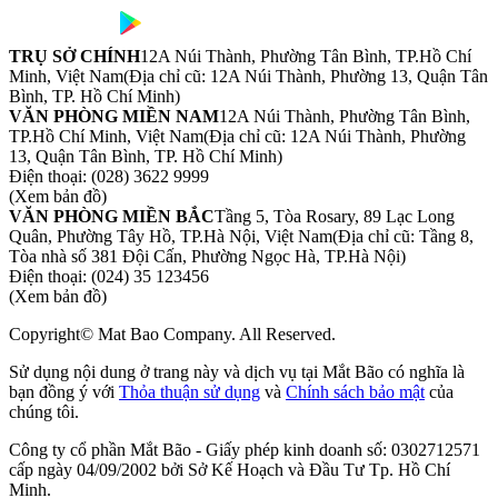
TRỤ SỞ CHÍNH
12A Núi Thành, Phường Tân Bình, TP.Hồ Chí
Minh, Việt Nam
(Địa chỉ cũ: 12A Núi Thành, Phường 13, Quận Tân
Bình, TP. Hồ Chí Minh)
VĂN PHÒNG MIỀN NAM
12A Núi Thành, Phường Tân Bình,
TP.Hồ Chí Minh, Việt Nam
(Địa chỉ cũ: 12A Núi Thành, Phường
13, Quận Tân Bình, TP. Hồ Chí Minh)
Điện thoại:
(028) 3622 9999
(Xem bản đồ)
VĂN PHÒNG MIỀN BẮC
Tầng 5, Tòa Rosary, 89 Lạc Long
Quân, Phường Tây Hồ, TP.Hà Nội, Việt Nam
(Địa chỉ cũ: Tầng 8,
Tòa nhà số 381 Đội Cấn, Phường Ngọc Hà, TP.Hà Nội)
Điện thoại:
(024) 35 123456
(Xem bản đồ)
Copyright© Mat Bao Company. All Reserved.
Sử dụng nội dung ở trang này và dịch vụ tại Mắt Bão có nghĩa là
bạn đồng ý với
Thỏa thuận sử dụng
và
Chính sách bảo mật
của
chúng tôi.
Công ty cổ phần Mắt Bão - Giấy phép kinh doanh số: 0302712571
cấp ngày 04/09/2002 bởi Sở Kế Hoạch và Đầu Tư Tp. Hồ Chí
Minh.