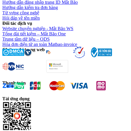
Hướng dẫn đăng nhập trang ID Mắt Bão
Hướng dẫn kiểm tra đơn hàng
Từ vựng công nghệ
Hỏi đáp về tên miền
Đối tác dịch vụ
Website chuyên nghiệp - Mắt Bão WS
Tổng đài tiết kiệm – Mắt Bão One
Trung tâm dữ liệu – ODS
Hóa đơn điện tử an toàn Matbao-invoice
Chứng chỉ trang web
Thanh toán
Tải ứng dụng